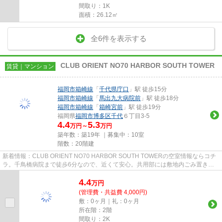
間取り：1K
面積：26.12㎡
全6件を表示する
CLUB ORIENT NO70 HARBOR SOUTH TOWER
賃貸｜マンション
福岡市箱崎線
「
千代県庁口
」駅 徒歩15分
福岡市箱崎線
「
馬出九大病院前
」駅 徒歩18分
福岡市箱崎線
「
箱崎宮前
」駅 徒歩19分
福岡県
福岡市博多区
千代
６丁目3-5
4.4
5.3
万円～
万円
築年数：築19年 ｜募集中：
10室
階数：20階建
新着情報：CLUB ORIENT NO70 HARBOR SOUTH TOWERの空室情報ならコチ
ラ。千鳥橋病院まで徒歩6分なので、近くて安心。共用部には敷地内ごみ置き
場・エレベータ2基などが揃っており、とて...
4.4
万
円
(管理費・共益費 4,000円)
敷：0ヶ月｜礼：0ヶ月
所在階：2階
間取り：2K