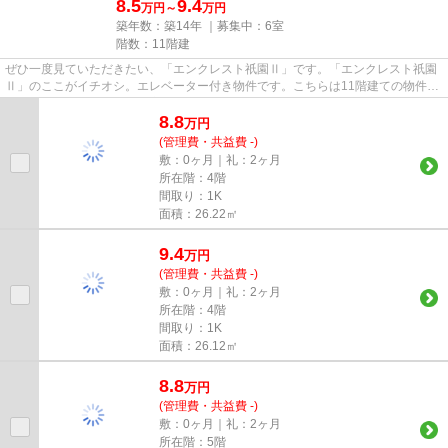
8.5
9.4
万円～
万円
築年数：築14年 ｜募集中：
6室
階数：11階建
ぜひ一度見ていただきたい、「エンクレスト祇園Ⅱ」です。「エンクレスト祇園
Ⅱ」のここがイチオシ。エレベーター付き物件です。こちらは11階建ての物件で
す。できるだけ早めに不動産情...
8.8
万
円
(管理費・共益費 -)
敷：0ヶ月｜礼：2ヶ月
所在階：4階
間取り：1K
面積：26.22㎡
9.4
万
円
(管理費・共益費 -)
敷：0ヶ月｜礼：2ヶ月
所在階：4階
間取り：1K
面積：26.12㎡
8.8
万
円
(管理費・共益費 -)
敷：0ヶ月｜礼：2ヶ月
所在階：5階