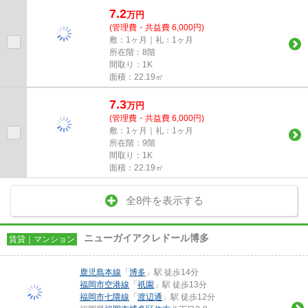
7.2
万
円
(管理費・共益費 6,000円)
敷：1ヶ月｜礼：1ヶ月
所在階：8階
間取り：1K
面積：22.19㎡
7.3
万
円
(管理費・共益費 6,000円)
敷：1ヶ月｜礼：1ヶ月
所在階：9階
間取り：1K
面積：22.19㎡
全8件を表示する
ニューガイアクレドール博多
賃貸｜マンション
鹿児島本線
「
博多
」駅 徒歩14分
福岡市空港線
「
祇園
」駅 徒歩13分
福岡市七隈線
「
渡辺通
」駅 徒歩12分