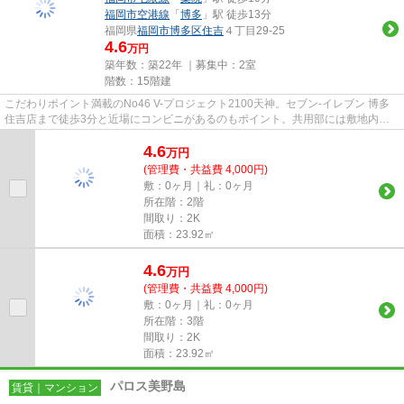
福岡市空港線
「
博多
」駅 徒歩13分
福岡県
福岡市博多区
住吉
４丁目29-25
4.6
万円
築年数：築22年 ｜募集中：
2室
階数：15階建
こだわりポイント満載のNo46 V-プロジェクト2100天神。セブン‐イレブン 博多
住吉店まで徒歩3分と近場にコンビニがあるのもポイント。共用部には敷地内ご
み置き場・エレベータなどが揃...
4.6
万
円
(管理費・共益費 4,000円)
敷：0ヶ月｜礼：0ヶ月
所在階：2階
間取り：2K
面積：23.92㎡
4.6
万
円
(管理費・共益費 4,000円)
敷：0ヶ月｜礼：0ヶ月
所在階：3階
間取り：2K
面積：23.92㎡
パロス美野島
賃貸｜マンション