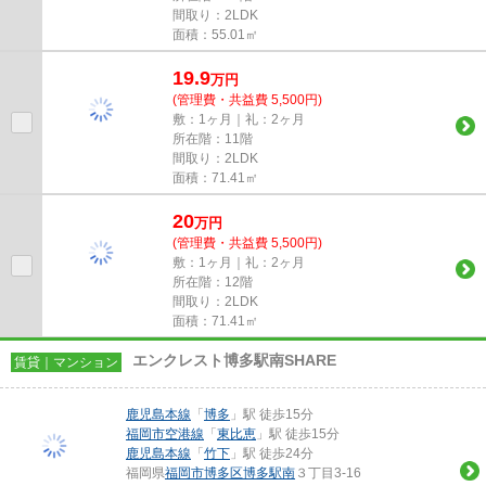
間取り：2LDK
面積：55.01㎡
19.9
万
円
(管理費・共益費 5,500円)
敷：1ヶ月｜礼：2ヶ月
所在階：11階
間取り：2LDK
面積：71.41㎡
20
万
円
(管理費・共益費 5,500円)
敷：1ヶ月｜礼：2ヶ月
所在階：12階
間取り：2LDK
面積：71.41㎡
エンクレスト博多駅南SHARE
賃貸｜マンション
鹿児島本線
「
博多
」駅 徒歩15分
福岡市空港線
「
東比恵
」駅 徒歩15分
鹿児島本線
「
竹下
」駅 徒歩24分
福岡県
福岡市博多区
博多駅南
３丁目3-16