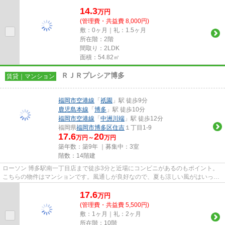
地内ごみ置き場・エレベータ...
14.3
万
円
(管理費・共益費 8,000円)
敷：0ヶ月｜礼：1.5ヶ月
所在階：2階
間取り：2LDK
面積：54.82㎡
ＲＪＲプレシア博多
賃貸｜マンション
福岡市空港線
「
祇園
」駅 徒歩9分
鹿児島本線
「
博多
」駅 徒歩10分
福岡市空港線
「
中洲川端
」駅 徒歩12分
福岡県
福岡市博多区
住吉
１丁目1-9
17.6
20
万円～
万円
築年数：築9年 ｜募集中：
3室
階数：14階建
ローソン 博多駅南一丁目店まで徒歩3分と近場にコンビニがあるのもポイント。
こちらの物件はマンションです。風通しが良好なので、夏も涼しい風がはいって
きます。共用部にはエレベー...
17.6
万
円
(管理費・共益費 5,500円)
敷：1ヶ月｜礼：2ヶ月
所在階：10階