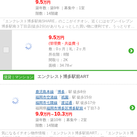
9.5
万円
築年数：築9年 ｜募集中：
1室
階数：14階建
「エンクレスト博多駅南SHARE」のここがイチオシ。近くにはセブン‐イレブン
博多駅南３丁目店(徒歩2分)がありちょっとした買い物に便利です。うっとりする
程綺麗な景色を眺められる、...
9.5
万
円
(管理費・共益費 -)
敷：0ヶ月｜礼：2ヶ月
所在階：8階
間取り：2K
面積：34.78㎡
エンクレスト博多駅前ART
賃貸｜マンション
鹿児島本線
「
博多
」駅 徒歩8分
福岡市空港線
「
祇園
」駅 徒歩15分
福岡市七隈線
「
渡辺通
」駅 徒歩17分
福岡県
福岡市博多区
博多駅前
４丁目7-3
9.9
10.3
万円～
万円
築年数：築10年 ｜募集中：
2室
階数：14階建
気になるイチオシ物件情報：「エンクレスト博多駅前ART」。「エンクレスト博