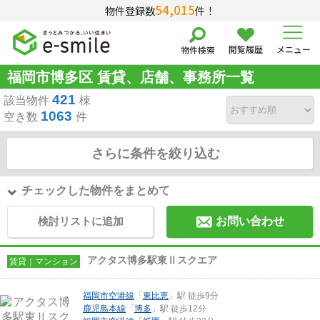
54,015
物件登録数
件！
閲覧履歴
メニュー
物件検索
福岡市博多区 賃貸、店舗、事務所一覧
421
該当物件
棟
1063
空き数
件
さらに条件を絞り込む
チェックした物件をまとめて
検討リストに追加
お問い合わせ
アクタス博多駅東Ⅱスクエア
賃貸｜マンション
福岡市空港線
「
東比恵
」駅 徒歩9分
鹿児島本線
「
博多
」駅 徒歩12分