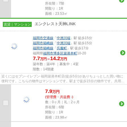
所在階：7階
間取り：1R
面積：23.53㎡
エンクレスト天神LINK
賃貸｜マンション
福岡市空港線
「
中洲川端
」駅 徒歩15分
福岡市箱崎線
「
中洲川端
」駅 徒歩15分
福岡市箱崎線
「
呉服町
」駅 徒歩17分
福岡県
福岡市博多区
築港本町
10-20
7.7
14.2
万円～
万円
築年数：築4年 ｜募集中：
4室
階数：14階建
近くにはセブン‐イレブン 福岡築港本町店(徒歩5分)がありちょっとした買い物に
便利です。こちらの物件はマンションです。駅まで徒歩15分の物件です。共用部
には敷地内ごみ置き場・エレ...
7.9
万
円
(管理費・共益費 -)
敷：0ヶ月｜礼：2ヶ月
所在階：6階
間取り：1R
面積：23.98㎡