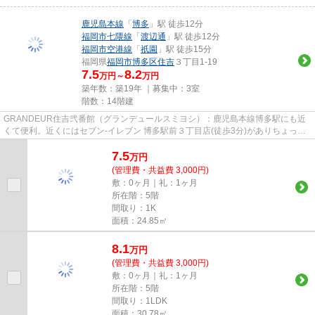
鹿児島本線
「
博多
」駅 徒歩12分
福岡市七隈線
「
渡辺通
」駅 徒歩12分
福岡市空港線
「
祇園
」駅 徒歩15分
福岡県
福岡市博多区
住吉
３丁目1-19
7.5
8.2
万円～
万円
築年数：築19年 ｜募集中：
3室
階数：14階建
GRANDEUR住吉弐番館（グランデュールスミヨシ）：鹿児島本線博多駅にも近
くて便利。近くにはセブン‐イレブン 博多駅前３丁目店(徒歩3分)がありちょっと
した買い物に便利です。共用部に...
7.5
万
円
(管理費・共益費 3,000円)
敷：0ヶ月｜礼：1ヶ月
所在階：5階
間取り：1K
面積：24.85㎡
8.1
万
円
(管理費・共益費 3,000円)
敷：0ヶ月｜礼：1ヶ月
所在階：5階
間取り：1LDK
面積：30.78㎡