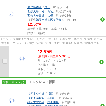
鹿児島本線
「
竹下
」駅 徒歩11分
西鉄大牟田線
「
高宮
」駅 徒歩19分
西鉄大牟田線
「
大橋
」駅 徒歩28分
福岡県
福岡市博多区
美野島
４丁目1-10
12.5
万円
築年数：築29年 ｜募集中：
1室
階数：14階建
はばたく保育園まで徒歩5分なので、送り迎えも楽です。共用部には敷地内ごみ
置き場・エレベータ2基などが揃っております。通風良好な条件は健康面でも大
切です。そんな観点からもおす...
12.5
万
円
(管理費・共益費 5,000円)
敷：1ヶ月｜礼：1ヶ月
所在階：14階
間取り：3LDK
面積：73.64㎡
エンクレスト祇園
賃貸｜マンション
福岡市空港線
「
祇園
」駅 徒歩5分
福岡市箱崎線
「
呉服町
」駅 徒歩7分
福岡市空港線
「
中洲川端
」駅 徒歩8分