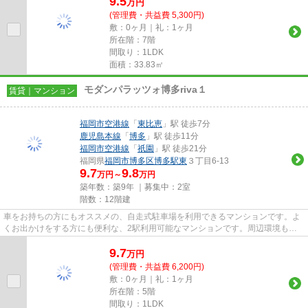
9.5
万
円
(管理費・共益費 5,300円)
敷：0ヶ月｜礼：1ヶ月
所在階：7階
間取り：1LDK
面積：33.83㎡
モダンパラッツォ博多riva１
賃貸｜マンション
福岡市空港線
「
東比恵
」駅 徒歩7分
鹿児島本線
「
博多
」駅 徒歩11分
福岡市空港線
「
祇園
」駅 徒歩21分
福岡県
福岡市博多区
博多駅東
３丁目6-13
9.7
9.8
万円～
万円
築年数：築9年 ｜募集中：
2室
階数：12階建
車をお持ちの方にもオススメの、自走式駐車場を利用できるマンションです。よ
くお出かけをする方にも便利な、2駅利用可能なマンションです。周辺環境も良
好で、魅力的な住環境のある、...
9.7
万
円
(管理費・共益費 6,200円)
敷：0ヶ月｜礼：1ヶ月
所在階：5階
間取り：1LDK