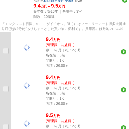
福岡県
福岡市博多区
冷泉町
8-29
9.4
9.5
万円～
万円
築年数：築16年 ｜募集中：
3室
階数：10階建
「エンクレスト祇園」のここがイチオシ。近くにはファミリーマート博多大博通
り店(徒歩4分)がありちょっとした買い物に便利です。共用部には敷地内ごみ置き
場・エレベータなどが揃って...
9.4
万
円
(管理費・共益費 -)
敷：0ヶ月｜礼：2ヶ月
所在階：5階
間取り：1K
面積：26.88㎡
9.4
万
円
(管理費・共益費 -)
敷：0ヶ月｜礼：2ヶ月
所在階：5階
間取り：1K
面積：26.88㎡
9.5
万
円
(管理費・共益費 -)
敷：0ヶ月｜礼：2ヶ月