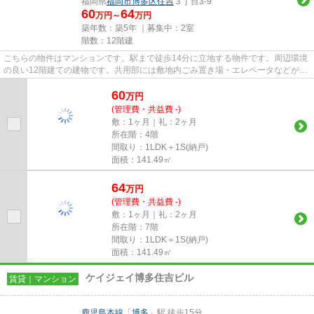
福岡県
福岡市博多区
住吉
３丁目3-9
60
64
万円～
万円
築年数：築5年 ｜募集中：
2室
階数：12階建
こちらの物件はマンションです。駅まで徒歩14分に立地する物件です。周辺環境
の良い12階建ての建物です。共用部には敷地内ごみ置き場・エレベータなどが揃
っております。内装もきれい...
60
万
円
(管理費・共益費 -)
敷：1ヶ月｜礼：2ヶ月
所在階：4階
間取り：1LDK＋1S(納戸)
面積：141.49㎡
64
万
円
(管理費・共益費 -)
敷：1ヶ月｜礼：2ヶ月
所在階：7階
間取り：1LDK＋1S(納戸)
面積：141.49㎡
ケイジェイ博多住吉ビル
賃貸｜マンション
鹿児島本線
「
博多
」駅 徒歩15分