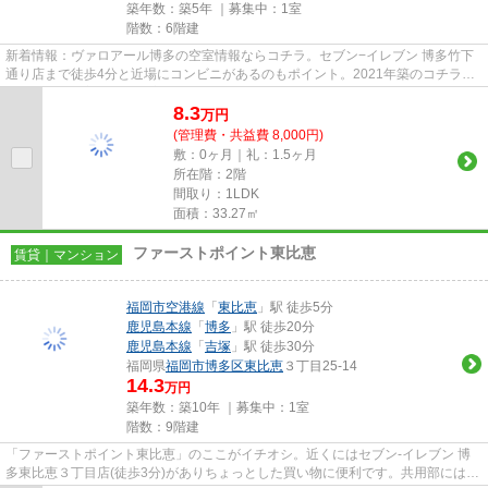
築年数：築5年 ｜募集中：
1室
階数：6階建
新着情報：ヴァロアール博多の空室情報ならコチラ。セブン−イレブン 博多竹下
通り店まで徒歩4分と近場にコンビニがあるのもポイント。2021年築のコチラの
物件は、落ち着きのある室内が...
8.3
万
円
(管理費・共益費 8,000円)
敷：0ヶ月｜礼：1.5ヶ月
所在階：2階
間取り：1LDK
面積：33.27㎡
ファーストポイント東比恵
賃貸｜マンション
福岡市空港線
「
東比恵
」駅 徒歩5分
鹿児島本線
「
博多
」駅 徒歩20分
鹿児島本線
「
吉塚
」駅 徒歩30分
福岡県
福岡市博多区
東比恵
３丁目25-14
14.3
万円
築年数：築10年 ｜募集中：
1室
階数：9階建
「ファーストポイント東比恵」のここがイチオシ。近くにはセブン‐イレブン 博
多東比恵３丁目店(徒歩3分)がありちょっとした買い物に便利です。共用部には敷