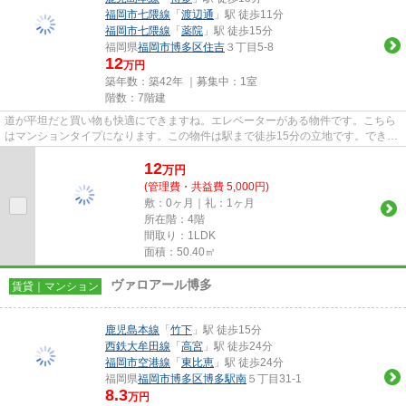
福岡市七隈線
「
渡辺通
」駅 徒歩11分
福岡市七隈線
「
薬院
」駅 徒歩15分
福岡県
福岡市博多区
住吉
３丁目5-8
12
万円
築年数：築42年 ｜募集中：
1室
階数：7階建
道が平坦だと買い物も快適にできますね。エレベーターがある物件です。こちら
はマンションタイプになります。この物件は駅まで徒歩15分の立地です。できる
だけ早めに不動産情報を集め...
12
万
円
(管理費・共益費 5,000円)
敷：0ヶ月｜礼：1ヶ月
所在階：4階
間取り：1LDK
面積：50.40㎡
ヴァロアール博多
賃貸｜マンション
鹿児島本線
「
竹下
」駅 徒歩15分
西鉄大牟田線
「
高宮
」駅 徒歩24分
福岡市空港線
「
東比恵
」駅 徒歩24分
福岡県
福岡市博多区
博多駅南
５丁目31-1
8.3
万円