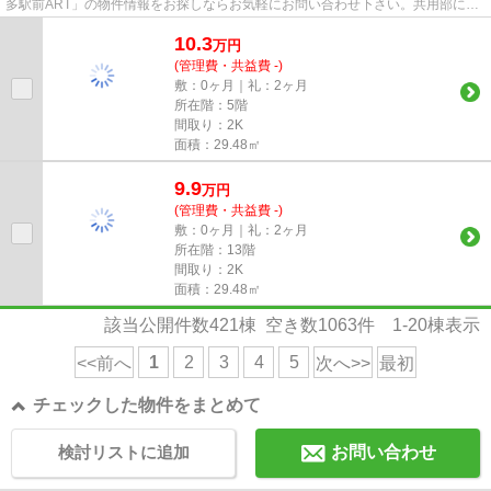
多駅前ART」の物件情報をお探しならお気軽にお問い合わせ下さい。共用部には
エレベータ・敷地内ごみ置き場...
10.3
万
円
(管理費・共益費 -)
敷：0ヶ月｜礼：2ヶ月
所在階：5階
間取り：2K
面積：29.48㎡
9.9
万
円
(管理費・共益費 -)
敷：0ヶ月｜礼：2ヶ月
所在階：13階
間取り：2K
面積：29.48㎡
該当公開件数
421
棟 空き数
1063
件
1-20
棟表示
1
2
3
4
5
<<前へ
次へ>>
最初
チェックした物件をまとめて
検討リストに追加
お問い合わせ