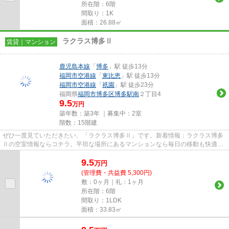
所在階：6階
間取り：1K
面積：26.88㎡
ラクラス博多Ⅱ
賃貸｜マンション
鹿児島本線
「
博多
」駅 徒歩13分
福岡市空港線
「
東比恵
」駅 徒歩13分
福岡市空港線
「
祇園
」駅 徒歩23分
福岡県
福岡市博多区
博多駅南
２丁目4
9.5
万円
築年数：築3年 ｜募集中：
2室
階数：15階建
ぜひ一度見ていただきたい、「ラクラス博多Ⅱ」です。新着情報：ラクラス博多
Ⅱの空室情報ならコチラ。平坦な場所にあるマンションなら毎日の移動も快適で
す。共用部にはエレベータ・敷...
9.5
万
円
(管理費・共益費 5,300円)
敷：0ヶ月｜礼：1ヶ月
所在階：6階
間取り：1LDK
面積：33.83㎡