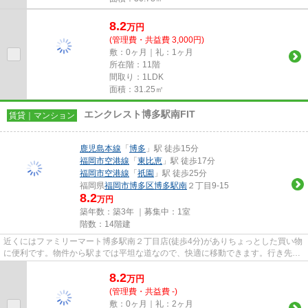
8.2
万
円
(管理費・共益費 3,000円)
敷：0ヶ月｜礼：1ヶ月
所在階：11階
間取り：1LDK
面積：31.25㎡
エンクレスト博多駅南FIT
賃貸｜マンション
鹿児島本線
「
博多
」駅 徒歩15分
福岡市空港線
「
東比恵
」駅 徒歩17分
福岡市空港線
「
祇園
」駅 徒歩25分
福岡県
福岡市博多区
博多駅南
２丁目9-15
8.2
万円
築年数：築3年 ｜募集中：
1室
階数：14階建
近くにはファミリーマート博多駅南２丁目店(徒歩4分)がありちょっとした買い物
に便利です。物件から駅までは平坦な道なので、快適に移動できます。行き先に
応じて駅を選べる2駅利用可...
8.2
万
円
(管理費・共益費 -)
敷：0ヶ月｜礼：2ヶ月