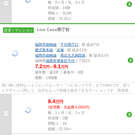
敷：0ヶ月｜礼：3ヶ月
所在階：14階
間取り：3LDK
面積：75.35㎡
Live Casa県庁前
賃貸｜マンション
福岡市箱崎線
「
千代県庁口
」駅 徒歩7分
鹿児島本線
「
吉塚
」駅 徒歩11分
福岡市箱崎線
「
馬出九大病院前
」駅 徒歩12分
福岡県
福岡市博多区
千代
１丁目23
7.2
9.1
万円～
万円
築年数：築3年 ｜募集中：
8室
階数：14階建
買い物に便利なショッピングセンター「パピヨンプラザ」まで198mです。造り
とデザインに関して、自信をもって情報を提供できるマンションです。清潔感の
ある室内が魅力的な2022年築の...
8.4
万
円
(管理費・共益費 6,000円)
敷：1ヶ月｜礼：1ヶ月
所在階：2階
間取り：1K
面積：22.19㎡