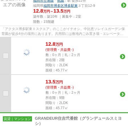
福岡市空港線
「
祇園
」駅 徒歩22分
福岡県
福岡市博多区
博多駅東
３丁目12-9
12.8
13.5
万円～
万円
築年数：築10年 ｜募集中：
2室
階数：15階建
「アクタス博多駅東Ⅱスクエア」のここがイチオシ。中比恵ソレイユガーデン保
育園が徒歩4分の場所にあります。共用部には敷地内ごみ置き場・エレベータな
どが備わっておりとても充実し...
12.8
万
円
(管理費・共益費 -)
敷：0ヶ月｜礼：2ヶ月
所在階：2階
間取り：2LDK
面積：45.77㎡
13.5
万
円
(管理費・共益費 -)
敷：0ヶ月｜礼：2ヶ月
所在階：9階
間取り：2LDK
面積：45.77㎡
GRANDEUR住吉弐番館（グランデュールスミヨ
賃貸｜マンション
シ）