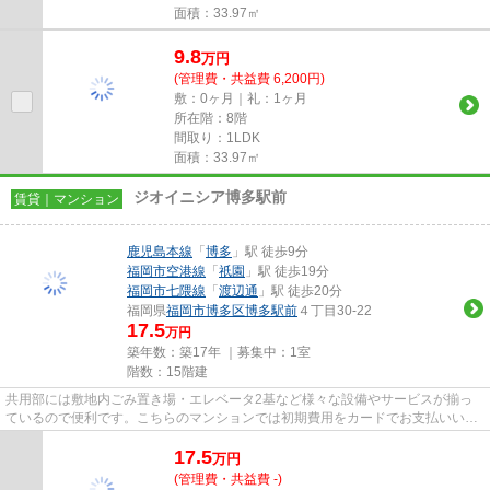
面積：33.97㎡
9.8
万
円
(管理費・共益費 6,200円)
敷：0ヶ月｜礼：1ヶ月
所在階：8階
間取り：1LDK
面積：33.97㎡
ジオイニシア博多駅前
賃貸｜マンション
鹿児島本線
「
博多
」駅 徒歩9分
福岡市空港線
「
祇園
」駅 徒歩19分
福岡市七隈線
「
渡辺通
」駅 徒歩20分
福岡県
福岡市博多区
博多駅前
４丁目30-22
17.5
万円
築年数：築17年 ｜募集中：
1室
階数：15階建
共用部には敷地内ごみ置き場・エレベータ2基など様々な設備やサービスが揃っ
ているので便利です。こちらのマンションでは初期費用をカードでお支払いいた
だけます。空気の入れ替えも簡...
17.5
万
円
(管理費・共益費 -)