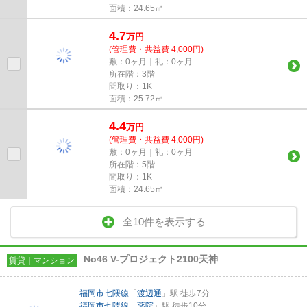
面積：24.65㎡
4.7
万
円
(管理費・共益費 4,000円)
敷：0ヶ月｜礼：0ヶ月
所在階：3階
間取り：1K
面積：25.72㎡
4.4
万
円
(管理費・共益費 4,000円)
敷：0ヶ月｜礼：0ヶ月
所在階：5階
間取り：1K
面積：24.65㎡
全10件を表示する
No46 V-プロジェクト2100天神
賃貸｜マンション
福岡市七隈線
「
渡辺通
」駅 徒歩7分
福岡市七隈線
「
薬院
」駅 徒歩10分