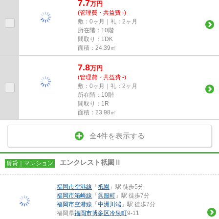
7.7
万
円
(管理費・共益費 -)
敷：0ヶ月｜礼：2ヶ月
所在階：10階
間取り：1DK
面積：24.39㎡
7.8
万
円
(管理費・共益費 -)
敷：0ヶ月｜礼：2ヶ月
所在階：10階
間取り：1R
面積：23.98㎡
全4件を表示する
エンクレスト祇園Ⅱ
賃貸｜マンション
福岡市空港線
「
祇園
」駅 徒歩5分
福岡市箱崎線
「
呉服町
」駅 徒歩7分
福岡市空港線
「
中洲川端
」駅 徒歩7分
福岡県
福岡市博多区
冷泉町
9-11