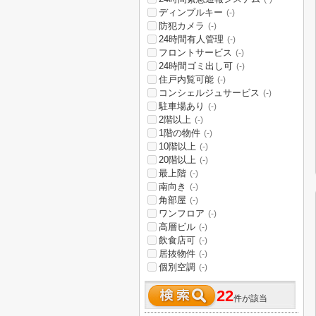
ディンプルキー
(-)
防犯カメラ
(-)
24時間有人管理
(-)
フロントサービス
(-)
24時間ゴミ出し可
(-)
住戸内覧可能
(-)
コンシェルジュサービス
(-)
駐車場あり
(-)
2階以上
(-)
1階の物件
(-)
10階以上
(-)
20階以上
(-)
最上階
(-)
南向き
(-)
角部屋
(-)
ワンフロア
(-)
高層ビル
(-)
飲食店可
(-)
居抜物件
(-)
個別空調
(-)
22
件が該当