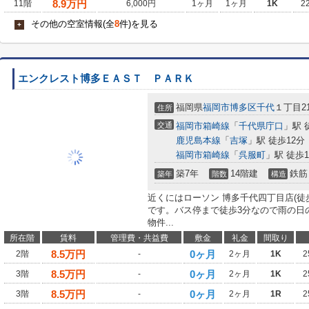
8.9
万円
11階
6,000円
1ヶ月
1ヶ月
1K
2
その他の空室情報(全
8
件)を見る
+
エンクレスト博多ＥＡＳＴ ＰＡＲＫ
福岡県
福岡市博多区
千代
１丁目21
住所
交通
福岡市箱崎線
「
千代県庁口
」駅 
鹿児島本線
「
吉塚
」駅 徒歩12分
福岡市箱崎線
「
呉服町
」駅 徒歩1
築7年
14階建
鉄筋
築年
階数
構造
近くにはローソン 博多千代四丁目店(徒
です。バス停まで徒歩3分なので雨の日
物件...
所在階
賃料
管理費・共益費
敷金
礼金
間取り
8.5
万円
0ヶ月
2階
-
2ヶ月
1K
2
8.5
万円
0ヶ月
3階
-
2ヶ月
1K
2
8.5
万円
0ヶ月
3階
-
2ヶ月
1R
2