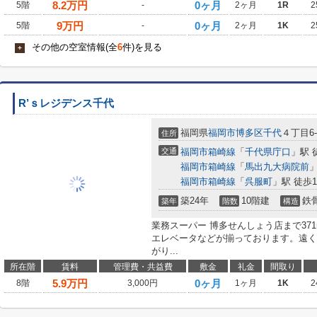
8.2
万円
0ヶ月
5階
-
2ヶ月
1R
2
9
万円
0ヶ月
5階
-
2ヶ月
1K
2
その他の空室情報(全
6
件)を見る
+
R’ｓレジデンス千代
福岡県
福岡市博多区
千代
４丁目6-
住所
交通
福岡市箱崎線
「
千代県庁口
」駅 
福岡市箱崎線
「
馬出九大病院前
」
福岡市箱崎線
「
呉服町
」駅 徒歩1
築24年
10階建
鉄
築年
階数
構造
業務スーパー 博多せんしょう店まで37
エレベータなどが揃っております。遠く
がり...
所在階
賃料
管理費・共益費
敷金
礼金
間取り
5.9
万円
0ヶ月
8階
3,000円
1ヶ月
1K
2