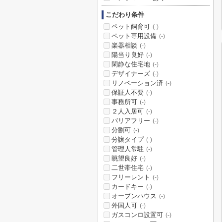
こだわり条件
ペット飼育可
(-)
ペット専用設備
(-)
楽器相談
(-)
陽当り良好
(-)
閑静な住宅地
(-)
デザイナーズ
(-)
リノベーション済
(-)
保証人不要
(-)
事務所可
(-)
２人入居可
(-)
バリアフリー
(-)
分割可
(-)
分譲タイプ
(-)
管理人常駐
(-)
眺望良好
(-)
二世帯住宅
(-)
フリーレント
(-)
カードキー
(-)
オープンハウス
(-)
外国人可
(-)
ガスコンロ設置可
(-)