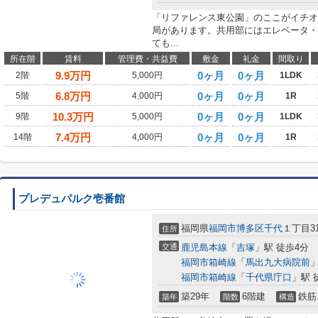
「リファレンス東公園」のここがイチオ
局があります。共用部にはエレベータ・
ても...
所在階
賃料
管理費・共益費
敷金
礼金
間取り
9.9
万円
0ヶ月
0ヶ月
2階
5,000円
1LDK
6.8
万円
0ヶ月
0ヶ月
5階
4,000円
1R
10.3
万円
0ヶ月
0ヶ月
9階
5,000円
1LDK
7.4
万円
0ヶ月
0ヶ月
14階
4,000円
1R
プレデュパルク壱番館
福岡県
福岡市博多区
千代
１丁目31
住所
交通
鹿児島本線
「
吉塚
」駅 徒歩4分
福岡市箱崎線
「
馬出九大病院前
」
福岡市箱崎線
「
千代県庁口
」駅 
築29年
6階建
鉄筋
築年
階数
構造