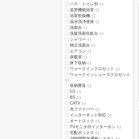
バス・トイレ別
(-)
追焚機能浴室
(-)
浴室乾燥機
(-)
温水洗浄便座
(-)
洗面台
(-)
洗髪洗面化粧台
(-)
シャワー
(-)
独立洗面台
(-)
エアコン
(-)
床暖房
(-)
床下収納
(-)
ウォークインクロゼット
(-)
ウォークインシューズクロゼット
(-)
収納豊富
(-)
CS
(-)
BS
(-)
CATV
(-)
光ファイバー
(-)
インターネット対応
(-)
オートロック
(-)
TVモニタ付インターホン
(-)
宅配ボックス
(-)
24時間緊急通報システム
(-)