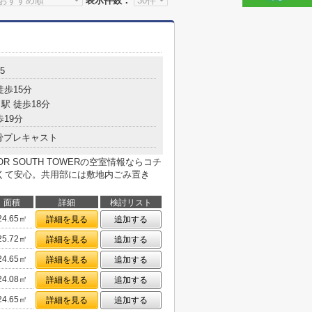
表示件数：
5
徒歩15分
駅 徒歩18分
歩19分
骨プレキャスト
RBOR SOUTH TOWERの空室情報ならコチ
くて安心。共用部には敷地内ごみ置き
面積
詳細
検討リスト
24.65㎡
詳細を見る
追加する
25.72㎡
詳細を見る
追加する
24.65㎡
詳細を見る
追加する
24.08㎡
詳細を見る
追加する
24.65㎡
詳細を見る
追加する