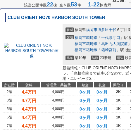
並び順：
22
53
1-22
該当公開件数
棟 空き数
件
棟表示
CLUB ORIENT NO70 HARBOR SOUTH TOWER
福岡県
福岡市博多区
千代
６丁目3-
住所
交通
福岡市箱崎線
「
千代県庁口
」駅 
福岡市箱崎線
「
馬出九大病院前
」
福岡市箱崎線
「
箱崎宮前
」駅 徒
築19年
20階建
鉄
築年
階数
構造
新着情報：CLUB ORIENT NO70 HA
ラ。千鳥橋病院まで徒歩6分なので、近
場・エレベータ2...
所在階
賃料
管理費・共益費
敷金
礼金
間取り
4.4
万円
0ヶ月
0ヶ月
2階
4,000円
2K
4.7
万円
0ヶ月
0ヶ月
3階
4,000円
1K
4.4
万円
0ヶ月
0ヶ月
5階
4,000円
1K
4.4
万円
0ヶ月
0ヶ月
6階
4,000円
1K
4.4
万円
0ヶ月
0ヶ月
7階
4,000円
1K