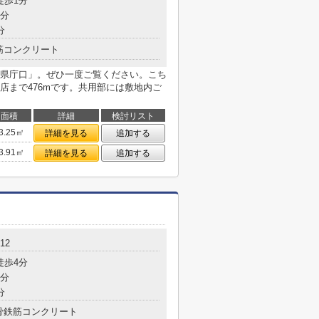
徒歩1分
6分
分
筋コンクリート
県庁口」。ぜひ一度ご覧ください。こち
店まで476mです。共用部には敷地内ご
面積
詳細
検討リスト
3.25㎡
詳細を見る
追加する
3.91㎡
詳細を見る
追加する
12
徒歩4分
8分
分
骨鉄筋コンクリート