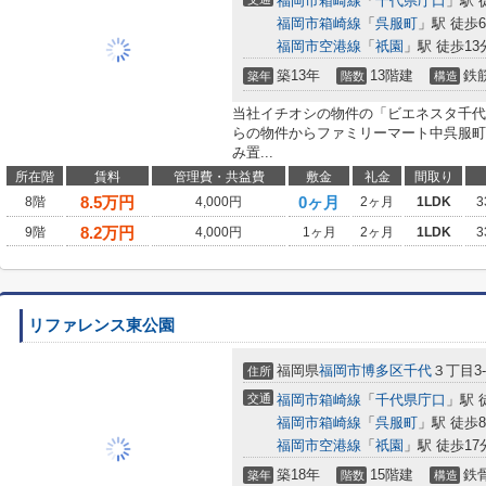
福岡市箱崎線
「
千代県庁口
」駅 
福岡市箱崎線
「
呉服町
」駅 徒歩
福岡市空港線
「
祇園
」駅 徒歩13
築13年
13階建
鉄
築年
階数
構造
当社イチオシの物件の「ビエネスタ千代
らの物件からファミリーマート中呉服町
み置...
所在階
賃料
管理費・共益費
敷金
礼金
間取り
8.5
万円
0ヶ月
8階
4,000円
2ヶ月
1LDK
3
8.2
万円
9階
4,000円
1ヶ月
2ヶ月
1LDK
3
リファレンス東公園
福岡県
福岡市博多区
千代
３丁目3-
住所
交通
福岡市箱崎線
「
千代県庁口
」駅 
福岡市箱崎線
「
呉服町
」駅 徒歩
福岡市空港線
「
祇園
」駅 徒歩17
築18年
15階建
鉄
築年
階数
構造