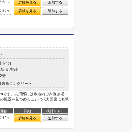
5.68㎡
詳細を見る
追加する
5.26㎡
詳細を見る
追加する
7
徒歩4分
駅 徒歩9分
2分
骨鉄筋コンクリート
1mです。共用部には敷地内ごみ置き場・
の風景を見つめることは視力回復にも繋
面積
詳細
検討リスト
4.12㎡
詳細を見る
追加する