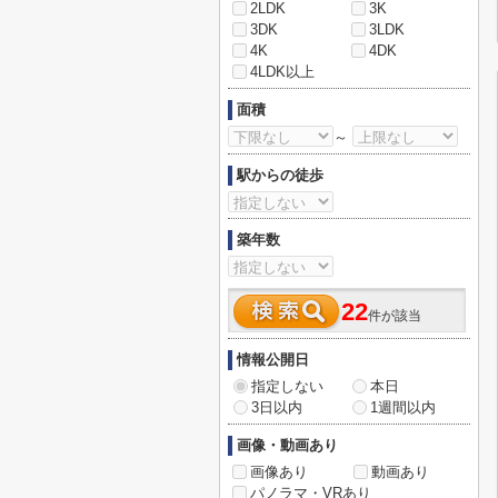
2LDK
3K
3DK
3LDK
4K
4DK
4LDK以上
面積
～
駅からの徒歩
築年数
22
件が該当
情報公開日
指定しない
本日
3日以内
1週間以内
画像・動画あり
画像あり
動画あり
パノラマ・VRあり