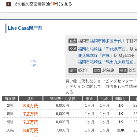
その他の空室情報(全
10
件)を見る
+
Live Casa県庁前
福岡県
福岡市博多区
千代
１丁目2
住所
交通
福岡市箱崎線
「
千代県庁口
」駅 
鹿児島本線
「
吉塚
」駅 徒歩11分
福岡市箱崎線
「
馬出九大病院前
」
築3年
14階建
鉄筋
築年
階数
構造
買い物に便利なショッピングセンター「
とデザインに関して、自信をもって情報
ある...
所在階
賃料
管理費・共益費
敷金
礼金
間取り
8.4
万円
2階
6,000円
1ヶ月
1ヶ月
1K
2
7.2
万円
8階
6,000円
1ヶ月
1ヶ月
1K
2
7.3
万円
9階
6,000円
1ヶ月
1ヶ月
1K
2
8.9
万円
10階
7,000円
1ヶ月
1ヶ月
1DK
2