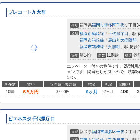
プレコート九大前
福岡県
福岡市博多区
千代
５丁目3-
住所
交通
福岡市箱崎線
「
千代県庁口
」駅 
福岡市箱崎線
「
馬出九大病院前
」
福岡市箱崎線
「
呉服町
」駅 徒歩1
築14年
11階建
鉄
築年
階数
構造
エレベーター付きの物件です。2駅利用
ョンです。陽当たりが良いので、洗濯物
ンシ...
所在階
賃料
管理費・共益費
敷金
礼金
間取り
6.5
万円
0ヶ月
10階
3,000円
2ヶ月
1DK
3
ビエネスタ千代県庁口
福岡県
福岡市博多区
千代
２丁目21
住所
交通