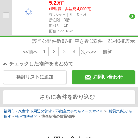
5.2
万
円
(管理費・共益費 4,000円)
敷：0ヶ月｜礼：0ヶ月
所在階：3階
間取り：1K
面積：23.18㎡
該当公開件数
67
棟 空き数
132
件
21-40
棟表示
1
2
3
4
<<前へ
次へ>>
最初
チェックした物件をまとめて
検討リストに追加
お問い合わせ
さらに条件を絞り込む
福岡市・久留米市周辺の賃貸・不動産の事ならイースマイル
>
(賃貸)地域から
探す
>
福岡市博多区
>
博多駅南の賃貸物件