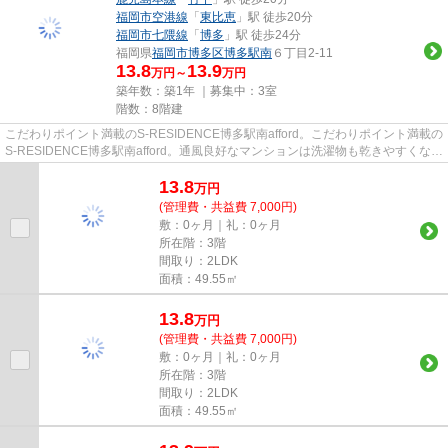
福岡市空港線
「
東比恵
」駅 徒歩20分
福岡市七隈線
「
博多
」駅 徒歩24分
福岡県
福岡市博多区
博多駅南
６丁目2-11
13.8
13.9
万円～
万円
築年数：築1年 ｜募集中：
3室
階数：8階建
こだわりポイント満載のS-RESIDENCE博多駅南afford。こだわりポイント満載の
S-RESIDENCE博多駅南afford。通風良好なマンションは洗濯物も乾きやすくなっ
ています。共用部には敷地内ご...
13.8
万
円
(管理費・共益費 7,000円)
敷：0ヶ月｜礼：0ヶ月
所在階：3階
間取り：2LDK
面積：49.55㎡
13.8
万
円
(管理費・共益費 7,000円)
敷：0ヶ月｜礼：0ヶ月
所在階：3階
間取り：2LDK
面積：49.55㎡