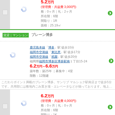
5.2
万
円
(管理費・共益費 3,000円)
敷：0ヶ月｜礼：2ヶ月
所在階：6階
間取り：1R
面積：25.19㎡
ブレーン博多
賃貸｜マンション
鹿児島本線
「
博多
」駅 徒歩10分
福岡市空港線
「
東比恵
」駅 徒歩17分
福岡市空港線
「
祇園
」駅 徒歩20分
福岡県
福岡市博多区
博多駅南
１丁目15-24
6.2
6.6
万円～
万円
築年数：築25年 ｜募集中：
4室
階数：12階建
こだわりポイント満載のブレーン博多。サンリブ マルショク駅南店まで徒歩5分
です。共用部には敷地内ごみ置き場・エレベータなどが揃っております。地上12
階建てのこの物件なら景色も...
6.2
万
円
(管理費・共益費 4,000円)
敷：0ヶ月｜礼：0ヶ月
所在階：6階
間取り：1K