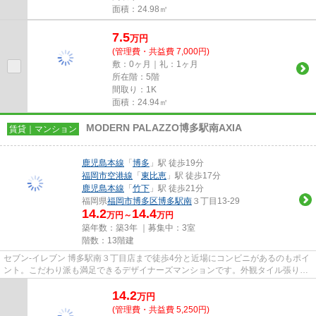
面積：24.98㎡
7.5
万
円
(管理費・共益費 7,000円)
敷：0ヶ月｜礼：1ヶ月
所在階：5階
間取り：1K
面積：24.94㎡
MODERN PALAZZO博多駅南AXIA
賃貸｜マンション
鹿児島本線
「
博多
」駅 徒歩19分
福岡市空港線
「
東比恵
」駅 徒歩17分
鹿児島本線
「
竹下
」駅 徒歩21分
福岡県
福岡市博多区
博多駅南
３丁目13-29
14.2
14.4
万円～
万円
築年数：築3年 ｜募集中：
3室
階数：13階建
セブン‐イレブン 博多駅南３丁目店まで徒歩4分と近場にコンビニがあるのもポイ
ント。こだわり派も満足できるデザイナーズマンションです。外観タイル張り
は、耐水効果があるので、とて...
14.2
万
円
(管理費・共益費 5,250円)