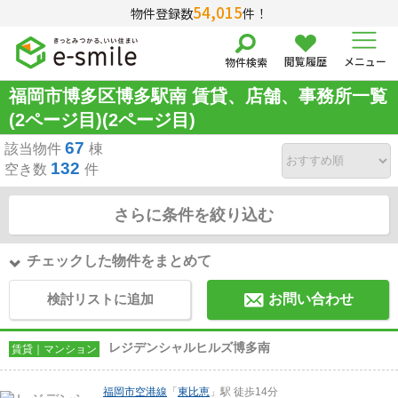
54,015
物件登録数
件！
閲覧履歴
メニュー
物件検索
福岡市博多区博多駅南 賃貸、店舗、事務所一覧
(2ページ目)(2ページ目)
67
該当物件
棟
132
空き数
件
さらに条件を絞り込む
チェックした物件をまとめて
検討リストに追加
お問い合わせ
レジデンシャルヒルズ博多南
賃貸｜マンション
福岡市空港線
「
東比恵
」駅 徒歩14分