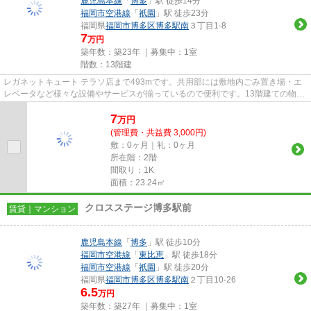
鹿児島本線
「
博多
」駅 徒歩14分
福岡市空港線
「
祇園
」駅 徒歩23分
福岡県
福岡市博多区
博多駅南
３丁目1-8
7
万円
築年数：築23年 ｜募集中：
1室
階数：13階建
レガネットキュート テラソ店まで493mです。共用部には敷地内ごみ置き場・エ
レベータなど様々な設備やサービスが揃っているので便利です。13階建ての物件
を是非ご覧ください。2駅利用...
7
万
円
(管理費・共益費 3,000円)
敷：0ヶ月｜礼：0ヶ月
所在階：2階
間取り：1K
面積：23.24㎡
クロスステージ博多駅前
賃貸｜マンション
鹿児島本線
「
博多
」駅 徒歩10分
福岡市空港線
「
東比恵
」駅 徒歩18分
福岡市空港線
「
祇園
」駅 徒歩20分
福岡県
福岡市博多区
博多駅南
２丁目10-26
6.5
万円
築年数：築27年 ｜募集中：
1室