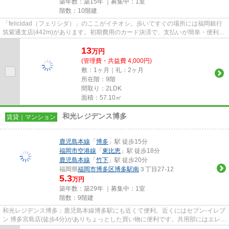
築年数：築15年 ｜募集中：
1室
階数：10階建
「felicidad（フェリシダ）」のここがイチオシ。歩いてすぐの場所には福岡銀行
筑紫通支店(442m)があります。初期費用のカード決済で、支払いが簡単・便利。
こだわり条件、通風良好のシ...
13
万
円
(管理費・共益費 4,000円)
敷：1ヶ月｜礼：2ヶ月
所在階：9階
間取り：2LDK
面積：57.10㎡
和光レジデンス博多
賃貸｜マンション
鹿児島本線
「
博多
」駅 徒歩15分
福岡市空港線
「
東比恵
」駅 徒歩18分
鹿児島本線
「
竹下
」駅 徒歩20分
福岡県
福岡市博多区
博多駅南
３丁目27-12
5.3
万円
築年数：築29年 ｜募集中：
1室
階数：9階建
和光レジデンス博多：鹿児島本線博多駅にも近くて便利。近くにはセブン‐イレブ
ン 博多宮島店(徒歩4分)がありちょっとした買い物に便利です。共用部にはエレベ
ータ・敷地内ごみ置き場な...