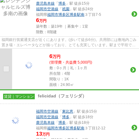
鹿児島本線
「
博多
」駅 徒歩15分
福岡市空港線
「
祇園
」駅 徒歩24分
福岡県
福岡市博多区
博多駅南
３丁目7-5
6
万円
築年数：築19年 ｜募集中：
1室
階数：8階建
福岡銀行筑紫通支店が近くにあります。(歩いて徒歩6分)。共用部には敷地内ごみ
置き場・エレベータなどが揃っており、とても充実しています。駅まで平坦で、
自転車での移動もラクな物件...
6
万
円
(管理費・共益費 5,000円)
敷：0ヶ月｜礼：1ヶ月
所在階：4階
間取り：1K
面積：24.90㎡
felicidad（フェリシダ）
賃貸｜マンション
福岡市空港線
「
東比恵
」駅 徒歩15分
福岡市空港線
「
博多
」駅 徒歩18分
鹿児島本線
「
博多
」駅 徒歩18分
福岡県
福岡市博多区
博多駅南
３丁目12-12
13
万円