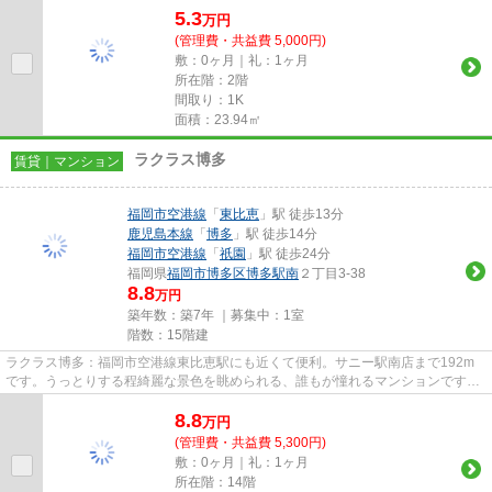
5.3
万
円
(管理費・共益費 5,000円)
敷：0ヶ月｜礼：1ヶ月
所在階：2階
間取り：1K
面積：23.94㎡
ラクラス博多
賃貸｜マンション
福岡市空港線
「
東比恵
」駅 徒歩13分
鹿児島本線
「
博多
」駅 徒歩14分
福岡市空港線
「
祇園
」駅 徒歩24分
福岡県
福岡市博多区
博多駅南
２丁目3-38
8.8
万円
築年数：築7年 ｜募集中：
1室
階数：15階建
ラクラス博多：福岡市空港線東比恵駅にも近くて便利。サニー駅南店まで192m
です。うっとりする程綺麗な景色を眺められる、誰もが憧れるマンションです。
共用部には敷地内ごみ置き場・...
8.8
万
円
(管理費・共益費 5,300円)
敷：0ヶ月｜礼：1ヶ月
所在階：14階