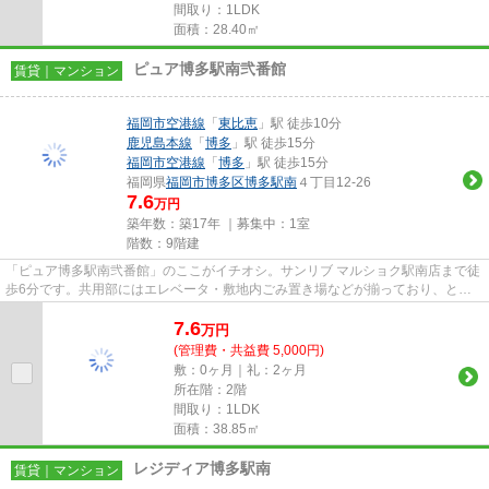
間取り：1LDK
面積：28.40㎡
ピュア博多駅南弐番館
賃貸｜マンション
福岡市空港線
「
東比恵
」駅 徒歩10分
鹿児島本線
「
博多
」駅 徒歩15分
福岡市空港線
「
博多
」駅 徒歩15分
福岡県
福岡市博多区
博多駅南
４丁目12-26
7.6
万円
築年数：築17年 ｜募集中：
1室
階数：9階建
「ピュア博多駅南弐番館」のここがイチオシ。サンリブ マルショク駅南店まで徒
歩6分です。共用部にはエレベータ・敷地内ごみ置き場などが揃っており、とて
も充実しています。利便性の...
7.6
万
円
(管理費・共益費 5,000円)
敷：0ヶ月｜礼：2ヶ月
所在階：2階
間取り：1LDK
面積：38.85㎡
レジディア博多駅南
賃貸｜マンション