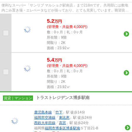
便利なスーパー「サンリブ マルショク駅南店」まで218mです。共用部には敷地
内ごみ置き場・エレベータなどが揃っており、とても充実しています。眺望良好
なエリアで魅力的です。2駅利...
5.2
万
円
(管理費・共益費 4,000円)
敷：0ヶ月｜礼：0ヶ月
所在階：9階
間取り：2K
面積：23.92㎡
5.4
万
円
(管理費・共益費 4,000円)
敷：0ヶ月｜礼：0ヶ月
所在階：9階
間取り：2K
面積：23.92㎡
トラストレジデンス博多駅南
賃貸｜マンション
鹿児島本線
「
竹下
」駅 徒歩14分
福岡市空港線
「
東比恵
」駅 徒歩24分
西鉄大牟田線
「
高宮
」駅 徒歩24分
福岡県
福岡市博多区
博多駅南
５丁目21-8