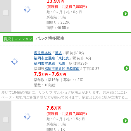
13.9
万
円
(管理費・共益費 7,000円)
敷：0ヶ月｜礼：0ヶ月
所在階：5階
間取り：2LDK
面積：49.55㎡
パルク博多駅南
賃貸｜マンション
鹿児島本線
「
博多
」駅 徒歩10分
福岡市空港線
「
東比恵
」駅 徒歩16分
福岡市空港線
「
祇園
」駅 徒歩23分
福岡県
福岡市博多区
博多駅南
２丁目10-37
7.5
7.6
万円～
万円
築年数：築16年 ｜募集中：
2室
階数：10階建
歩いて184mの場所に、サンリブ マルショク駅南店があります。共用部にはエレ
ベータ・敷地内ごみ置き場などが揃っております。駅徒歩10分に駅が立地する物
件なので、電車を多く利用する...
7.6
万
円
(管理費・共益費 7,000円)
敷：0ヶ月｜礼：1.5ヶ月
所在階：3階
間取り：1K