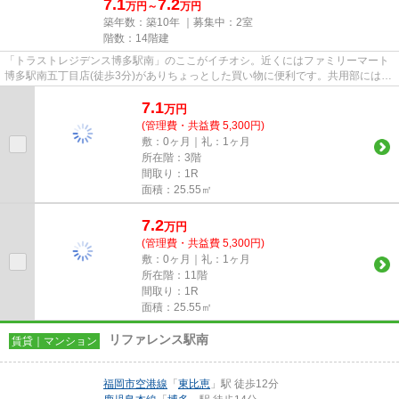
7.1
7.2
万円～
万円
築年数：築10年 ｜募集中：
2室
階数：14階建
「トラストレジデンス博多駅南」のここがイチオシ。近くにはファミリーマート
博多駅南五丁目店(徒歩3分)がありちょっとした買い物に便利です。共用部にはエ
レベータ・敷地内ごみ置き場...
7.1
万
円
(管理費・共益費 5,300円)
敷：0ヶ月｜礼：1ヶ月
所在階：3階
間取り：1R
面積：25.55㎡
7.2
万
円
(管理費・共益費 5,300円)
敷：0ヶ月｜礼：1ヶ月
所在階：11階
間取り：1R
面積：25.55㎡
リファレンス駅南
賃貸｜マンション
福岡市空港線
「
東比恵
」駅 徒歩12分