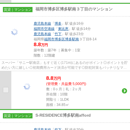
福岡市博多区博多駅南３丁目のマンション
賃貸｜マンション
鹿児島本線
「
博多
」駅 徒歩16分
福岡市空港線
「
東比恵
」駅 徒歩14分
鹿児島本線
「
竹下
」駅 徒歩23分
福岡県
福岡市博多区
博多駅南
３丁目8-14
8.8
万円
築年数：築7年 ｜募集中：
1室
階数：12階建
スーパー「サニー駅南店」もすぐ近く(171m)にあるのがポイント◎ポイントを貯
めたい方に嬉しい◎初期費用カード決済が可能です◎防犯対策もバッチリなマン
ションタイプの物件です◎階層差...
8.8
万
円
(管理費・共益費 5,000円)
敷：0ヶ月｜礼：2ヶ月
所在階：10階
間取り：1LDK
面積：34.85㎡
S-RESIDENCE博多駅南afford
賃貸｜マンション
鹿児島本線
「
竹下
」駅 徒歩20分