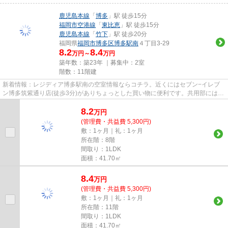
鹿児島本線
「
博多
」駅 徒歩15分
福岡市空港線
「
東比恵
」駅 徒歩15分
鹿児島本線
「
竹下
」駅 徒歩20分
福岡県
福岡市博多区
博多駅南
４丁目3-29
8.2
8.4
万円～
万円
築年数：築23年 ｜募集中：
2室
階数：11階建
新着情報：レジディア博多駅南の空室情報ならコチラ。近くにはセブン−イレブ
ン博多筑紫通り店(徒歩3分)がありちょっとした買い物に便利です。共用部にはエ
レベータ・敷地内ごみ置き場...
8.2
万
円
(管理費・共益費 5,300円)
敷：1ヶ月｜礼：1ヶ月
所在階：8階
間取り：1LDK
面積：41.70㎡
8.4
万
円
(管理費・共益費 5,300円)
敷：1ヶ月｜礼：1ヶ月
所在階：11階
間取り：1LDK
面積：41.70㎡