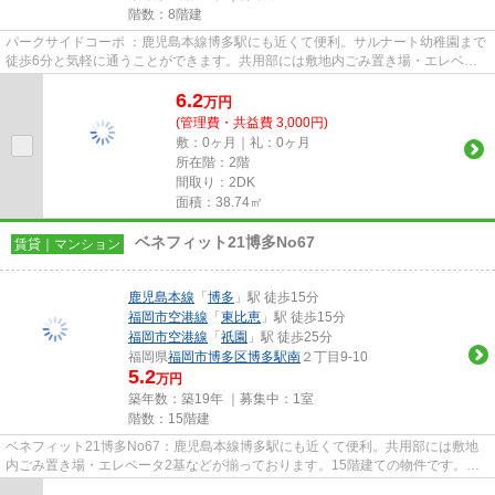
階数：8階建
パークサイドコーポ ：鹿児島本線博多駅にも近くて便利。サルナート幼稚園まで
徒歩6分と気軽に通うことができます。共用部には敷地内ごみ置き場・エレベー
タなど様々な設備やサービス...
6.2
万
円
(管理費・共益費 3,000円)
敷：0ヶ月｜礼：0ヶ月
所在階：2階
間取り：2DK
面積：38.74㎡
ベネフィット21博多No67
賃貸｜マンション
鹿児島本線
「
博多
」駅 徒歩15分
福岡市空港線
「
東比恵
」駅 徒歩15分
福岡市空港線
「
祇園
」駅 徒歩25分
福岡県
福岡市博多区
博多駅南
２丁目9-10
5.2
万円
築年数：築19年 ｜募集中：
1室
階数：15階建
ベネフィット21博多No67：鹿児島本線博多駅にも近くて便利。共用部には敷地
内ごみ置き場・エレベータ2基などが揃っております。15階建ての物件です。こ
ちらの個性的な物件はデザイナー...