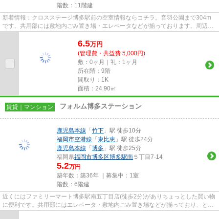
階数：11階建
新着情報：クロスステージ博多駅前の空室情報ならコチラ。音羽公園まで304m
です。共用部には敷地内ごみ置き場・エレベータなどが揃っております。周辺に
2駅あるので電車通勤しやすいで...
6.5
万
円
(管理費・共益費 5,000円)
敷：0ヶ月｜礼：1ヶ月
所在階：9階
間取り：1K
面積：24.90㎡
フォルム博多ステーション
賃貸｜マンション
鹿児島本線
「
竹下
」駅 徒歩10分
福岡市空港線
「
東比恵
」駅 徒歩24分
鹿児島本線
「
博多
」駅 徒歩25分
福岡県
福岡市博多区
博多駅南
５丁目7-14
5.2
万円
築年数：築36年 ｜募集中：
1室
階数：6階建
近くにはファミリーマート博多駅南五丁目店(徒歩2分)がありちょっとした買い物
に便利です。共用部にはエレベータ・敷地内ごみ置き場などが揃っており、とて
も充実しています。2駅利用...