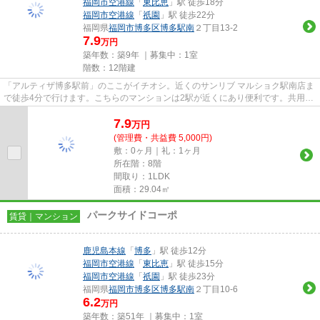
福岡市空港線
「
東比恵
」駅 徒歩18分
福岡市空港線
「
祇園
」駅 徒歩22分
福岡県
福岡市博多区
博多駅南
２丁目13-2
7.9
万円
築年数：築9年 ｜募集中：
1室
階数：12階建
「アルティザ博多駅前」のここがイチオシ。近くのサンリブ マルショク駅南店ま
で徒歩4分で行けます。こちらのマンションは2駅が近くにあり便利です。共用部
にはエレベータ・敷地内ごみ...
7.9
万
円
(管理費・共益費 5,000円)
敷：0ヶ月｜礼：1ヶ月
所在階：8階
間取り：1LDK
面積：29.04㎡
パークサイドコーポ
賃貸｜マンション
鹿児島本線
「
博多
」駅 徒歩12分
福岡市空港線
「
東比恵
」駅 徒歩15分
福岡市空港線
「
祇園
」駅 徒歩23分
福岡県
福岡市博多区
博多駅南
２丁目10-6
6.2
万円
築年数：築51年 ｜募集中：
1室