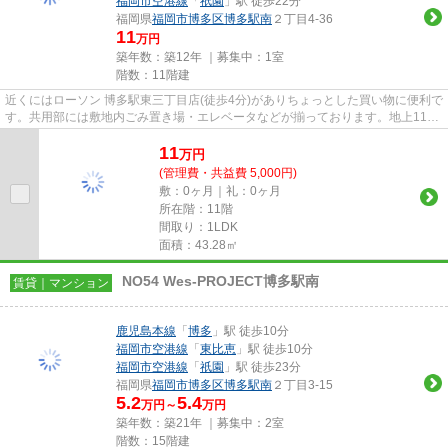
福岡市空港線
「
祇園
」駅 徒歩22分
福岡県
福岡市博多区
博多駅南
２丁目4-36
11
万円
築年数：築12年 ｜募集中：
1室
階数：11階建
近くにはローソン 博多駅東三丁目店(徒歩4分)がありちょっとした買い物に便利で
す。共用部には敷地内ごみ置き場・エレベータなどが揃っております。地上11階
建てのマンションをご紹介...
11
万
円
(管理費・共益費 5,000円)
敷：0ヶ月｜礼：0ヶ月
所在階：11階
間取り：1LDK
面積：43.28㎡
NO54 Wes-PROJECT博多駅南
賃貸｜マンション
鹿児島本線
「
博多
」駅 徒歩10分
福岡市空港線
「
東比恵
」駅 徒歩10分
福岡市空港線
「
祇園
」駅 徒歩23分
福岡県
福岡市博多区
博多駅南
２丁目3-15
5.2
5.4
万円～
万円
築年数：築21年 ｜募集中：
2室
階数：15階建