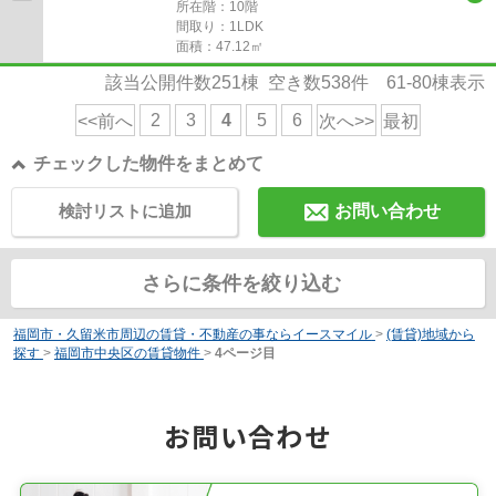
所在階：10階
間取り：1LDK
面積：47.12㎡
該当公開件数
251
棟 空き数
538
件
61-80
棟表示
2
3
4
5
6
<<前へ
次へ>>
最初
チェックした物件をまとめて
検討リストに追加
お問い合わせ
さらに条件を絞り込む
福岡市・久留米市周辺の賃貸・不動産の事ならイースマイル
>
(賃貸)地域から
探す
>
福岡市中央区の賃貸物件
>
4ページ目
お問い合わせ