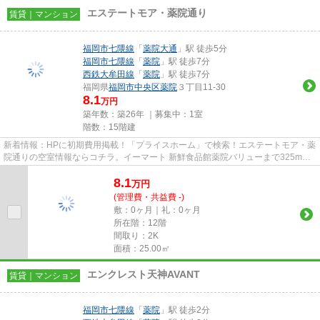
エステートモア・薬院通り
賃貸｜マンション
福岡市七隈線
「
薬院大通
」駅 徒歩5分
福岡市七隈線
「
薬院
」駅 徒歩7分
西鉄大牟田線
「
薬院
」駅 徒歩7分
福岡県
福岡市中央区
薬院
３丁目11-30
8.1
万円
築年数：築26年 ｜募集中：
1室
階数：15階建
新着情報：HPに初期費用掲載！「プライスホーム」で検索！エステートモア・薬
院通りの空室情報ならコチラ。イーマート 新鮮食品館薬院バリューまで325mで
す。共用部にはエレベータ・敷...
8.1
万
円
(管理費・共益費 -)
敷：0ヶ月｜礼：0ヶ月
所在階：12階
間取り：2K
面積：25.00㎡
エンクレスト天神AVANT
賃貸｜マンション
福岡市七隈線
「
薬院
」駅 徒歩2分