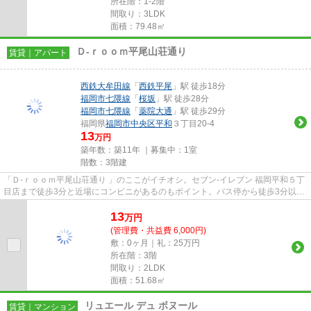
所在階：1-2階
間取り：3LDK
面積：79.48㎡
Ｄ-ｒｏｏｍ平尾山荘通り
賃貸｜アパート
西鉄大牟田線
「
西鉄平尾
」駅 徒歩18分
福岡市七隈線
「
桜坂
」駅 徒歩28分
福岡市七隈線
「
薬院大通
」駅 徒歩29分
福岡県
福岡市中央区
平和
３丁目20-4
13
万円
築年数：築11年 ｜募集中：
1室
階数：3階建
「Ｄ-ｒｏｏｍ平尾山荘通り 」のここがイチオシ。セブン‐イレブン 福岡平和５丁
目店まで徒歩3分と近場にコンビニがあるのもポイント。バス停から徒歩3分以内
の場所に立地います。道が...
13
万
円
(管理費・共益費 6,000円)
敷：0ヶ月｜礼：25万円
所在階：3階
間取り：2LDK
面積：51.68㎡
リュエール デュ ボヌール
賃貸｜マンション