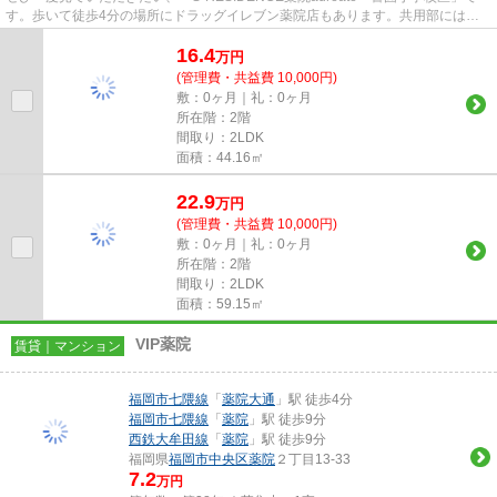
す。歩いて徒歩4分の場所にドラッグイレブン薬院店もあります。共用部にはエ
レベータ・敷地内ごみ置き場などが...
16.4
万
円
(管理費・共益費 10,000円)
敷：0ヶ月｜礼：0ヶ月
所在階：2階
間取り：2LDK
面積：44.16㎡
22.9
万
円
(管理費・共益費 10,000円)
敷：0ヶ月｜礼：0ヶ月
所在階：2階
間取り：2LDK
面積：59.15㎡
VIP薬院
賃貸｜マンション
福岡市七隈線
「
薬院大通
」駅 徒歩4分
福岡市七隈線
「
薬院
」駅 徒歩9分
西鉄大牟田線
「
薬院
」駅 徒歩9分
福岡県
福岡市中央区
薬院
２丁目13-33
7.2
万円