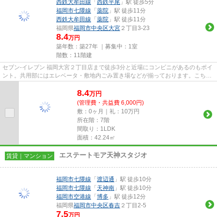
西鉄大牟田線
「
西鉄平尾
」駅 徒歩5分
福岡市七隈線
「
薬院
」駅 徒歩11分
西鉄大牟田線
「
薬院
」駅 徒歩11分
福岡県
福岡市中央区
大宮
２丁目3-23
8.4
万円
築年数：築27年 ｜募集中：
1室
階数：11階建
セブン‐イレブン 福岡大宮２丁目店まで徒歩3分と近場にコンビニがあるのもポイ
ント。共用部にはエレベータ・敷地内ごみ置き場などが揃っております。こちら
の物件はマンションです。外...
8.4
万
円
(管理費・共益費 6,000円)
敷：0ヶ月｜礼：10万円
所在階：7階
間取り：1LDK
面積：42.24㎡
エステートモア天神スタジオ
賃貸｜マンション
福岡市七隈線
「
渡辺通
」駅 徒歩10分
福岡市七隈線
「
天神南
」駅 徒歩10分
福岡市空港線
「
博多
」駅 徒歩12分
福岡県
福岡市中央区
春吉
２丁目2-5
7.5
万円