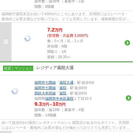
築年数：築38年 ｜募集中：
1室
階数：8階建
福岡銀行薬院支店が歩いて400mのところにあります。共用部にはエレベータ・
敷地内ごみ置き場などが揃っており、とても充実しています。移動範囲が広がる
2駅利用可能な物件です。場所が...
7.2
万
円
(管理費・共益費 3,000円)
敷：0ヶ月｜礼：1ヶ月
所在階：6階
間取り：1R
面積：28.35㎡
レジディア薬院大通
賃貸｜マンション
福岡市七隈線
「
薬院大通
」駅 徒歩4分
福岡市七隈線
「
薬院
」駅 徒歩6分
西鉄大牟田線
「
薬院
」駅 徒歩6分
福岡県
福岡市中央区
薬院
１丁目10-2
9.3
10
万円～
万円
築年数：築19年 ｜募集中：
4室
階数：14階建
歩いて徒歩6分の場所にレガネットマルシェ 薬院店があるのもポイント。共用部
にはエレベータ・敷地内ごみ置き場などが備わっておりとても充実しています。
造りとデザインに関して、自...