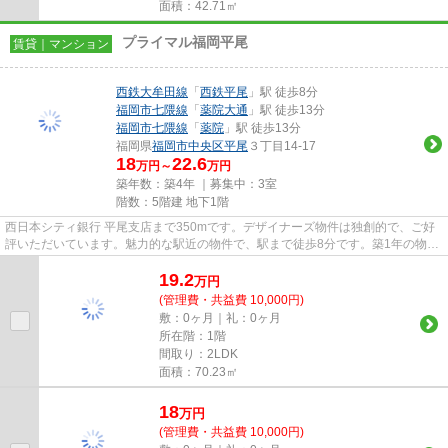
面積：42.71㎡
プライマル福岡平尾
賃貸｜マンション
西鉄大牟田線
「
西鉄平尾
」駅 徒歩8分
福岡市七隈線
「
薬院大通
」駅 徒歩13分
福岡市七隈線
「
薬院
」駅 徒歩13分
福岡県
福岡市中央区
平尾
３丁目14-17
18
22.6
万円～
万円
築年数：築4年 ｜募集中：
3室
階数：5階建 地下1階
西日本シティ銀行 平尾支店まで350mです。デザイナーズ物件は独創的で、ご好
評いただいています。魅力的な駅近の物件で、駅まで徒歩8分です。築1年の物件
です。当社スタッフが地域の賃...
19.2
万
円
(管理費・共益費 10,000円)
敷：0ヶ月｜礼：0ヶ月
所在階：1階
間取り：2LDK
面積：70.23㎡
18
万
円
(管理費・共益費 10,000円)