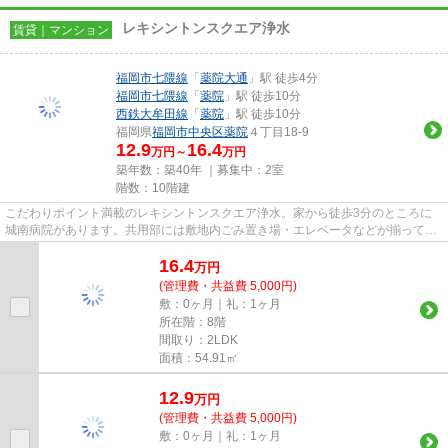
レキシントンスクエア浄水
賃貸｜マンション
福岡市七隈線
「
薬院大通
」駅 徒歩4分
福岡市七隈線
「
薬院
」駅 徒歩10分
西鉄大牟田線
「
薬院
」駅 徒歩10分
福岡県
福岡市中央区
薬院
４丁目18-9
12.9
16.4
万円～
万円
築年数：築40年 ｜募集中：
2室
階数：10階建
こだわりポイント満載のレキシントンスクエア浄水。家から徒歩3分のところに
城南病院があります。共用部には敷地内ごみ置き場・エレベータなどが揃ってお
ります。初期費用をカードでお...
16.4
万
円
(管理費・共益費 5,000円)
敷：0ヶ月｜礼：1ヶ月
所在階：8階
間取り：2LDK
面積：54.91㎡
12.9
万
円
(管理費・共益費 5,000円)
敷：0ヶ月｜礼：1ヶ月