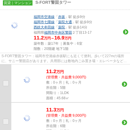
S-FORT警固タワー
賃貸｜マンション
福岡市空港線
「
赤坂
」駅 徒歩9分
福岡市七隈線
「
薬院大通
」駅 徒歩9分
西鉄大牟田線
「
薬院
」駅 徒歩14分
福岡県
福岡市中央区
警固
２丁目13-17
11.2
16.9
万円～
万円
築年数：築17年 ｜募集中：
6室
階数：20階建 地下1階
S-FORT警固タワー：福岡市空港線赤坂駅にも近くて便利。歩いて227mの場所
に、サニー警固店があります。共用部には敷地内ごみ置き場・エレベータなどが
揃っております。駅から徒歩9分の...
11.2
万
円
(管理費・共益費 9,000円)
敷：0ヶ月｜礼：0ヶ月
所在階：5階
間取り：1LDK
面積：45.68㎡
11.3
万
円
(管理費・共益費 9,000円)
敷：0ヶ月｜礼：0ヶ月
所在階：6階