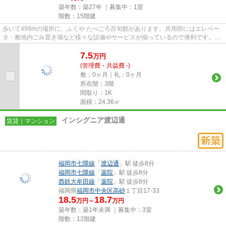
築年数：築27年 ｜募集中：
1室
階数：15階建
歩いて499mの場所に、ふくや たべごろ百旬館があります。共用部にはエレベー
タ・敷地内ごみ置き場など様々な設備やサービスが揃っているので便利です。平
坦な場所にあるマンションなら...
7.5
万
円
(管理費・共益費 -)
敷：0ヶ月｜礼：0ヶ月
所在階：3階
間取り：1K
面積：24.36㎡
インシグニア渡辺通
賃貸｜マンション
福岡市七隈線
「
渡辺通
」駅 徒歩8分
福岡市七隈線
「
薬院
」駅 徒歩8分
西鉄大牟田線
「
薬院
」駅 徒歩8分
福岡県
福岡市中央区
高砂
１丁目17-33
18.5
18.7
万円～
万円
築年数：築1年未満 ｜募集中：
3室
階数：12階建