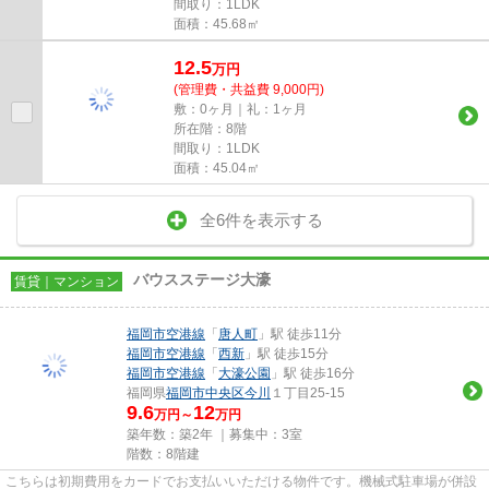
間取り：1LDK
面積：45.68㎡
12.5
万
円
(管理費・共益費 9,000円)
敷：0ヶ月｜礼：1ヶ月
所在階：8階
間取り：1LDK
面積：45.04㎡
全6件を表示する
バウスステージ大濠
賃貸｜マンション
福岡市空港線
「
唐人町
」駅 徒歩11分
福岡市空港線
「
西新
」駅 徒歩15分
福岡市空港線
「
大濠公園
」駅 徒歩16分
福岡県
福岡市中央区
今川
１丁目25-15
9.6
12
万円～
万円
築年数：築2年 ｜募集中：
3室
階数：8階建
こちらは初期費用をカードでお支払いいただける物件です。機械式駐車場が併設