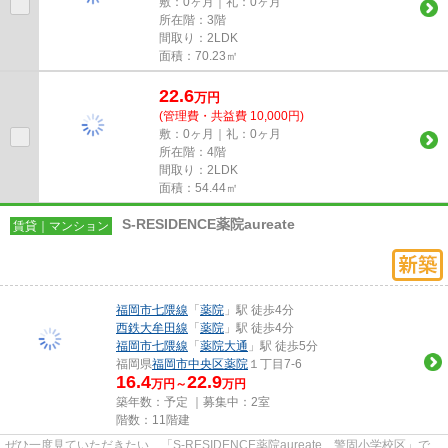
敷：0ヶ月｜礼：0ヶ月
所在階：3階
間取り：2LDK
面積：70.23㎡
22.6
万
円
(管理費・共益費 10,000円)
敷：0ヶ月｜礼：0ヶ月
所在階：4階
間取り：2LDK
面積：54.44㎡
S-RESIDENCE薬院aureate
賃貸｜マンション
福岡市七隈線
「
薬院
」駅 徒歩4分
西鉄大牟田線
「
薬院
」駅 徒歩4分
福岡市七隈線
「
薬院大通
」駅 徒歩5分
福岡県
福岡市中央区
薬院
１丁目7-6
16.4
22.9
万円～
万円
築年数：予定 ｜募集中：
2室
階数：11階建
ぜひ一度見ていただきたい、「S-RESIDENCE薬院aureate 警固小学校区」で