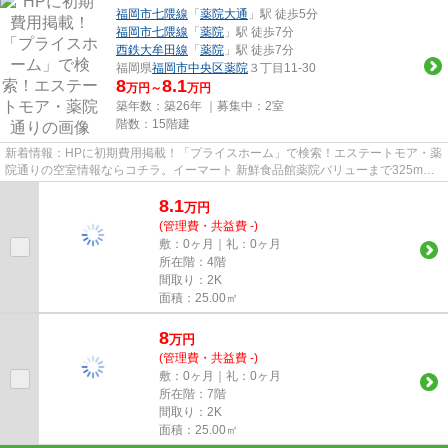
福岡市七隈線
「
薬院大通
」駅 徒歩5分
福岡市七隈線
「
薬院
」駅 徒歩7分
西鉄大牟田線
「
薬院
」駅 徒歩7分
福岡県
福岡市中央区
薬院
３丁目11-30
8
8.1
万円～
万円
築年数：築26年 ｜募集中：
2室
階数：15階建
新着情報：HPに初期費用掲載！「プライスホーム」で検索！エステートモア・薬
院通りの空室情報ならコチラ。イーマート 新鮮食品館薬院バリューまで325mで
す。共用部にはエレベータ・敷...
8.1
万
円
(管理費・共益費 -)
敷：0ヶ月｜礼：0ヶ月
所在階：4階
間取り：2K
面積：25.00㎡
8
万
円
(管理費・共益費 -)
敷：0ヶ月｜礼：0ヶ月
所在階：7階
間取り：2K
面積：25.00㎡