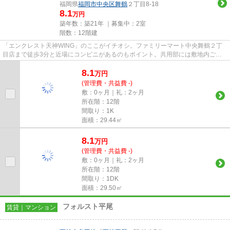
福岡県
福岡市中央区
舞鶴
２丁目8-18
8.1
万円
築年数：築21年 ｜募集中：
2室
階数：12階建
「エンクレスト天神WING」のここがイチオシ。ファミリーマート中央舞鶴２丁
目店まで徒歩3分と近場にコンビニがあるのもポイント。共用部には敷地内ごみ
置き場・エレベータなどが備わっ...
8.1
万
円
(管理費・共益費 -)
敷：0ヶ月｜礼：2ヶ月
所在階：12階
間取り：1K
面積：29.44㎡
8.1
万
円
(管理費・共益費 -)
敷：0ヶ月｜礼：2ヶ月
所在階：12階
間取り：1DK
面積：29.50㎡
フォルスト平尾
賃貸｜マンション