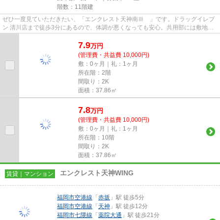
階数：11階建
ぜひ一度見ていただきたい、「エンクレスト天神南Ⅲ 」です。ドラッグイレブ
ン 清川店まで徒歩3分にあるので、体調が悪くなっても安心。共用部には敷地内
ごみ置き場・エレベータなどが...
7.9
万
円
(管理費・共益費 10,000円)
敷：0ヶ月｜礼：1ヶ月
所在階：2階
間取り：2K
面積：37.86㎡
7.8
万
円
(管理費・共益費 10,000円)
敷：0ヶ月｜礼：1ヶ月
所在階：10階
間取り：2K
面積：37.86㎡
エンクレスト天神WING
賃貸｜マンション
福岡市空港線
「
赤坂
」駅 徒歩5分
福岡市空港線
「
天神
」駅 徒歩12分
福岡市七隈線
「
薬院大通
」駅 徒歩21分