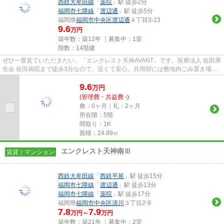
西鉄大牟田線
「
薬院
」駅 徒歩2分
福岡市七隈線
「
渡辺通
」駅 徒歩5分
福岡県
福岡市中央区
渡辺通
４丁目3-23
9.6
万円
築年数：築12年 ｜募集中：
1室
階数：14階建
ぜひ一度見ていただきたい、「エンクレスト天神AVANT」です。医療法人 佐田厚
生会 佐田病院まで徒歩3分なので、近くて安心。共用部には敷地内ごみ置き場・
エレベータなどが備わってお...
9.6
万
円
(管理費・共益費 -)
敷：0ヶ月｜礼：2ヶ月
所在階：5階
間取り：1K
面積：24.89㎡
エンクレスト天神南Ⅲ
賃貸｜マンション
西鉄大牟田線
「
西鉄平尾
」駅 徒歩15分
福岡市七隈線
「
渡辺通
」駅 徒歩13分
福岡市七隈線
「
薬院
」駅 徒歩17分
福岡県
福岡市中央区
清川
３丁目2-9
7.8
7.9
万円～
万円
築年数：築21年 ｜募集中：
2室