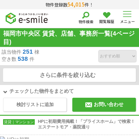
54,015
物件登録数
件！
閲覧履歴
メニュー
物件検索
福岡市中央区 賃貸、店舗、事務所一覧(4ページ
目)
251
該当物件
棟
538
空き数
件
さらに条件を絞り込む
チェックした物件をまとめて
検討リストに追加
お問い合わせ
HPに初期費用掲載！「プライスホーム」で検索！
賃貸｜マンション
エステートモア・薬院通り