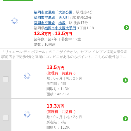
福岡市空港線
「
大濠公園
」駅 徒歩4分
福岡市空港線
「
唐人町
」駅 徒歩13分
福岡市空港線
「
赤坂
」駅 徒歩17分
福岡県
福岡市中央区
大手門
３丁目1-18
13.3
13.5
万円～
万円
築年数：築7年 ｜募集中：
2室
階数：10階建
「リュエール デュ ボヌール」のここがイチオシ。セブン-イレブン福岡大濠公園
駅前店まで徒歩4分と近場にコンビニがあるのもポイント。こちらの物件はマン
ションです。共用部には敷地...
13.5
万
円
(管理費・共益費 -)
敷：0ヶ月｜礼：2ヶ月
所在階：4階
間取り：1LDK
面積：42.71㎡
13.3
万
円
(管理費・共益費 -)
敷：0ヶ月｜礼：2ヶ月
所在階：7階
間取り：1LDK