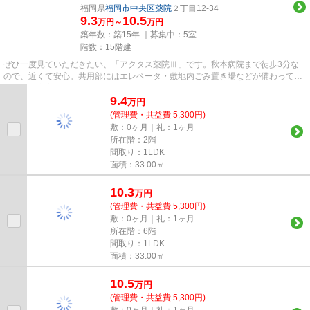
福岡県
福岡市中央区
薬院
２丁目12-34
9.3
10.5
万円～
万円
築年数：築15年 ｜募集中：
5室
階数：15階建
ぜひ一度見ていただきたい、「アクタス薬院Ⅲ」です。秋本病院まで徒歩3分な
ので、近くて安心。共用部にはエレベータ・敷地内ごみ置き場などが備わってお
りとても充実しています。地上1...
9.4
万
円
(管理費・共益費 5,300円)
敷：0ヶ月｜礼：1ヶ月
所在階：2階
間取り：1LDK
面積：33.00㎡
10.3
万
円
(管理費・共益費 5,300円)
敷：0ヶ月｜礼：1ヶ月
所在階：6階
間取り：1LDK
面積：33.00㎡
10.5
万
円
(管理費・共益費 5,300円)
敷：0ヶ月｜礼：1ヶ月