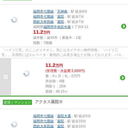
福岡市七隈線
「
天神南
」駅 徒歩6分
福岡市七隈線
「
薬院
」駅 徒歩7分
西鉄大牟田線
「
薬院
」駅 徒歩7分
福岡県
福岡市中央区
今泉
１丁目9-12
11.2
万円
築年数：築45年 ｜募集中：
1室
階数：7階建
「ハイツ三笠」のここがイチオシ。気になるイチオシ物件情報：「ハイツ三
笠」。共用部にはエレベータ・敷地内ごみ置き場などが揃っております。バス停
が徒歩3分圏内にございます。こち...
11.2
万
円
(管理費・共益費 5,000円)
敷：0ヶ月｜礼：0万円
所在階：4階
間取り：2DK
面積：48.10㎡
アクタス薬院Ⅲ
賃貸｜マンション
福岡市七隈線
「
薬院大通
」駅 徒歩5分
福岡市七隈線
「
薬院
」駅 徒歩10分
西鉄大牟田線
「
薬院
」駅 徒歩10分