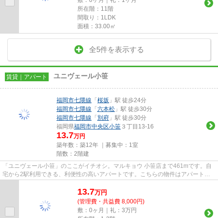
所在階：11階
間取り：1LDK
面積：33.00㎡
全5件を表示する
ユニヴェール小笹
賃貸｜アパート
福岡市七隈線
「
桜坂
」駅 徒歩24分
福岡市七隈線
「
六本松
」駅 徒歩30分
福岡市七隈線
「
別府
」駅 徒歩30分
福岡県
福岡市中央区
小笹
３丁目13-16
13.7
万円
築年数：築12年 ｜募集中：
1室
階数：2階建
「ユニヴェール小笹」のここがイチオシ。マルキョウ 小笹店まで461mです。自
宅から2駅利用できる、利便性の高いアパートです。こちらの物件はアパートで
す。物件の種類や条件などは、...
13.7
万
円
(管理費・共益費 8,000円)
敷：0ヶ月｜礼：3万円