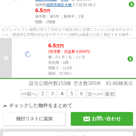
福岡県
福岡市南区
大橋
３丁目30-48-2
6.5
万円
築年数：築5年 ｜募集中：
1室
階数：2階建
セブン‐イレブン 福岡三宅３丁目店まで徒歩3分と近場にコンビニがあるのもポイ
ント。開放的な空間が広がるデザイナーズ物件は風通りが良く満足できる物件で
す。この物件は、駅まで徒歩...
6.5
万
円
(管理費・共益費 4,000円)
敷：0ヶ月｜礼：1ヶ月
所在階：1階
間取り：1LDK
面積：32.00㎡
該当公開件数
153
棟 空き数
305
件
61-80
棟表示
2
3
4
5
6
<<前へ
次へ>>
最初
チェックした物件をまとめて
検討リストに追加
お問い合わせ