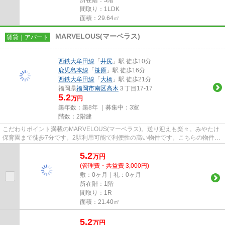
間取り：1LDK
面積：29.64㎡
MARVELOUS(マーベラス)
賃貸｜アパート
西鉄大牟田線
「
井尻
」駅 徒歩10分
鹿児島本線
「
笹原
」駅 徒歩16分
西鉄大牟田線
「
大橋
」駅 徒歩21分
福岡県
福岡市南区
高木
３丁目17-17
5.2
万円
築年数：築8年 ｜募集中：
3室
階数：2階建
こだわりポイント満載のMARVELOUS(マーベラス)。送り迎えも楽々。みやたけ
保育園まで徒歩7分です。2駅利用可能で利便性の高い物件です。こちらの物件は
築8年ですが、充実の設備が整っ...
5.2
万
円
(管理費・共益費 3,000円)
敷：0ヶ月｜礼：0ヶ月
所在階：1階
間取り：1R
面積：21.40㎡
5.2
万
円