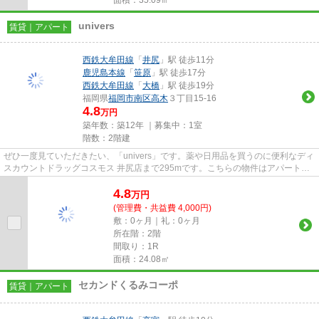
univers
賃貸｜アパート
西鉄大牟田線
「
井尻
」駅 徒歩11分
鹿児島本線
「
笹原
」駅 徒歩17分
西鉄大牟田線
「
大橋
」駅 徒歩19分
福岡県
福岡市南区
高木
３丁目15-16
4.8
万円
築年数：築12年 ｜募集中：
1室
階数：2階建
ぜひ一度見ていただきたい、「univers」です。薬や日用品を買うのに便利なディ
スカウントドラッグコスモス 井尻店まで295mです。こちらの物件はアパートで
す。駅近くに立地する物件で...
4.8
万
円
(管理費・共益費 4,000円)
敷：0ヶ月｜礼：0ヶ月
所在階：2階
間取り：1R
面積：24.08㎡
セカンドくるみコーポ
賃貸｜アパート