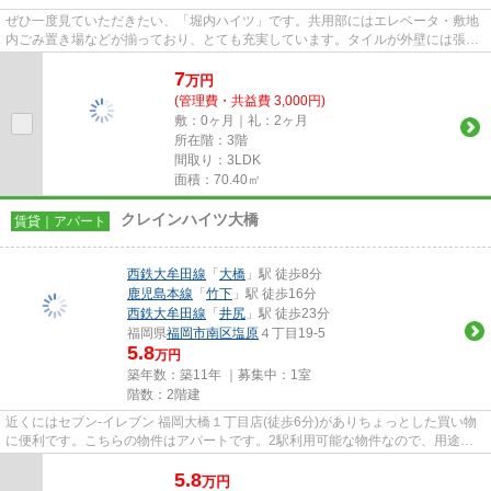
ぜひ一度見ていただきたい、「堀内ハイツ」です。共用部にはエレベータ・敷地
内ごみ置き場などが揃っており、とても充実しています。タイルが外壁には張ら
れています。防犯対策もバッ...
7
万
円
(管理費・共益費 3,000円)
敷：0ヶ月｜礼：2ヶ月
所在階：3階
間取り：3LDK
面積：70.40㎡
クレインハイツ大橋
賃貸｜アパート
西鉄大牟田線
「
大橋
」駅 徒歩8分
鹿児島本線
「
竹下
」駅 徒歩16分
西鉄大牟田線
「
井尻
」駅 徒歩23分
福岡県
福岡市南区
塩原
４丁目19-5
5.8
万円
築年数：築11年 ｜募集中：
1室
階数：2階建
近くにはセブン‐イレブン 福岡大橋１丁目店(徒歩6分)がありちょっとした買い物
に便利です。こちらの物件はアパートです。2駅利用可能な物件なので、用途や
行き先に応じて経路を選択で...
5.8
万
円