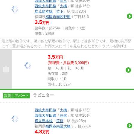
西鉄大牟田線
「
高宮
」駅 徒歩10分
西鉄大牟田線
「
大橋
」駅 徒歩16分
鹿児島本線
「
竹下
」駅 徒歩23分
福岡県
福岡市南区
野間
１丁目18-5
3.5
万円
築年数：築26年 ｜募集中：
1室
階数：2階建
最上階の物件です。魅力的な駅近の物件で、駅まで徒歩10分です。建物の共用部
にゴミ置き場があるので、外部の人にゴミを見られるなどのトラブルも防げま
す。こちらの物件はアパートで...
3.5
万
円
(管理費・共益費 3,000円)
敷：0ヶ月｜礼：0ヶ月
所在階：2階
間取り：1R
面積：16.62㎡
ラピュター
賃貸｜アパート
西鉄大牟田線
「
大橋
」駅 徒歩13分
西鉄大牟田線
「
井尻
」駅 徒歩20分
鹿児島本線
「
笹原
」駅 徒歩28分
福岡県
福岡市南区
大橋
３丁目22-14
4.8
万円