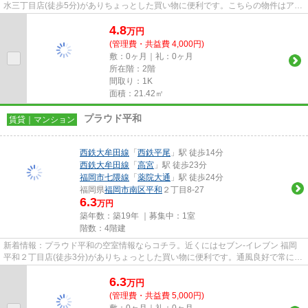
水三丁目店(徒歩5分)がありちょっとした買い物に便利です。こちらの物件はアパ
ートです。最上階の物件で...
4.8
万
円
(管理費・共益費 4,000円)
敷：0ヶ月｜礼：0ヶ月
所在階：2階
間取り：1K
面積：21.42㎡
プラウド平和
賃貸｜マンション
西鉄大牟田線
「
西鉄平尾
」駅 徒歩14分
西鉄大牟田線
「
高宮
」駅 徒歩23分
福岡市七隈線
「
薬院大通
」駅 徒歩24分
福岡県
福岡市南区
平和
２丁目8-27
6.3
万円
築年数：築19年 ｜募集中：
1室
階数：4階建
新着情報：プラウド平和の空室情報ならコチラ。近くにはセブン‐イレブン 福岡
平和２丁目店(徒歩3分)がありちょっとした買い物に便利です。通風良好で常に新
鮮な空気を送り込む物件をご...
6.3
万
円
(管理費・共益費 5,000円)
敷：0ヶ月｜礼：0ヶ月