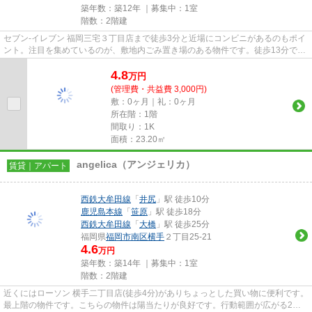
築年数：築12年 ｜募集中：
1室
階数：2階建
セブン‐イレブン 福岡三宅３丁目店まで徒歩3分と近場にコンビニがあるのもポイ
ント。注目を集めているのが、敷地内ごみ置き場のある物件です。徒歩13分で駅
へのアクセスができる物件で...
4.8
万
円
(管理費・共益費 3,000円)
敷：0ヶ月｜礼：0ヶ月
所在階：1階
間取り：1K
面積：23.20㎡
angelica（アンジェリカ）
賃貸｜アパート
西鉄大牟田線
「
井尻
」駅 徒歩10分
鹿児島本線
「
笹原
」駅 徒歩18分
西鉄大牟田線
「
大橋
」駅 徒歩25分
福岡県
福岡市南区
横手
２丁目25-21
4.6
万円
築年数：築14年 ｜募集中：
1室
階数：2階建
近くにはローソン 横手二丁目店(徒歩4分)がありちょっとした買い物に便利です。
最上階の物件です。こちらの物件は陽当たりが良好です。行動範囲が広がる2駅