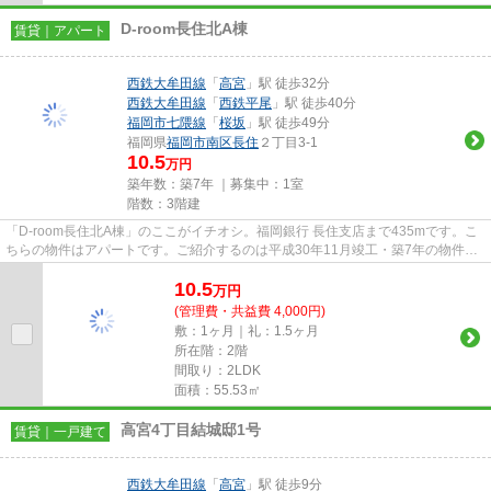
D-room長住北A棟
賃貸｜アパート
西鉄大牟田線
「
高宮
」駅 徒歩32分
西鉄大牟田線
「
西鉄平尾
」駅 徒歩40分
福岡市七隈線
「
桜坂
」駅 徒歩49分
福岡県
福岡市南区
長住
２丁目3-1
10.5
万円
築年数：築7年 ｜募集中：
1室
階数：3階建
「D-room長住北A棟」のここがイチオシ。福岡銀行 長住支店まで435mです。こ
ちらの物件はアパートです。ご紹介するのは平成30年11月竣工・築7年の物件で
す。当社スタッフが地域の賃貸情...
10.5
万
円
(管理費・共益費 4,000円)
敷：1ヶ月｜礼：1.5ヶ月
所在階：2階
間取り：2LDK
面積：55.53㎡
高宮4丁目結城邸1号
賃貸｜一戸建て
西鉄大牟田線
「
高宮
」駅 徒歩9分