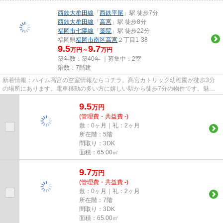
西鉄大牟田線
「
西鉄平尾
」駅 徒歩7分
西鉄大牟田線
「
高宮
」駅 徒歩8分
福岡市七隈線
「
薬院
」駅 徒歩22分
福岡県
福岡市南区
高宮
２丁目1-38
9.5
9.7
万円～
万円
築年数：築40年 ｜募集中：
2室
階数：7階建
新着情報：ハイム高宮の空室情報ならコチラ。高宮カトリック幼稚園が徒歩3分
の場所にあります。電車移動の多い方に嬉しい駅から徒歩7分の物件です。魅力
的で眺望良好な場所です。当社...
9.5
万
円
(管理費・共益費 -)
敷：0ヶ月｜礼：2ヶ月
所在階：5階
間取り：3DK
面積：65.00㎡
9.7
万
円
(管理費・共益費 -)
敷：0ヶ月｜礼：2ヶ月
所在階：7階
間取り：3DK
面積：65.00㎡