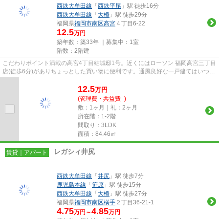
西鉄大牟田線
「
西鉄平尾
」駅 徒歩16分
西鉄大牟田線
「
大橋
」駅 徒歩29分
福岡県
福岡市南区
高宮
４丁目6-22
12.5
万円
築年数：築33年 ｜募集中：
1室
階数：2階建
こだわりポイント満載の高宮4丁目結城邸1号。近くにはローソン 福岡高宮三丁目
店(徒歩6分)がありちょっとした買い物に便利です。通風良好な一戸建てはいつで
も気持ちの良い空間です。...
12.5
万
円
(管理費・共益費 -)
敷：1ヶ月｜礼：2ヶ月
所在階：1-2階
間取り：3LDK
面積：84.46㎡
レガシィ井尻
賃貸｜アパート
西鉄大牟田線
「
井尻
」駅 徒歩7分
鹿児島本線
「
笹原
」駅 徒歩15分
西鉄大牟田線
「
大橋
」駅 徒歩27分
福岡県
福岡市南区
横手
２丁目36-21-1
4.75
4.85
万円～
万円