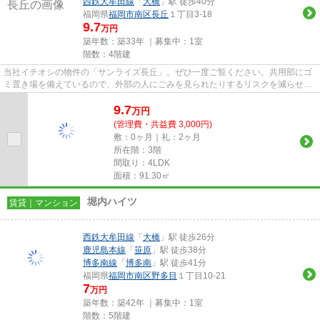
西鉄大牟田線
「
大橋
」駅 徒歩40分
福岡県
福岡市南区
長丘
１丁目3-18
9.7
万円
築年数：築33年 ｜募集中：
1室
階数：4階建
当社イチオシの物件の「サンライズ長丘」。ぜひ一度ご覧ください。共用部にゴ
ミ置き場を備えているので、外部の人にごみを見られたりするリスクを減らせま
す。タイルが張られているき...
9.7
万
円
(管理費・共益費 3,000円)
敷：0ヶ月｜礼：2ヶ月
所在階：3階
間取り：4LDK
面積：91.30㎡
堀内ハイツ
賃貸｜マンション
西鉄大牟田線
「
大橋
」駅 徒歩26分
鹿児島本線
「
笹原
」駅 徒歩38分
博多南線
「
博多南
」駅 徒歩41分
福岡県
福岡市南区
野多目
１丁目10-21
7
万円
築年数：築42年 ｜募集中：
1室
階数：5階建