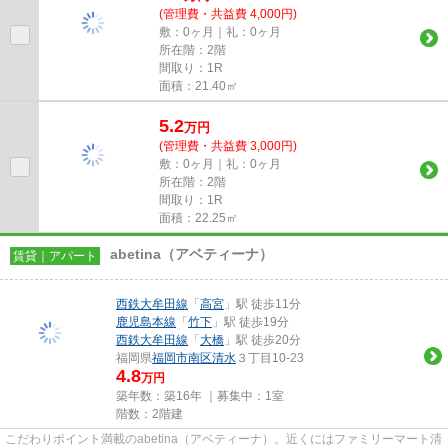
(管理費・共益費 4,000円)
敷：0ヶ月｜礼：0ヶ月
所在階：2階
間取り：1R
面積：21.40㎡
5.2
万
円
(管理費・共益費 3,000円)
敷：0ヶ月｜礼：0ヶ月
所在階：2階
間取り：1R
面積：22.25㎡
abetina（アベティーナ）
賃貸｜アパート
西鉄大牟田線
「
高宮
」駅 徒歩11分
鹿児島本線
「
竹下
」駅 徒歩19分
西鉄大牟田線
「
大橋
」駅 徒歩20分
福岡県
福岡市南区
清水
３丁目10-23
4.8
万円
築年数：築16年 ｜募集中：
1室
階数：2階建
こだわりポイント満載のabetina（アベティーナ）。近くにはファミリーマート清