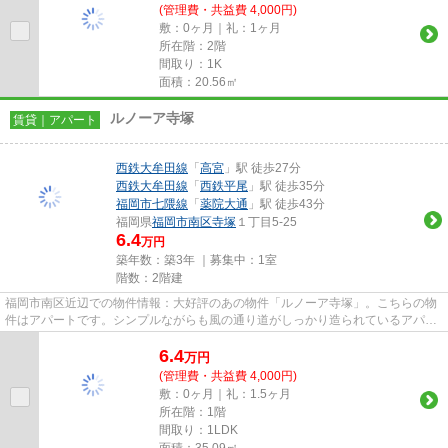
(管理費・共益費 4,000円)
敷：0ヶ月｜礼：1ヶ月
所在階：2階
間取り：1K
面積：20.56㎡
ルノーア寺塚
賃貸｜アパート
西鉄大牟田線
「
高宮
」駅 徒歩27分
西鉄大牟田線
「
西鉄平尾
」駅 徒歩35分
福岡市七隈線
「
薬院大通
」駅 徒歩43分
福岡県
福岡市南区
寺塚
１丁目5-25
6.4
万円
築年数：築3年 ｜募集中：
1室
階数：2階建
福岡市南区近辺での物件情報：大好評のあの物件「ルノーア寺塚」。こちらの物
件はアパートです。シンプルながらも風の通り道がしっかり造られているアパー
トです。まだまだ新しい築浅...
6.4
万
円
(管理費・共益費 4,000円)
敷：0ヶ月｜礼：1.5ヶ月
所在階：1階
間取り：1LDK
面積：35.09㎡