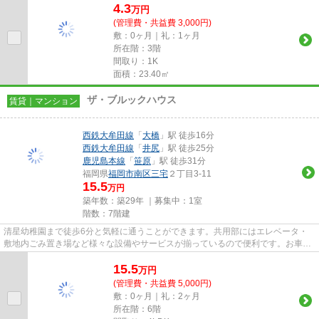
4.3
万
円
(管理費・共益費 3,000円)
敷：0ヶ月｜礼：1ヶ月
所在階：3階
間取り：1K
面積：23.40㎡
ザ・ブルックハウス
賃貸｜マンション
西鉄大牟田線
「
大橋
」駅 徒歩16分
西鉄大牟田線
「
井尻
」駅 徒歩25分
鹿児島本線
「
笹原
」駅 徒歩31分
福岡県
福岡市南区
三宅
２丁目3-11
15.5
万円
築年数：築29年 ｜募集中：
1室
階数：7階建
清星幼稚園まで徒歩6分と気軽に通うことができます。共用部にはエレベータ・
敷地内ごみ置き場など様々な設備やサービスが揃っているので便利です。お車を
お持ちの方にオススメの、自走...
15.5
万
円
(管理費・共益費 5,000円)
敷：0ヶ月｜礼：2ヶ月
所在階：6階