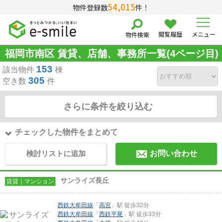
54,015
物件登録数
件！
閲覧履歴
メニュー
物件検索
福岡市南区 賃貸、店舗、事務所一覧(4ページ目)
153
該当物件
棟
305
空き数
件
さらに条件を絞り込む
チェックした物件をまとめて
検討リストに追加
お問い合わせ
サンライズ長丘
賃貸｜マンション
西鉄大牟田線
「
高宮
」駅 徒歩32分
西鉄大牟田線
「
西鉄平尾
」駅 徒歩33分