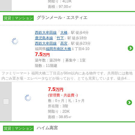
間取り：4LDK
面積：97.00㎡
グランメール・エスティエ
賃貸｜マンション
西鉄大牟田線
「
大橋
」駅 徒歩4分
鹿児島本線
「
竹下
」駅 徒歩18分
西鉄大牟田線
「
高宮
」駅 徒歩23分
福岡県
福岡市南区
大橋
１丁目4-10
7.5
万円
築年数：築28年 ｜募集中：
1室
階数：11階建
ファミリーマート 福岡大橋二丁目店が96m以内にある物件です。共用部には敷地
内ごみ置き場・エレベータなどが揃っており、とても充実しています。徒歩4分
に駅がある物件です。11階建て...
7.5
万
円
(管理費・共益費 -)
敷：0ヶ月｜礼：1ヶ月
所在階：3階
間取り：2DK
面積：38.85㎡
ハイム高宮
賃貸｜マンション