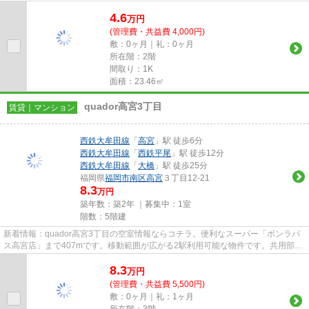
利用可能な物件です。福岡市...
4.6
万
円
(管理費・共益費 4,000円)
敷：0ヶ月｜礼：0ヶ月
所在階：2階
間取り：1K
面積：23.46㎡
quador高宮3丁目
賃貸｜マンション
西鉄大牟田線
「
高宮
」駅 徒歩6分
西鉄大牟田線
「
西鉄平尾
」駅 徒歩12分
西鉄大牟田線
「
大橋
」駅 徒歩25分
福岡県
福岡市南区
高宮
３丁目12-21
8.3
万円
築年数：築2年 ｜募集中：
1室
階数：5階建
新着情報：quador高宮3丁目の空室情報ならコチラ。便利なスーパー「ボンラパ
ス高宮店」まで407mです。移動範囲が広がる2駅利用可能な物件です。共用部に
は敷地内ごみ置き場・エレベー...
8.3
万
円
(管理費・共益費 5,500円)
敷：0ヶ月｜礼：1ヶ月
所在階：3階