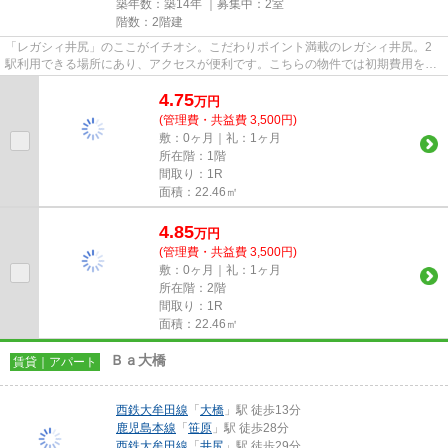
築年数：築14年 ｜募集中：
2室
階数：2階建
「レガシィ井尻」のここがイチオシ。こだわりポイント満載のレガシィ井尻。2
駅利用できる場所にあり、アクセスが便利です。こちらの物件では初期費用をカ
ードでお支払いいただけます。...
4.75
万
円
(管理費・共益費 3,500円)
敷：0ヶ月｜礼：1ヶ月
所在階：1階
間取り：1R
面積：22.46㎡
4.85
万
円
(管理費・共益費 3,500円)
敷：0ヶ月｜礼：1ヶ月
所在階：2階
間取り：1R
面積：22.46㎡
Ｂａ大橋
賃貸｜アパート
西鉄大牟田線
「
大橋
」駅 徒歩13分
鹿児島本線
「
笹原
」駅 徒歩28分
西鉄大牟田線
「
井尻
」駅 徒歩29分