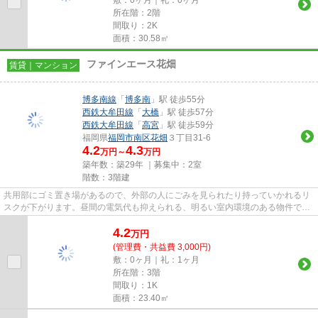
所在階：2階
間取り：2K
面積：30.58㎡
ファインエース花畑
賃貸｜マンション
博多南線
「
博多南
」駅 徒歩55分
西鉄大牟田線
「
大橋
」駅 徒歩57分
西鉄大牟田線
「
高宮
」駅 徒歩59分
福岡県
福岡市南区
花畑
３丁目31-6
4.2
4.3
万円～
万円
築年数：築29年 ｜募集中：
2室
階数：3階建
共用部にゴミ置き場があるので、外部の人にごみを見られたり持っていかれるリ
スクが下がります。昼間の電気代も抑えられる、明るい室内環境のある物件で
す。最上階の物件です。防犯対...
4.2
万
円
(管理費・共益費 3,000円)
敷：0ヶ月｜礼：1ヶ月
所在階：3階
間取り：1K
面積：23.40㎡