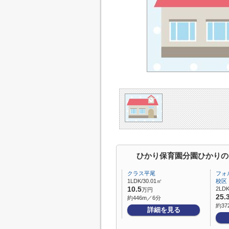
ひかり保育園分園ひかりの
クラス平尾
フォ
1LDK/30.01㎡
校区
10.5
2LDK
万円
25.
約446m／6分
約37
詳細を見る