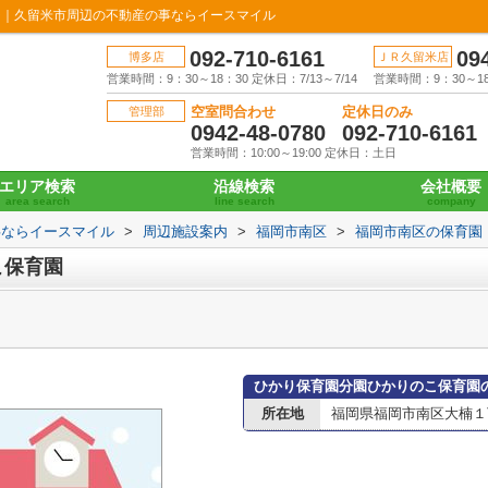
ジ｜久留米市周辺の不動産の事ならイースマイル
092-710-6161
09
博多店
ＪＲ久留米店
営業時間：9：30～18：30 定休日：7/13～7/14
営業時間：9：30～18：
空室問合わせ
定休日のみ
管理部
0942-48-0780
092-710-6161
営業時間：10:00～19:00 定休日：土日
エリア検索
沿線検索
会社概要
area search
line search
company
事ならイースマイル
>
周辺施設案内
>
福岡市南区
>
福岡市南区の保育園
こ保育園
ひかり保育園分園ひかりのこ保育園
所在地
福岡県福岡市南区大楠１