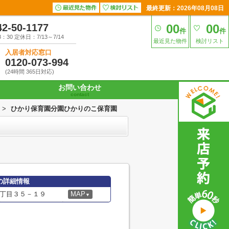
最終更新：2026年08月08日
42-50-1177
00
00
件
件
30 定休日：7/13～7/14
最近見た物件
検討リスト
入居者対応窓口
0120-073-994
(24時間 365日対応)
お問い合わせ
contact
>
ひかり保育園分園ひかりのこ保育園
の詳細情報
丁目３５－１９
MAP
▼