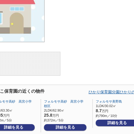
こ保育園の近くの物件
ひかり保育園分園ひかり
ルモサ高砂 高宮小学
フォルモサ高砂 高宮小学
フォルモサ美野島
校区
1LDK/30.02㎡
/63.30㎡
2LDK/62.90㎡
8.7
万円
35
25.8
万円
万円
約790m／10分
2m／5分
約372m／5分
詳細を見る
詳細を見る
詳細を見る