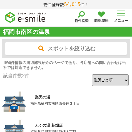
54,015
物件登録数
件！
閲覧履歴
メニュー
物件検索
福岡市南区の温泉
スポットを絞り込む
※物件情報の周辺施設紹介のページであり、各店舗への問い合わせは当
社では対応できません。
該当件数
2
件
楽天の湯
福岡県福岡市南区西長住３丁目
-
ふくの湯 花畑店
福岡県福岡市南区花畑３丁目