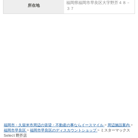
福岡県福岡市早良区大字野芥４８－
所在地
３７
福岡市・久留米市周辺の賃貸・不動産の事ならイースマイル
>
周辺施設案内
>
福岡市早良区
>
福岡市早良区のディスカウントショップ
>
ミスターマックス
Select 野芥店