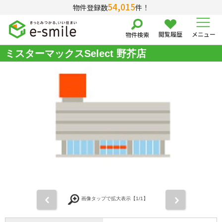
54,015
物件登録数
件！
閲覧履歴
メニュー
物件検索
ミスターマックスSelect 野芥店
前
次
画像タップで拡大表示【
1
/1】