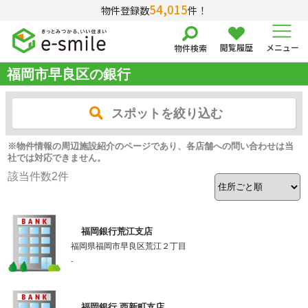
54,015
物件登録数
件！
閲覧履歴
メニュー
物件検索
福岡市早良区の銀行
スポットを絞り込む
※物件情報の周辺施設紹介のページであり、各店舗への問い合わせは当
社では対応できません。
該当件数
2
件
福岡銀行荒江支店
福岡県福岡市早良区荒江２丁目
-
福岡銀行 西新町支店