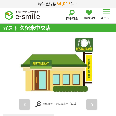
54,015
物件登録数
件！
閲覧履歴
メニュー
物件検索
ガスト 久留米中央店
前
次
画像タップで拡大表示【
1
/1】