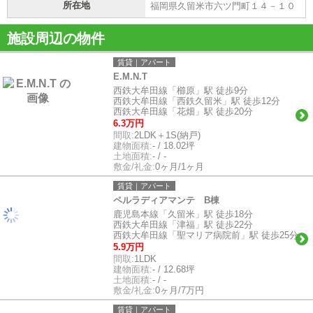
所在地
福岡県久留米市六ツ門町１４－１０
施設周辺の物件
賃貸｜アパート
E.M.N.T
西鉄大牟田線「櫛原」駅 徒歩9分
西鉄大牟田線「西鉄久留米」駅 徒歩12分
西鉄大牟田線「花畑」駅 徒歩20分
6.3万円
間取:
2LDK＋1S(納戸)
建物面積:
- / 18.02坪
土地面積:
- / -
敷金/礼金:
0ヶ月/1ヶ月
賃貸｜アパート
ペルラディアマンテ B棟
鹿児島本線「久留米」駅 徒歩18分
西鉄大牟田線「津福」駅 徒歩22分
西鉄大牟田線「聖マリア病院前」駅 徒歩25分
5.9万円
間取:
1LDK
建物面積:
- / 12.68坪
土地面積:
- / -
敷金/礼金:
0ヶ月/7万円
賃貸｜アパート