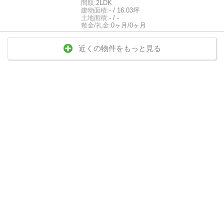
間取:
2LDK
建物面積:
- / 16.03坪
土地面積:
- / -
敷金/礼金:
0ヶ月/0ヶ月
近くの物件をもっと見る