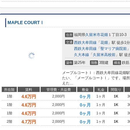
MAPLE COURTⅠ
福岡県
久留米市
花畑
１丁目10-3
住所
交通
西鉄大牟田線
「
花畑
」駅 徒歩1分
西鉄大牟田線
「
聖マリア病院前
」
久大本線
「
久留米高校前
」駅 徒
築25年
3階建
鉄筋
築年
階数
構造
メープルコートⅠ：西鉄大牟田線花畑駅
たい、「メープルコートⅠ」です。場所
えた...
所在階
賃料
管理費・共益費
敷金
礼金
間取り
4.6
万円
0ヶ月
1階
2,000円
1ヶ月
1K
3
4.6
万円
0ヶ月
1階
2,000円
1ヶ月
1K
3
4.6
万円
0ヶ月
1階
2,000円
1ヶ月
1K
3
4.7
万円
0ヶ月
2階
2,000円
1ヶ月
1K
3