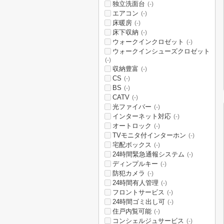
独立洗面台
(-)
エアコン
(-)
床暖房
(-)
床下収納
(-)
ウォークインクロゼット
(-)
ウォークインシューズクロゼット
(-)
収納豊富
(-)
CS
(-)
BS
(-)
CATV
(-)
光ファイバー
(-)
インターネット対応
(-)
オートロック
(-)
TVモニタ付インターホン
(-)
宅配ボックス
(-)
24時間緊急通報システム
(-)
ディンプルキー
(-)
防犯カメラ
(-)
24時間有人管理
(-)
フロントサービス
(-)
24時間ゴミ出し可
(-)
住戸内覧可能
(-)
コンシェルジュサービス
(-)