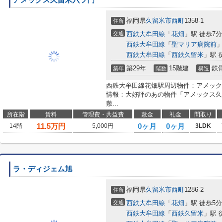
アメックス久留米六ツ門
福岡県
久留米市
西町
1358-1
住所
交通
西鉄大牟田線
「
花畑
」駅 徒歩7分
西鉄大牟田線
「
聖マリア病院前
」
西鉄大牟田線
「
西鉄久留米
」駅 
築29年
15階建
鉄
築年
階数
構造
西鉄大牟田線花畑駅周辺物件：アメック
情報：大好評のあの物件「アメックス久
敷...
所在階
賃料
管理費・共益費
敷金
礼金
間取り
11.5
万円
0ヶ月
0ヶ月
14階
5,000円
3LDK
ラ・ディジェム旭
福岡県
久留米市
西町
1286-2
住所
交通
西鉄大牟田線
「
花畑
」駅 徒歩5分
西鉄大牟田線
「
西鉄久留米
」駅 