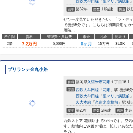
西鉄大牟田線
「
聖マリア病院前
」
築32年
11階建
鉄
築年
階数
構造
ぜひ一度見ていただきたい、「ラ・ディ
で徒歩5分です。こちらは初期費用をカ
層階...
所在階
賃料
管理費・共益費
敷金
礼金
間取り
7.2
万円
0ヶ月
2階
5,000円
15万円
3LDK
ブリランテ金丸小路
福岡県
久留米市
花畑
１丁目16-1
住所
交通
西鉄大牟田線
「
花畑
」駅 徒歩6分
西鉄大牟田線
「
聖マリア病院前
」
久大本線
「
久留米高校前
」駅 徒
築23年
2階建
木造
築年
階数
構造
西鉄ストア 花畑店まで376mです。空
す。敷地内ごみ置き場は、忙しいあなた
をカ...