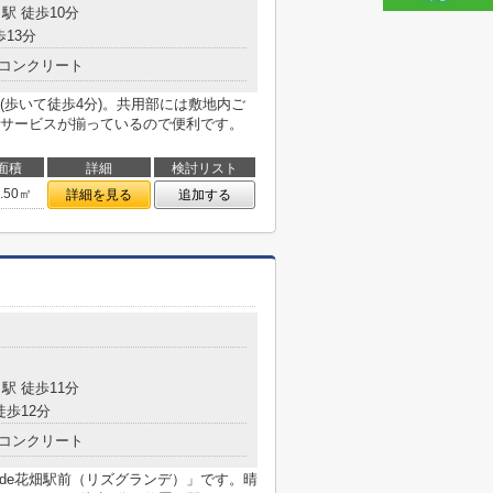
駅 徒歩10分
歩13分
コンクリート
(歩いて徒歩4分)。共用部には敷地内ご
サービスが揃っているので便利です。
面積
詳細
検討リスト
4.50㎡
詳細を見る
追加する
駅 徒歩11分
徒歩12分
コンクリート
ande花畑駅前（リズグランデ）」です。晴