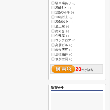
駐車場あり
(-)
2階以上
(-)
1階の物件
(-)
10階以上
(-)
20階以上
(-)
最上階
(-)
南向き
(-)
角部屋
(-)
ワンフロア
(-)
高層ビル
(-)
飲食店可
(-)
居抜物件
(-)
個別空調
(-)
20
件が該当
新着物件