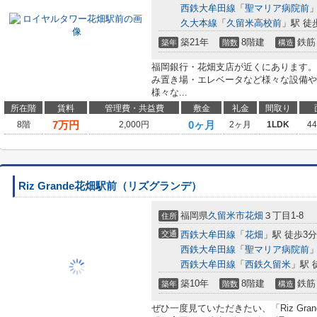
西鉄大牟田線
「
聖マリア病院前
」
久大本線
「
久留米高校前
」駅 徒
築21年
8階建
鉄筋
築年
階数
構造
福岡銀行・花畑支店が近くにあります。
み置き場・エレベータなど様々な設備や
様々な...
所在階
賃料
管理費・共益費
敷金
礼金
間取り
7
万円
0ヶ月
8階
2,000円
2ヶ月
1LDK
4
Riz Grande花畑駅前（リズグランデ）
福岡県
久留米市
花畑
３丁目1-8
住所
交通
西鉄大牟田線
「
花畑
」駅 徒歩3分
西鉄大牟田線
「
聖マリア病院前
」
西鉄大牟田線
「
西鉄久留米
」駅 
築10年
8階建
鉄筋
築年
階数
構造
ぜひ一度見ていただきたい、「Riz Gr