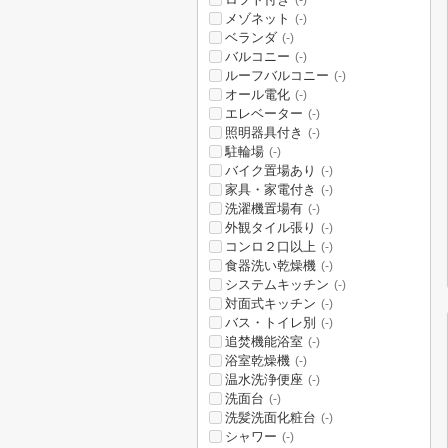
(-)
メゾネット
(-)
ベランダ
(-)
バルコニー
(-)
ルーフバルコニー
(-)
オール電化
(-)
エレベーター
(-)
照明器具付き
(-)
駐輪場
(-)
バイク置場あり
(-)
家具・家電付き
(-)
洗濯機置場有
(-)
外観タイル張り
(-)
コンロ２口以上
(-)
食器洗い乾燥機
(-)
システムキッチン
(-)
対面式キッチン
(-)
バス・トイレ別
(-)
追焚機能浴室
(-)
浴室乾燥機
(-)
温水洗浄便座
(-)
洗面台
(-)
洗髪洗面化粧台
(-)
シャワー
(-)