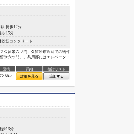
駅 徒歩12分
徒歩15分
骨鉄筋コンクリート
ス久留米六ツ門。久留米市近辺での物件
留米六ツ門」。共用部にはエレベータ・
面積
詳細
検討リスト
72.68㎡
詳細を見る
追加する
徒歩13分