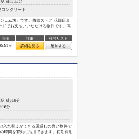
駅 徒歩12分
筋コンクリート
ジェム旭」です。西鉄ストア 花畑店ま
ードでお支払いいただける物件です。高
面積
詳細
検討リスト
65.51㎡
詳細を見る
追加する
駅 徒歩9分
歩16分
気の入れ替えができる風通しの良い物件で
の時間を有効に活用できます。初期費用