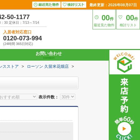
最終更新：2026年08月07日
42-50-1177
00
00
件
件
30 定休日：7/13～7/14
最近見た物件
検討リスト
入居者対応窓口
0120-073-994
(24時間 365日対応)
お問い合わせ
contact
ンスストア
>
ローソン 久留米花畑店
>
表示件数：