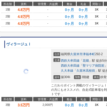
所在階
賃料
管理費・共益費
敷金
礼金
間取り
4.8
万円
0ヶ月
0ヶ月
1階
-
1K
4.9
万円
0ヶ月
0ヶ月
2階
-
1K
4.9
万円
0ヶ月
0ヶ月
2階
-
1K
ヴィラージュⅠ
福岡県
久留米市
津福本町
292-2
住所
交通
西鉄大牟田線
「
花畑
」駅 徒歩5分
西鉄大牟田線
「
聖マリア病院前
」
久大本線
「
久留米高校前
」駅 徒
築30年
3階建
鉄骨
築年
階数
構造
こだわりポイント満載のヴィラージュⅠ
の方にもオススメの、自走式駐車場を利
トです...
所在階
賃料
管理費・共益費
敷金
礼金
間取り
3.5
万円
0ヶ月
0ヶ月
3階
2,000円
1K