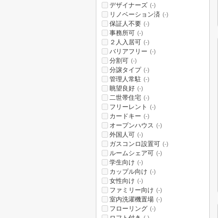
デザイナーズ
(-)
リノベーション済
(-)
保証人不要
(-)
事務所可
(-)
２人入居可
(-)
バリアフリー
(-)
分割可
(-)
分譲タイプ
(-)
管理人常駐
(-)
眺望良好
(-)
二世帯住宅
(-)
フリーレント
(-)
カードキー
(-)
オープンハウス
(-)
外国人可
(-)
ガスコンロ設置可
(-)
ルームシェア可
(-)
学生向け
(-)
カップル向け
(-)
女性向け
(-)
ファミリー向け
(-)
室内洗濯機置場
(-)
フローリング
(-)
ロフト付き