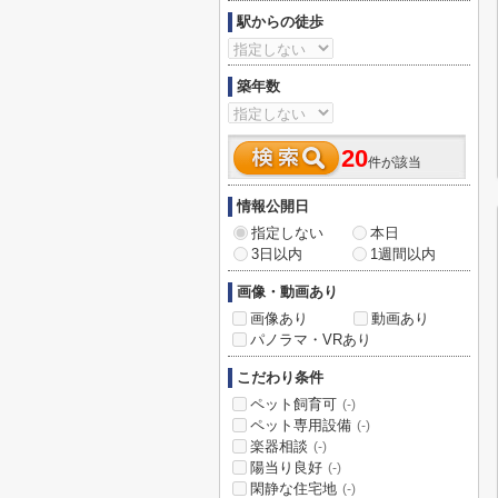
駅からの徒歩
築年数
20
件が該当
情報公開日
指定しない
本日
3日以内
1週間以内
画像・動画あり
画像あり
動画あり
パノラマ・VRあり
こだわり条件
ペット飼育可
(-)
ペット専用設備
(-)
楽器相談
(-)
陽当り良好
(-)
閑静な住宅地
(-)