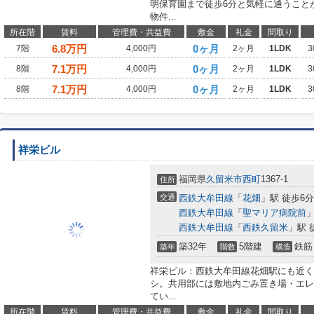
明保育園まで徒歩6分と気軽に通うこと
物件...
所在階
賃料
管理費・共益費
敷金
礼金
間取り
6.8
万円
0ヶ月
7階
4,000円
2ヶ月
1LDK
3
7.1
万円
0ヶ月
8階
4,000円
2ヶ月
1LDK
3
7.1
万円
0ヶ月
8階
4,000円
2ヶ月
1LDK
3
祥栄ビル
福岡県
久留米市
西町
1367-1
住所
交通
西鉄大牟田線
「
花畑
」駅 徒歩6分
西鉄大牟田線
「
聖マリア病院前
」
西鉄大牟田線
「
西鉄久留米
」駅 
築32年
5階建
鉄筋
築年
階数
構造
祥栄ビル：西鉄大牟田線花畑駅にも近く
シ。共用部には敷地内ごみ置き場・エレ
てい...
所在階
賃料
管理費・共益費
敷金
礼金
間取り