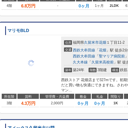
6.8
万円
0ヶ月
4階
-
1ヶ月
2LDK
6
マリモBLD
福岡県
久留米市
花畑
１丁目11-2
住所
交通
西鉄大牟田線
「
花畑
」駅 徒歩2分
西鉄大牟田線
「
聖マリア病院前
」
久大本線
「
久留米高校前
」駅 徒
築24年
3階建
鉄筋
築年
階数
構造
西鉄ストア 花畑店まで327mです。初
だと買い物も快適にできますね。さわや
マン...
所在階
賃料
管理費・共益費
敷金
礼金
間取り
4.3
万円
0ヶ月
0ヶ月
3階
2,000円
1K