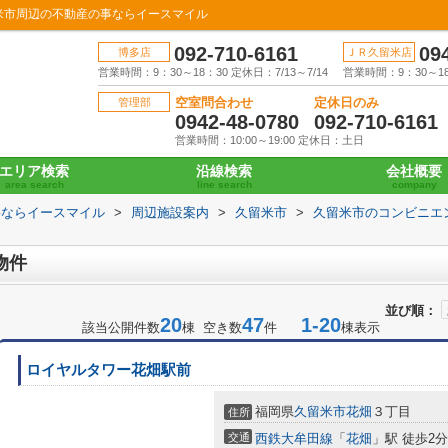
米市周辺の不動産の事ならイースマイル
092-710-6161
09
博多店
ＪＲ久留米店
営業時間：9：30～18：30 定休日：7/13～7/14
営業時間：9：30～18：
空室問合わせ
定休日のみ
管理部
0942-48-0780
092-710-6161
営業時間：10:00～19:00 定休日：土日
エリア検索
沿線検索
会社概要
area search
line search
company
事ならイースマイル
>
周辺施設案内
>
久留米市
>
久留米市のコンビニエ
物件
並び順：
20
47
1-20
該当公開件数
棟 空き数
件
棟表示
ロイヤルタワー花畑駅前
福岡県
久留米市
花畑
３丁目
住所
交通
西鉄大牟田線
「
花畑
」駅 徒歩2分