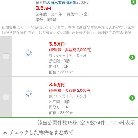
福岡県
久留米市
東櫛原町
2633-1
3.5
万円
築年数：築29年 ｜募集中：
2室
階数：6階建
初期費用はカードで決済いただけます。室内に新鮮な空気を取り入れやすい風通
しが良好な物件です。お客様からのお問い合わせの多い、敷地内ごみ置き場があ
ります。2駅利用可能なので、...
3.5
万
円
(管理費・共益費 2,000円)
敷：0ヶ月｜礼：0ヶ月
所在階：3階
間取り：1R
面積：28.00㎡
3.5
万
円
(管理費・共益費 2,000円)
敷：0ヶ月｜礼：0ヶ月
所在階：6階
間取り：1R
面積：28.00㎡
該当公開件数
15
棟 空き数
34
件
1-15
棟表示
チェックした物件をまとめて