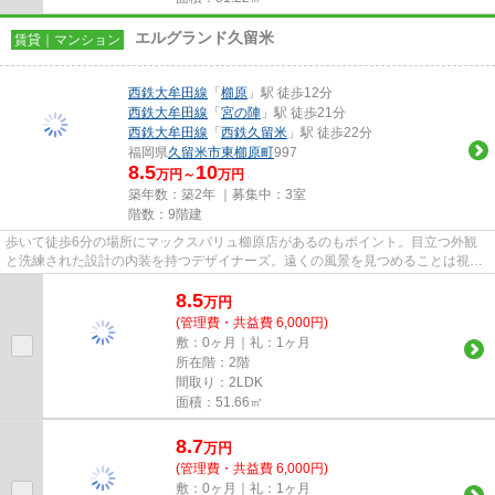
エルグランド久留米
賃貸｜マンション
西鉄大牟田線
「
櫛原
」駅 徒歩12分
西鉄大牟田線
「
宮の陣
」駅 徒歩21分
西鉄大牟田線
「
西鉄久留米
」駅 徒歩22分
福岡県
久留米市
東櫛原町
997
8.5
10
万円～
万円
築年数：築2年 ｜募集中：
3室
階数：9階建
歩いて徒歩6分の場所にマックスバリュ櫛原店があるのもポイント。目立つ外観
と洗練された設計の内装を持つデザイナーズ。遠くの風景を見つめることは視力
回復にも繋がりますので健康的...
8.5
万
円
(管理費・共益費 6,000円)
敷：0ヶ月｜礼：1ヶ月
所在階：2階
間取り：2LDK
面積：51.66㎡
8.7
万
円
(管理費・共益費 6,000円)
敷：0ヶ月｜礼：1ヶ月