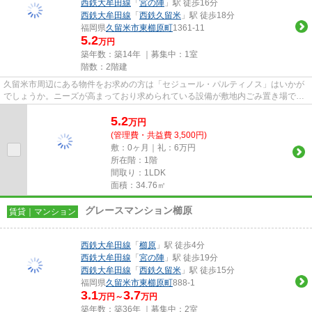
西鉄大牟田線
「
宮の陣
」駅 徒歩16分
西鉄大牟田線
「
西鉄久留米
」駅 徒歩18分
福岡県
久留米市
東櫛原町
1361-11
5.2
万円
築年数：築14年 ｜募集中：
1室
階数：2階建
久留米市周辺にある物件をお求めの方は「セジュール・パルティノス」はいかが
でしょうか。ニーズが高まっており求められている設備が敷地内ごみ置き場で
す。こちらの物件はアパートで...
5.2
万
円
(管理費・共益費 3,500円)
敷：0ヶ月｜礼：6万円
所在階：1階
間取り：1LDK
面積：34.76㎡
グレースマンション櫛原
賃貸｜マンション
西鉄大牟田線
「
櫛原
」駅 徒歩4分
西鉄大牟田線
「
宮の陣
」駅 徒歩19分
西鉄大牟田線
「
西鉄久留米
」駅 徒歩15分
福岡県
久留米市
東櫛原町
888-1
3.1
3.7
万円～
万円
築年数：築36年 ｜募集中：
2室