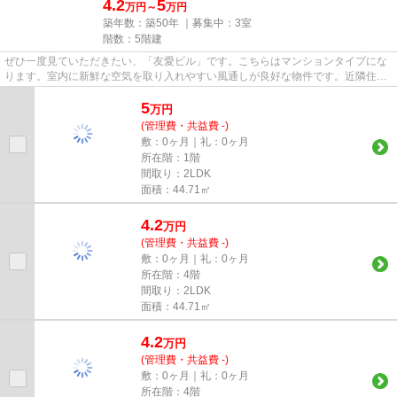
4.2
5
万円～
万円
築年数：築50年 ｜募集中：
3室
階数：5階建
ぜひ一度見ていただきたい、「友愛ビル」です。こちらはマンションタイプにな
ります。室内に新鮮な空気を取り入れやすい風通しが良好な物件です。近隣住民
にとっても快適になる敷地内...
5
万
円
(管理費・共益費 -)
敷：0ヶ月｜礼：0ヶ月
所在階：1階
間取り：2LDK
面積：44.71㎡
4.2
万
円
(管理費・共益費 -)
敷：0ヶ月｜礼：0ヶ月
所在階：4階
間取り：2LDK
面積：44.71㎡
4.2
万
円
(管理費・共益費 -)
敷：0ヶ月｜礼：0ヶ月
所在階：4階