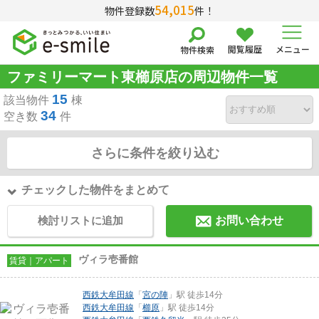
54,015
物件登録数
件！
閲覧履歴
メニュー
物件検索
ファミリーマート東櫛原店の周辺物件一覧
15
該当物件
棟
34
空き数
件
さらに条件を絞り込む
チェックした物件をまとめて
検討リストに追加
お問い合わせ
ヴィラ壱番館
賃貸｜アパート
西鉄大牟田線
「
宮の陣
」駅 徒歩14分
西鉄大牟田線
「
櫛原
」駅 徒歩14分