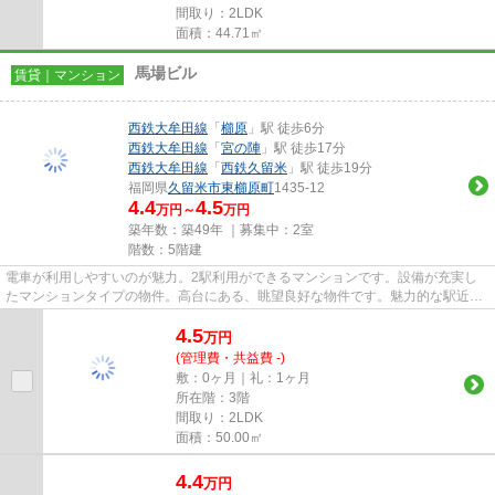
間取り：2LDK
面積：44.71㎡
馬場ビル
賃貸｜マンション
西鉄大牟田線
「
櫛原
」駅 徒歩6分
西鉄大牟田線
「
宮の陣
」駅 徒歩17分
西鉄大牟田線
「
西鉄久留米
」駅 徒歩19分
福岡県
久留米市
東櫛原町
1435-12
4.4
4.5
万円～
万円
築年数：築49年 ｜募集中：
2室
階数：5階建
電車が利用しやすいのが魅力。2駅利用ができるマンションです。設備が充実し
たマンションタイプの物件。高台にある、眺望良好な物件です。魅力的な駅近の
物件となっており、駅まで徒歩...
4.5
万
円
(管理費・共益費 -)
敷：0ヶ月｜礼：1ヶ月
所在階：3階
間取り：2LDK
面積：50.00㎡
4.4
万
円