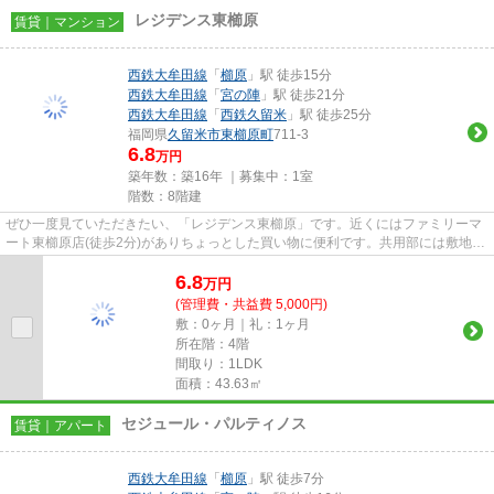
レジデンス東櫛原
賃貸｜マンション
西鉄大牟田線
「
櫛原
」駅 徒歩15分
西鉄大牟田線
「
宮の陣
」駅 徒歩21分
西鉄大牟田線
「
西鉄久留米
」駅 徒歩25分
福岡県
久留米市
東櫛原町
711-3
6.8
万円
築年数：築16年 ｜募集中：
1室
階数：8階建
ぜひ一度見ていただきたい、「レジデンス東櫛原」です。近くにはファミリーマ
ート東櫛原店(徒歩2分)がありちょっとした買い物に便利です。共用部には敷地内
ごみ置き場・エレベータなど...
6.8
万
円
(管理費・共益費 5,000円)
敷：0ヶ月｜礼：1ヶ月
所在階：4階
間取り：1LDK
面積：43.63㎡
セジュール・パルティノス
賃貸｜アパート
西鉄大牟田線
「
櫛原
」駅 徒歩7分