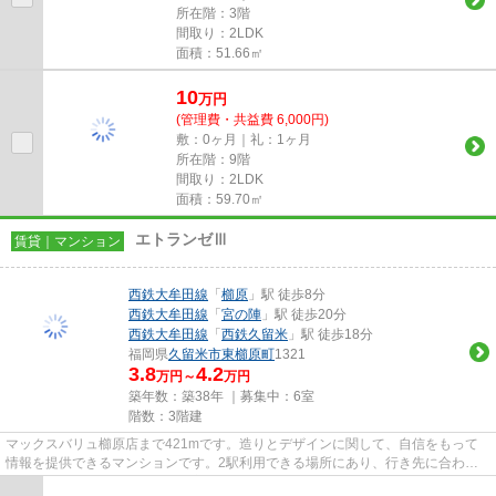
所在階：3階
間取り：2LDK
面積：51.66㎡
10
万
円
(管理費・共益費 6,000円)
敷：0ヶ月｜礼：1ヶ月
所在階：9階
間取り：2LDK
面積：59.70㎡
エトランゼⅢ
賃貸｜マンション
西鉄大牟田線
「
櫛原
」駅 徒歩8分
西鉄大牟田線
「
宮の陣
」駅 徒歩20分
西鉄大牟田線
「
西鉄久留米
」駅 徒歩18分
福岡県
久留米市
東櫛原町
1321
3.8
4.2
万円～
万円
築年数：築38年 ｜募集中：
6室
階数：3階建
マックスバリュ櫛原店まで421mです。造りとデザインに関して、自信をもって
情報を提供できるマンションです。2駅利用できる場所にあり、行き先に合わせ
て使い分けができます。多くの方...