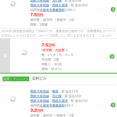
西鉄大牟田線
「
宮の陣
」駅 徒歩20分
西鉄大牟田線
「
西鉄久留米
」駅 徒歩18分
福岡県
久留米市
東櫛原町
1330-1
7.5
万円
築年数：築20年 ｜募集中：
1室
階数：2階建
JCHO久留米総合病院まで386mです。通風良好な物件です。初期費用をカードで
お支払いいただけるので、カードで決済したい方にもおすすめです。こちらの物
件はアパートです。当物件以外...
7.5
万
円
(管理費・共益費 -)
敷：0ヶ月｜礼：0ヶ月
所在階：2階
間取り：3LDK
面積：85.67㎡
石村ビル
賃貸｜マンション
西鉄大牟田線
「
櫛原
」駅 徒歩13分
西鉄大牟田線
「
宮の陣
」駅 徒歩18分
西鉄大牟田線
「
西鉄久留米
」駅 徒歩23分
福岡県
久留米市
東櫛原町
694-3
3.2
万円
築年数：築40年 ｜募集中：
7室