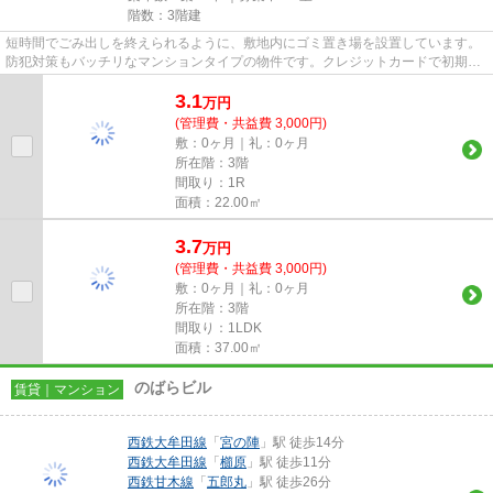
階数：3階建
短時間でごみ出しを終えられるように、敷地内にゴミ置き場を設置しています。
防犯対策もバッチリなマンションタイプの物件です。クレジットカードで初期費
用をお支払いいただける物件...
3.1
万
円
(管理費・共益費 3,000円)
敷：0ヶ月｜礼：0ヶ月
所在階：3階
間取り：1R
面積：22.00㎡
3.7
万
円
(管理費・共益費 3,000円)
敷：0ヶ月｜礼：0ヶ月
所在階：3階
間取り：1LDK
面積：37.00㎡
のばらビル
賃貸｜マンション
西鉄大牟田線
「
宮の陣
」駅 徒歩14分
西鉄大牟田線
「
櫛原
」駅 徒歩11分
西鉄甘木線
「
五郎丸
」駅 徒歩26分