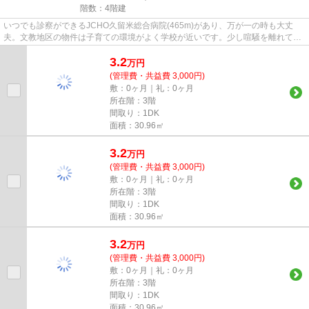
階数：4階建
いつでも診察ができるJCHO久留米総合病院(465m)があり、万が一の時も大丈
夫。文教地区の物件は子育ての環境がよく学校が近いです。少し喧騒を離れて駅
まで徒歩13分という駅近な物件は...
3.2
万
円
(管理費・共益費 3,000円)
敷：0ヶ月｜礼：0ヶ月
所在階：3階
間取り：1DK
面積：30.96㎡
3.2
万
円
(管理費・共益費 3,000円)
敷：0ヶ月｜礼：0ヶ月
所在階：3階
間取り：1DK
面積：30.96㎡
3.2
万
円
(管理費・共益費 3,000円)
敷：0ヶ月｜礼：0ヶ月
所在階：3階
間取り：1DK
面積：30.96㎡