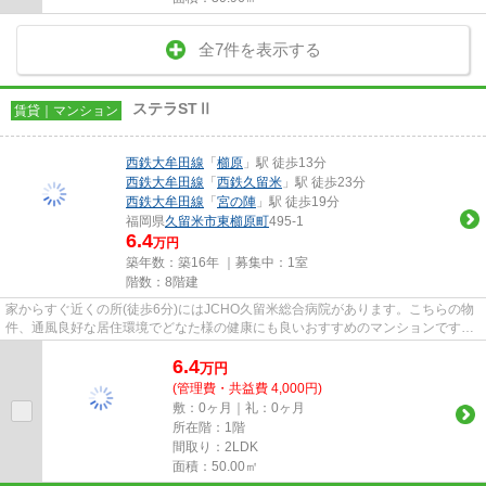
全7件を表示する
ステラSTⅡ
賃貸｜マンション
西鉄大牟田線
「
櫛原
」駅 徒歩13分
西鉄大牟田線
「
西鉄久留米
」駅 徒歩23分
西鉄大牟田線
「
宮の陣
」駅 徒歩19分
福岡県
久留米市
東櫛原町
495-1
6.4
万円
築年数：築16年 ｜募集中：
1室
階数：8階建
家からすぐ近くの所(徒歩6分)にはJCHO久留米総合病院があります。こちらの物
件、通風良好な居住環境でどなた様の健康にも良いおすすめのマンションです。
2駅利用できる場所にあり、ア...
6.4
万
円
(管理費・共益費 4,000円)
敷：0ヶ月｜礼：0ヶ月
所在階：1階
間取り：2LDK
面積：50.00㎡