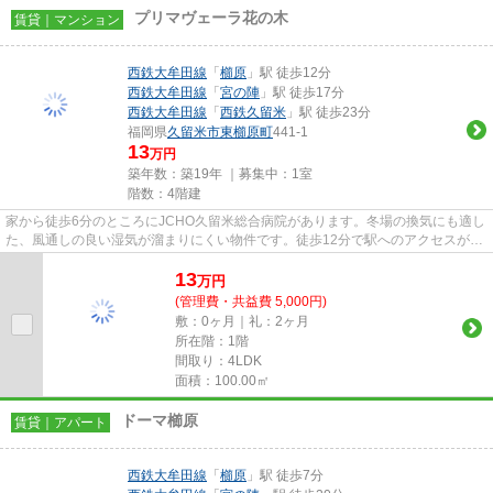
プリマヴェーラ花の木
賃貸｜マンション
西鉄大牟田線
「
櫛原
」駅 徒歩12分
西鉄大牟田線
「
宮の陣
」駅 徒歩17分
西鉄大牟田線
「
西鉄久留米
」駅 徒歩23分
福岡県
久留米市
東櫛原町
441-1
13
万円
築年数：築19年 ｜募集中：
1室
階数：4階建
家から徒歩6分のところにJCHO久留米総合病院があります。冬場の換気にも適し
た、風通しの良い湿気が溜まりにくい物件です。徒歩12分で駅へのアクセスが可
能な物件です。景色を眺めるこ...
13
万
円
(管理費・共益費 5,000円)
敷：0ヶ月｜礼：2ヶ月
所在階：1階
間取り：4LDK
面積：100.00㎡
ドーマ櫛原
賃貸｜アパート
西鉄大牟田線
「
櫛原
」駅 徒歩7分