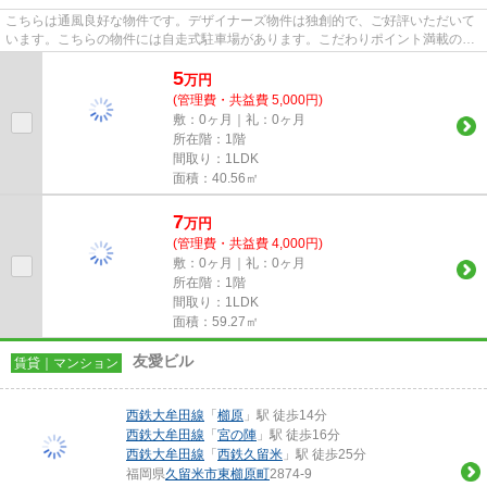
こちらは通風良好な物件です。デザイナーズ物件は独創的で、ご好評いただいて
います。こちらの物件には自走式駐車場があります。こだわりポイント満載のラ
ビーナ櫛原。久留米市エリア...
5
万
円
(管理費・共益費 5,000円)
敷：0ヶ月｜礼：0ヶ月
所在階：1階
間取り：1LDK
面積：40.56㎡
7
万
円
(管理費・共益費 4,000円)
敷：0ヶ月｜礼：0ヶ月
所在階：1階
間取り：1LDK
面積：59.27㎡
友愛ビル
賃貸｜マンション
西鉄大牟田線
「
櫛原
」駅 徒歩14分
西鉄大牟田線
「
宮の陣
」駅 徒歩16分
西鉄大牟田線
「
西鉄久留米
」駅 徒歩25分
福岡県
久留米市
東櫛原町
2874-9