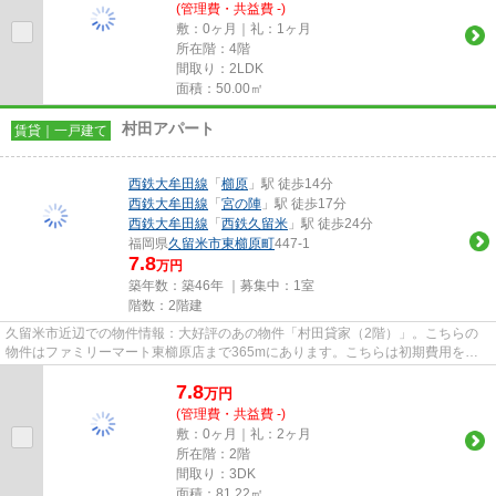
(管理費・共益費 -)
敷：0ヶ月｜礼：1ヶ月
所在階：4階
間取り：2LDK
面積：50.00㎡
村田アパート
賃貸｜一戸建て
西鉄大牟田線
「
櫛原
」駅 徒歩14分
西鉄大牟田線
「
宮の陣
」駅 徒歩17分
西鉄大牟田線
「
西鉄久留米
」駅 徒歩24分
福岡県
久留米市
東櫛原町
447-1
7.8
万円
築年数：築46年 ｜募集中：
1室
階数：2階建
久留米市近辺での物件情報：大好評のあの物件「村田貸家（2階）」。こちらの
物件はファミリーマート東櫛原店まで365mにあります。こちらは初期費用をカ
ードでお支払いいただける物件な...
7.8
万
円
(管理費・共益費 -)
敷：0ヶ月｜礼：2ヶ月
所在階：2階
間取り：3DK
面積：81.22㎡