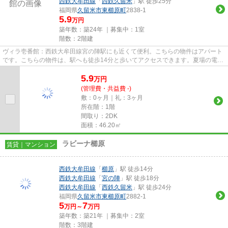
西鉄大牟田線
「
西鉄久留米
」駅 徒歩25分
福岡県
久留米市
東櫛原町
2838-1
5.9
万円
築年数：築24年 ｜募集中：
1室
階数：2階建
ヴィラ壱番館：西鉄大牟田線宮の陣駅にも近くて便利。こちらの物件はアパート
です。こちらの物件は、駅へも徒歩14分と歩いてアクセスできます。夏場の電気
代も安く抑えられる通風良好...
5.9
万
円
(管理費・共益費 -)
敷：0ヶ月｜礼：3ヶ月
所在階：1階
間取り：2DK
面積：46.20㎡
ラビーナ櫛原
賃貸｜マンション
西鉄大牟田線
「
櫛原
」駅 徒歩14分
西鉄大牟田線
「
宮の陣
」駅 徒歩18分
西鉄大牟田線
「
西鉄久留米
」駅 徒歩24分
福岡県
久留米市
東櫛原町
2882-1
5
7
万円～
万円
築年数：築21年 ｜募集中：
2室
階数：3階建