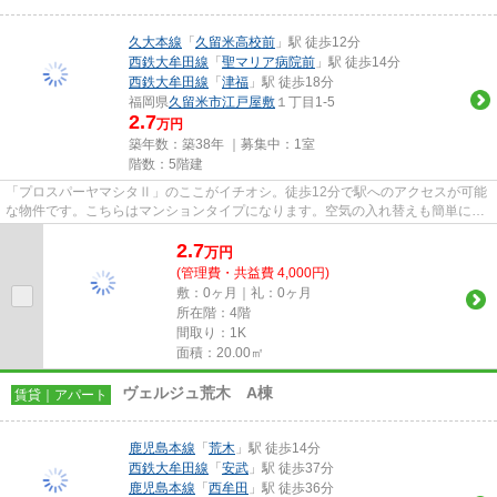
久大本線
「
久留米高校前
」駅 徒歩12分
西鉄大牟田線
「
聖マリア病院前
」駅 徒歩14分
西鉄大牟田線
「
津福
」駅 徒歩18分
福岡県
久留米市
江戸屋敷
１丁目1-5
2.7
万円
築年数：築38年 ｜募集中：
1室
階数：5階建
「プロスパーヤマシタⅡ」のここがイチオシ。徒歩12分で駅へのアクセスが可能
な物件です。こちらはマンションタイプになります。空気の入れ替えも簡単にお
こなえる通風良好の物件です。...
2.7
万
円
(管理費・共益費 4,000円)
敷：0ヶ月｜礼：0ヶ月
所在階：4階
間取り：1K
面積：20.00㎡
ヴェルジュ荒木 A棟
賃貸｜アパート
鹿児島本線
「
荒木
」駅 徒歩14分
西鉄大牟田線
「
安武
」駅 徒歩37分
鹿児島本線
「
西牟田
」駅 徒歩36分