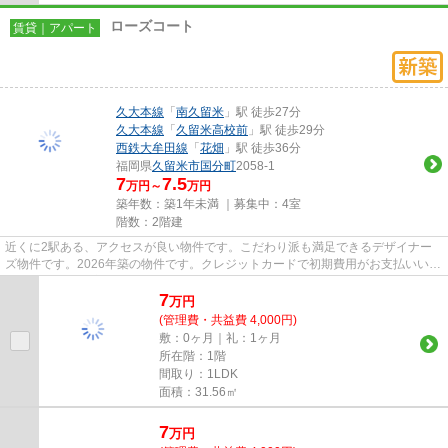
ローズコート
賃貸｜アパート
久大本線
「
南久留米
」駅 徒歩27分
久大本線
「
久留米高校前
」駅 徒歩29分
西鉄大牟田線
「
花畑
」駅 徒歩36分
福岡県
久留米市
国分町
2058-1
7
7.5
万円～
万円
築年数：築1年未満 ｜募集中：
4室
階数：2階建
近くに2駅ある、アクセスが良い物件です。こだわり派も満足できるデザイナー
ズ物件です。2026年築の物件です。クレジットカードで初期費用がお支払いいた
だけるので、決済の手間が軽減...
7
万
円
(管理費・共益費 4,000円)
敷：0ヶ月｜礼：1ヶ月
所在階：1階
間取り：1LDK
面積：31.56㎡
7
万
円