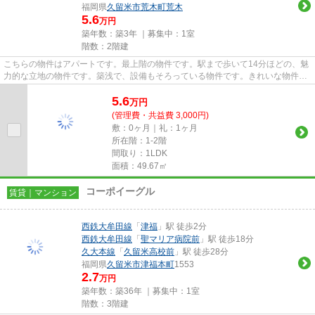
福岡県
久留米市
荒木町荒木
5.6
万円
築年数：築3年 ｜募集中：
1室
階数：2階建
こちらの物件はアパートです。最上階の物件です。駅まで歩いて14分ほどの、魅
力的な立地の物件です。築浅で、設備もそろっている物件です。きれいな物件で
気持ちもフレッシュ。できる...
5.6
万
円
(管理費・共益費 3,000円)
敷：0ヶ月｜礼：1ヶ月
所在階：1-2階
間取り：1LDK
面積：49.67㎡
コーポイーグル
賃貸｜マンション
西鉄大牟田線
「
津福
」駅 徒歩2分
西鉄大牟田線
「
聖マリア病院前
」駅 徒歩18分
久大本線
「
久留米高校前
」駅 徒歩28分
福岡県
久留米市
津福本町
1553
2.7
万円
築年数：築36年 ｜募集中：
1室
階数：3階建