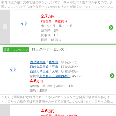
教育環境の整う文教地区のマンションです。共用部にゴミ置き場があるので、外
部の人にごみを見られたり持っていかれるリスクが低くなります。マンションは
通風良好な空間です。こちら...
2.7
万
円
(管理費・共益費 -)
敷：0ヶ月｜礼：0ヶ月
所在階：2階
間取り：1R
面積：18.07㎡
ロックベアーヒルズⅠ
賃貸｜マンション
鹿児島本線
「
西牟田
」駅 徒歩17分
西鉄大牟田線
「
三潴
」駅 徒歩34分
西鉄大牟田線
「
犬塚
」駅 徒歩43分
福岡県
久留米市
三潴町西牟田
6453-29
4.6
万円
築年数：築23年 ｜募集中：
1室
階数：2階建
こちらは通風良好な物件です。こちらのマンションには自走式駐車場がありま
す。こちらの物件では初期費用をカードでお支払いいただけます。こちらの物件
はマンションです。できるだけ...
4.6
万
円
(管理費・共益費 2,000円)