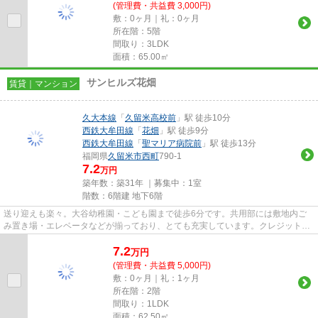
(管理費・共益費 3,000円)
敷：0ヶ月｜礼：0ヶ月
所在階：5階
間取り：3LDK
面積：65.00㎡
サンヒルズ花畑
賃貸｜マンション
久大本線
「
久留米高校前
」駅 徒歩10分
西鉄大牟田線
「
花畑
」駅 徒歩9分
西鉄大牟田線
「
聖マリア病院前
」駅 徒歩13分
福岡県
久留米市
西町
790-1
7.2
万円
築年数：築31年 ｜募集中：
1室
階数：6階建 地下6階
送り迎えも楽々。大谷幼稚園・こども園まで徒歩6分です。共用部には敷地内ご
み置き場・エレベータなどが揃っており、とても充実しています。クレジットカ
ードで初期費用がお支払いいた...
7.2
万
円
(管理費・共益費 5,000円)
敷：0ヶ月｜礼：1ヶ月
所在階：2階
間取り：1LDK
面積：62.50㎡