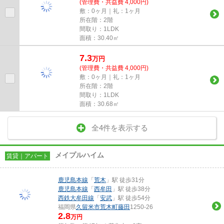
(管理費・共益費 4,000円)
敷：0ヶ月｜礼：1ヶ月
所在階：2階
間取り：1LDK
面積：30.40㎡
7.3
万
円
(管理費・共益費 4,000円)
敷：0ヶ月｜礼：1ヶ月
所在階：2階
間取り：1LDK
面積：30.68㎡
全4件を表示する
メイプルハイム
賃貸｜アパート
鹿児島本線
「
荒木
」駅 徒歩31分
鹿児島本線
「
西牟田
」駅 徒歩38分
西鉄大牟田線
「
安武
」駅 徒歩54分
福岡県
久留米市
荒木町藤田
1250-26
2.8
万円