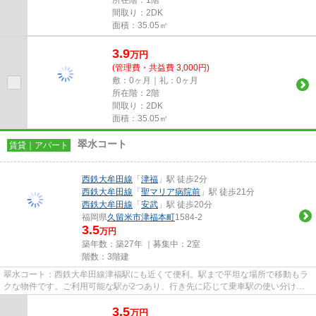
間取り：2DK
面積：35.05㎡
3.9
万
円
(管理費・共益費 3,000円)
敷：0ヶ月｜礼：0ヶ月
所在階：2階
間取り：2DK
面積：35.05㎡
翠水コート
賃貸｜アパート
西鉄大牟田線
「
津福
」駅 徒歩2分
西鉄大牟田線
「
聖マリア病院前
」駅 徒歩21分
西鉄大牟田線
「
安武
」駅 徒歩20分
福岡県
久留米市
津福本町
1584-2
3.5
万円
築年数：築27年 ｜募集中：
2室
階数：3階建
翠水コート：西鉄大牟田線津福駅にも近くて便利。駅まで平坦な場所で移動もラ
クな物件です。ご利用可能な駅が2つあり、行き先に応じて乗車駅の使い分けが
できます。こちらの物件はアパ...
3.5
万
円