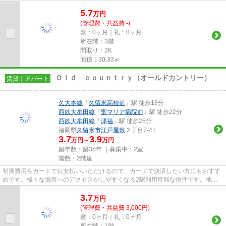
ットがあります。最上階の物件...
5.7
万
円
(管理費・共益費 -)
敷：0ヶ月｜礼：0ヶ月
所在階：3階
間取り：2K
面積：30.33㎡
Ｏｌｄ ｃｏｕｎｔｒｙ（オールドカントリー）
賃貸｜アパート
久大本線
「
久留米高校前
」駅 徒歩18分
西鉄大牟田線
「
聖マリア病院前
」駅 徒歩22分
西鉄大牟田線
「
津福
」駅 徒歩25分
福岡県
久留米市
江戸屋敷
２丁目7-41
3.7
3.9
万円～
万円
築年数：築35年 ｜募集中：
2室
階数：2階建
初期費用をカードでお支払いいただけるので、カードで決済したい方にもおすす
めです。様々な場所へのアクセスがしやすくなる2駅利用可能な物件です。地域
のゴミ捨て場まで行かずにサッ...
3.7
万
円
(管理費・共益費 3,000円)
敷：0ヶ月｜礼：0ヶ月
所在階：1階