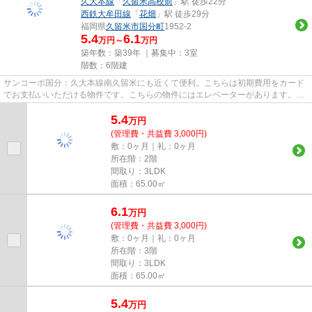
久大本線
「
久留米高校前
」駅 徒歩22分
西鉄大牟田線
「
花畑
」駅 徒歩29分
福岡県
久留米市
国分町
1952-2
5.4
6.1
万円～
万円
築年数：築39年 ｜募集中：
3室
階数：6階建
サンコーポ国分：久大本線南久留米にも近くて便利。こちらは初期費用をカード
でお支払いいただける物件です。こちらの物件にはエレベーターがあります。安
心と信頼のマンションタイプ...
5.4
万
円
(管理費・共益費 3,000円)
敷：0ヶ月｜礼：0ヶ月
所在階：2階
間取り：3LDK
面積：65.00㎡
6.1
万
円
(管理費・共益費 3,000円)
敷：0ヶ月｜礼：0ヶ月
所在階：3階
間取り：3LDK
面積：65.00㎡
5.4
万
円