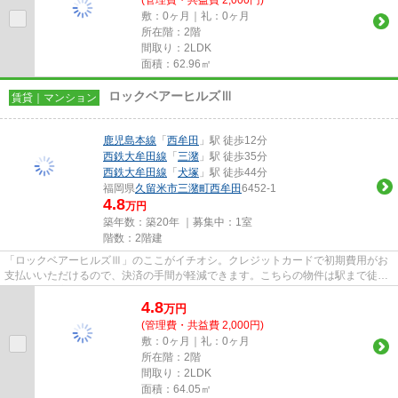
敷：0ヶ月｜礼：0ヶ月
所在階：2階
間取り：2LDK
面積：62.96㎡
ロックベアーヒルズⅢ
賃貸｜マンション
鹿児島本線
「
西牟田
」駅 徒歩12分
西鉄大牟田線
「
三潴
」駅 徒歩35分
西鉄大牟田線
「
犬塚
」駅 徒歩44分
福岡県
久留米市
三潴町西牟田
6452-1
4.8
万円
築年数：築20年 ｜募集中：
1室
階数：2階建
「ロックベアーヒルズⅢ」のここがイチオシ。クレジットカードで初期費用がお
支払いいただけるので、決済の手間が軽減できます。こちらの物件は駅まで徒歩
で12分で到着します。こちらは...
4.8
万
円
(管理費・共益費 2,000円)
敷：0ヶ月｜礼：0ヶ月
所在階：2階
間取り：2LDK
面積：64.05㎡