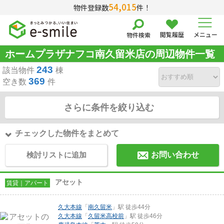
54,015
物件登録数
件！
閲覧履歴
メニュー
物件検索
ホームプラザナフコ南久留米店の周辺物件一覧
243
該当物件
棟
369
空き数
件
さらに条件を絞り込む
チェックした物件をまとめて
検討リストに追加
お問い合わせ
アセット
賃貸｜アパート
久大本線
「
南久留米
」駅 徒歩44分
久大本線
「
久留米高校前
」駅 徒歩46分