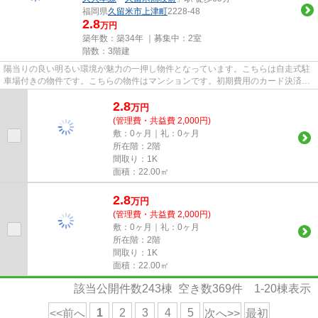
福岡県
久留米市
上津町
2228-48
2.8
万円
築年数：築34年 ｜募集中：
2室
階数：3階建
陽当りの良い明るい環境が魅力の一押し物件となっています。こちらは自走式駐
車場付きの物件です。こちらの物件はマンションです。初期費用のカード決済が
できます。当社スタッフが地...
2.8
万
円
(管理費・共益費 2,000円)
敷：0ヶ月｜礼：0ヶ月
所在階：2階
間取り：1K
面積：22.00㎡
2.8
万
円
(管理費・共益費 2,000円)
敷：0ヶ月｜礼：0ヶ月
所在階：2階
間取り：1K
面積：22.00㎡
該当公開件数
243
棟 空き数
369
件
1-20
棟表示
1
2
3
4
5
<<前へ
次へ>>
最初