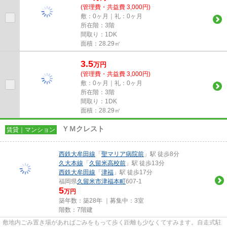
(管理費・共益費 3,000円)
敷：0ヶ月｜礼：0ヶ月
所在階：3階
間取り：1DK
面積：28.29㎡
3.5
万
円
(管理費・共益費 3,000円)
敷：0ヶ月｜礼：0ヶ月
所在階：3階
間取り：1DK
面積：28.29㎡
ＹＭクレスト
賃貸｜マンション
西鉄大牟田線
「
聖マリア病院前
」駅 徒歩8分
久大本線
「
久留米高校前
」駅 徒歩13分
西鉄大牟田線
「
津福
」駅 徒歩17分
福岡県
久留米市
津福本町
607-1
5
万円
築年数：築28年 ｜募集中：
3室
階数：7階建
敷地内ごみ置き場があればごみをもって歩く距離も少なくてすみます。自走式駐