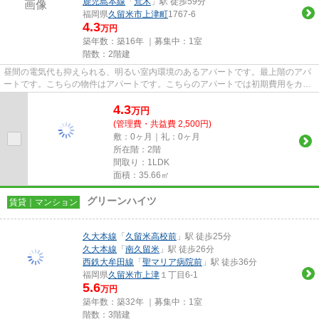
鹿児島本線
「
荒木
」駅 徒歩59分
福岡県
久留米市
上津町
1767-6
4.3
万円
築年数：築16年 ｜募集中：
1室
階数：2階建
昼間の電気代も抑えられる、明るい室内環境のあるアパートです。最上階のアパ
ートです。こちらの物件はアパートです。こちらのアパートでは初期費用をカー
ドでお支払いいただけます。...
4.3
万
円
(管理費・共益費 2,500円)
敷：0ヶ月｜礼：0ヶ月
所在階：2階
間取り：1LDK
面積：35.66㎡
グリーンハイツ
賃貸｜マンション
久大本線
「
久留米高校前
」駅 徒歩25分
久大本線
「
南久留米
」駅 徒歩26分
西鉄大牟田線
「
聖マリア病院前
」駅 徒歩36分
福岡県
久留米市
上津
１丁目6-1
5.6
万円
築年数：築32年 ｜募集中：
1室
階数：3階建