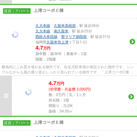
上津コーポＣ棟
賃貸｜アパート
久大本線
「
久留米高校前
」駅 徒歩26分
久大本線
「
南久留米
」駅 徒歩25分
西鉄大牟田線
「
聖マリア病院前
」駅 徒歩37分
福岡県
久留米市
上津
１丁目7-21
4.7
万円
築年数：築36年 ｜募集中：
1室
階数：2階建
敷地内にごみ置き場がある物件です。自走式駐車場が併設された物件です。シン
プルながらも風の通り道がしっかり造られている物件です。「上津コーポC棟」
の物件情報をお探しならお気軽...
4.7
万
円
(管理費・共益費 3,000円)
敷：0万円｜礼：1ヶ月
所在階：1階
間取り：2LDK
面積：54.00㎡
上津コーポＥ棟
賃貸｜アパート