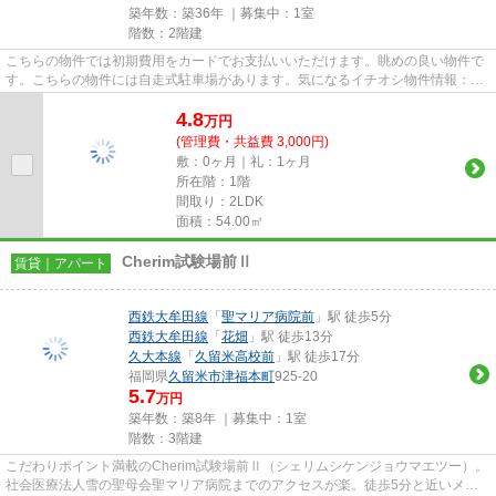
築年数：築36年 ｜募集中：
1室
階数：2階建
こちらの物件では初期費用をカードでお支払いいただけます。眺めの良い物件で
す。こちらの物件には自走式駐車場があります。気になるイチオシ物件情報：
「上津コーポB棟」。物件情報を...
4.8
万
円
(管理費・共益費 3,000円)
敷：0ヶ月｜礼：1ヶ月
所在階：1階
間取り：2LDK
面積：54.00㎡
Cherim試験場前Ⅱ
賃貸｜アパート
西鉄大牟田線
「
聖マリア病院前
」駅 徒歩5分
西鉄大牟田線
「
花畑
」駅 徒歩13分
久大本線
「
久留米高校前
」駅 徒歩17分
福岡県
久留米市
津福本町
925-20
5.7
万円
築年数：築8年 ｜募集中：
1室
階数：3階建
こだわりポイント満載のCherim試験場前Ⅱ（シェリムシケンジョウマエツー）。
社会医療法人雪の聖母会聖マリア病院までのアクセスが楽。徒歩5分と近いメリ