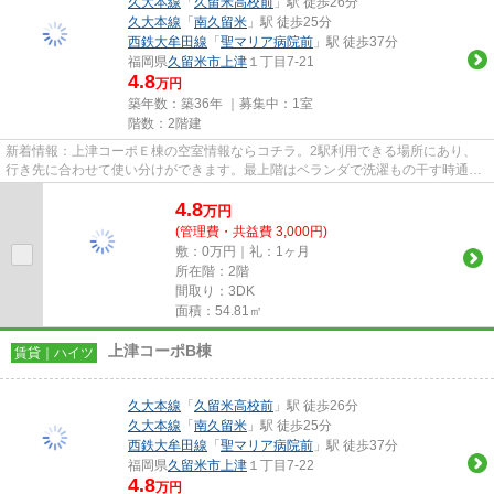
久大本線
「
久留米高校前
」駅 徒歩26分
久大本線
「
南久留米
」駅 徒歩25分
西鉄大牟田線
「
聖マリア病院前
」駅 徒歩37分
福岡県
久留米市
上津
１丁目7-21
4.8
万円
築年数：築36年 ｜募集中：
1室
階数：2階建
新着情報：上津コーポＥ棟の空室情報ならコチラ。2駅利用できる場所にあり、
行き先に合わせて使い分けができます。最上階はベランダで洗濯もの干す時通り
から姿を見られにくいです。こ...
4.8
万
円
(管理費・共益費 3,000円)
敷：0万円｜礼：1ヶ月
所在階：2階
間取り：3DK
面積：54.81㎡
上津コーポB棟
賃貸｜ハイツ
久大本線
「
久留米高校前
」駅 徒歩26分
久大本線
「
南久留米
」駅 徒歩25分
西鉄大牟田線
「
聖マリア病院前
」駅 徒歩37分
福岡県
久留米市
上津
１丁目7-22
4.8
万円