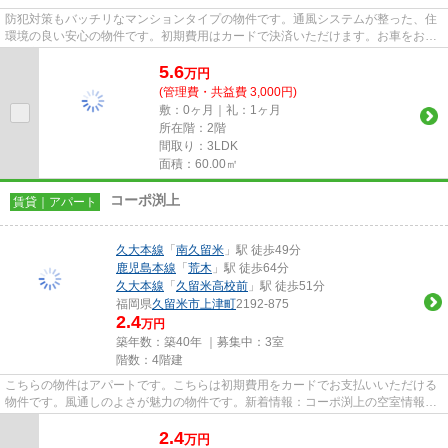
防犯対策もバッチリなマンションタイプの物件です。通風システムが整った、住
環境の良い安心の物件です。初期費用はカードで決済いただけます。お車をお持
ちの方にオススメの、自走式...
5.6
万
円
(管理費・共益費 3,000円)
敷：0ヶ月｜礼：1ヶ月
所在階：2階
間取り：3LDK
面積：60.00㎡
コーポ渕上
賃貸｜アパート
久大本線
「
南久留米
」駅 徒歩49分
鹿児島本線
「
荒木
」駅 徒歩64分
久大本線
「
久留米高校前
」駅 徒歩51分
福岡県
久留米市
上津町
2192-875
2.4
万円
築年数：築40年 ｜募集中：
3室
階数：4階建
こちらの物件はアパートです。こちらは初期費用をカードでお支払いいただける
物件です。風通しのよさが魅力の物件です。新着情報：コーポ渕上の空室情報な
らコチラ。こちら久留米市の...
2.4
万
円