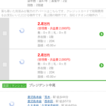
築年数：築47年 ｜募集中：
2室
階数：2階建
落ち着いた街並みが魅力のアパートはこちらです。クレジットカードで初期費用
をお支払いいただける物件です。最上階の物件です。当社イチオシの物件の「メ
イプルハイム」。ぜひ一度ご...
2.8
万
円
(管理費・共益費 2,000円)
敷：0ヶ月｜礼：0ヶ月
所在階：1階
間取り：2DK
面積：45.00㎡
2.8
万
円
(管理費・共益費 2,000円)
敷：0ヶ月｜礼：0ヶ月
所在階：2階
間取り：2DK
面積：45.00㎡
プレジデント中尾
賃貸｜マンション
鹿児島本線
「
荒木
」駅 徒歩44分
鹿児島本線
「
西牟田
」駅 徒歩57分
久大本線
「
久留米高校前
」駅 徒歩65分