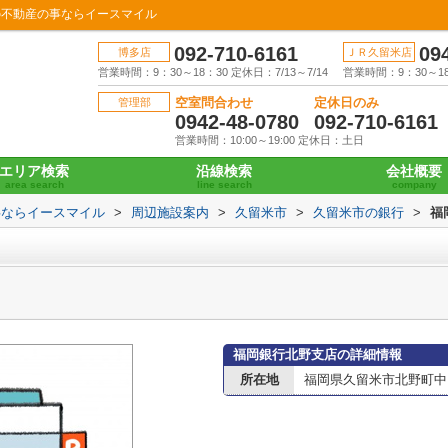
の不動産の事ならイースマイル
092-710-6161
09
博多店
ＪＲ久留米店
営業時間：9：30～18：30 定休日：7/13～7/14
営業時間：9：30～18：
空室問合わせ
定休日のみ
管理部
0942-48-0780
092-710-6161
営業時間：10:00～19:00 定休日：土日
エリア検索
沿線検索
会社概要
area search
line search
company
事ならイースマイル
>
周辺施設案内
>
久留米市
>
久留米市の銀行
>
福
福岡銀行北野支店の詳細情報
所在地
福岡県久留米市北野町中