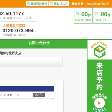
最終更新：2026年08月06日
42-50-1177
00
00
件
件
30 定休日：7/13～7/14
最近見た物件
検討リスト
入居者対応窓口
0120-073-994
(24時間 365日対応)
お問い合わせ
contact
岡銀行北野支店
３２９８－５
MAP
▼