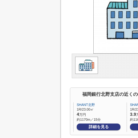
福岡銀行北野支店の近くの
SHANT北野
SHA
1R/23.00㎡
1R/2
4
3.9
万円
約1170m／15分
約11
詳細を見る