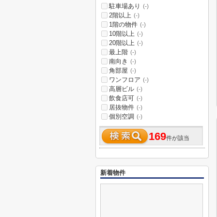
駐車場あり
(-)
2階以上
(-)
1階の物件
(-)
10階以上
(-)
20階以上
(-)
最上階
(-)
南向き
(-)
角部屋
(-)
ワンフロア
(-)
高層ビル
(-)
飲食店可
(-)
居抜物件
(-)
個別空調
(-)
169
件が該当
新着物件