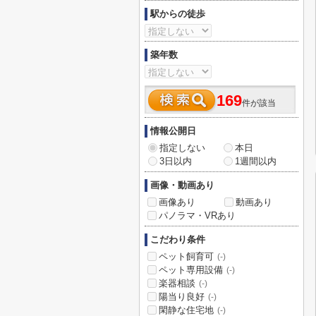
駅からの徒歩
築年数
169
件が該当
情報公開日
指定しない
本日
3日以内
1週間以内
画像・動画あり
画像あり
動画あり
パノラマ・VRあり
こだわり条件
ペット飼育可
(-)
ペット専用設備
(-)
楽器相談
(-)
陽当り良好
(-)
閑静な住宅地
(-)