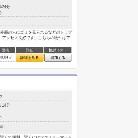
歩24分
分
外部の人にゴミを見られるなどのトラブ
、アクセス良好です。こちらの物件はア
面積
詳細
検討リスト
40.04㎡
詳細を見る
追加する
2
歩14分
分
造
近くて便利。近くにはファミリーマート