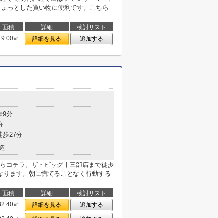
りちょっとした買い物に便利です。こちら
面積
詳細
検討リスト
19.00㎡
詳細を見る
追加する
歩9分
分
徒歩27分
造
らコチラ。ザ・ビッグ十三部店まで徒歩
なります。朝に慌てることなく行動する
面積
詳細
検討リスト
32.40㎡
詳細を見る
追加する