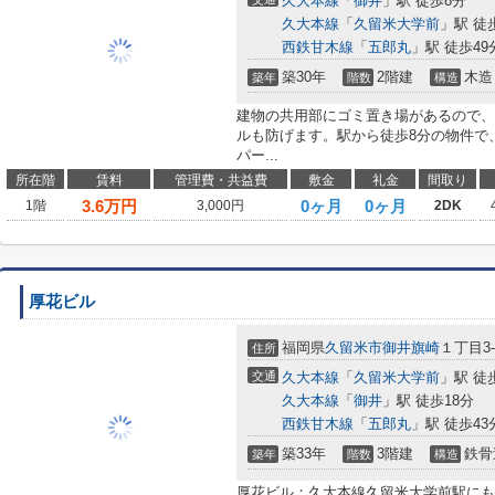
久大本線
「
御井
」駅 徒歩8分
久大本線
「
久留米大学前
」駅 徒
西鉄甘木線
「
五郎丸
」駅 徒歩49
築30年
2階建
木造
築年
階数
構造
建物の共用部にゴミ置き場があるので、
ルも防げます。駅から徒歩8分の物件で
パー...
所在階
賃料
管理費・共益費
敷金
礼金
間取り
3.6
万円
0ヶ月
0ヶ月
1階
3,000円
2DK
厚花ビル
福岡県
久留米市
御井旗崎
１丁目3-
住所
交通
久大本線
「
久留米大学前
」駅 徒
久大本線
「
御井
」駅 徒歩18分
西鉄甘木線
「
五郎丸
」駅 徒歩43
築33年
3階建
鉄骨
築年
階数
構造
厚花ビル：久大本線久留米大学前駅にも