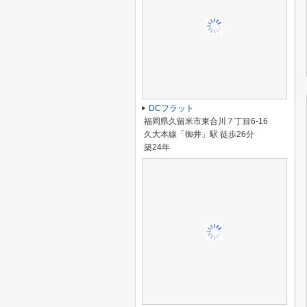
DCフラット
福岡県久留米市東合川７丁目6-16
久大本線「御井」駅 徒歩26分
築24年