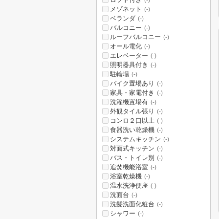
(-)
メゾネット
(-)
ベランダ
(-)
バルコニー
(-)
ルーフバルコニー
(-)
オール電化
(-)
エレベーター
(-)
照明器具付き
(-)
駐輪場
(-)
バイク置場あり
(-)
家具・家電付き
(-)
洗濯機置場有
(-)
外観タイル張り
(-)
コンロ２口以上
(-)
食器洗い乾燥機
(-)
システムキッチン
(-)
対面式キッチン
(-)
バス・トイレ別
(-)
追焚機能浴室
(-)
浴室乾燥機
(-)
温水洗浄便座
(-)
洗面台
(-)
洗髪洗面化粧台
(-)
シャワー
(-)