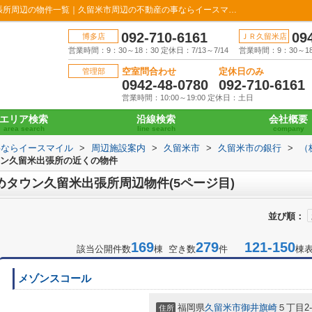
（株）西日本シティ銀行 ゆめタウン久留米出張所周辺の物件一覧｜久留米市周辺の不動産の事ならイースマイル(5ページ目)
092-710-6161
09
博多店
ＪＲ久留米店
営業時間：9：30～18：30 定休日：7/13～7/14
営業時間：9：30～18：
空室問合わせ
定休日のみ
管理部
0942-48-0780
092-710-6161
営業時間：10:00～19:00 定休日：土日
エリア検索
沿線検索
会社概要
area search
line search
company
事ならイースマイル
>
周辺施設案内
>
久留米市
>
久留米市の銀行
>
（
ウン久留米出張所の近くの物件
めタウン久留米出張所周辺物件(5ページ目)
並び順：
169
279
121-150
該当公開件数
棟 空き数
件
棟
メゾンスコール
福岡県
久留米市
御井旗崎
５丁目2-
住所