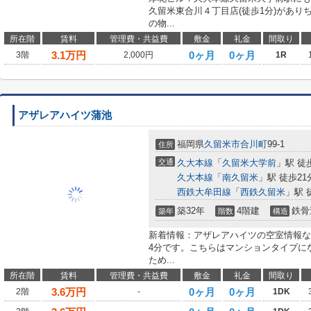
久留米東合川４丁目店(徒歩1分)があ
の物...
所在階
賃料
管理費・共益費
敷金
礼金
間取り
3.1
万円
0ヶ月
0ヶ月
3階
2,000円
1R
アザレアハイツ蒲池
福岡県
久留米市
合川町
99-1
住所
交通
久大本線
「
久留米大学前
」駅 徒
久大本線
「
南久留米
」駅 徒歩21
西鉄大牟田線
「
西鉄久留米
」駅 
築32年
4階建
鉄骨
築年
階数
構造
新着情報：アザレアハイツの空室情報な
4分です。こちらはマンションタイプに
ため...
所在階
賃料
管理費・共益費
敷金
礼金
間取り
3.6
万円
0ヶ月
0ヶ月
2階
-
1DK