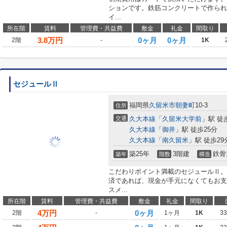
ションです。鉄筋コンクリートで作られ
イ...
所在階
賃料
管理費・共益費
敷金
礼金
間取り
3.8
万円
0ヶ月
0ヶ月
2階
-
1K
セジュールⅡ
福岡県
久留米市
朝妻町
10-3
住所
交通
久大本線
「
久留米大学前
」駅 徒
久大本線
「
御井
」駅 徒歩25分
久大本線
「
南久留米
」駅 徒歩29
築25年
3階建
鉄骨
築年
階数
構造
こだわりポイント満載のセジュールⅡ。
済であれば、現金が手元になくてもお支
スメ...
所在階
賃料
管理費・共益費
敷金
礼金
間取り
4
万円
0ヶ月
2階
-
1ヶ月
1K
3