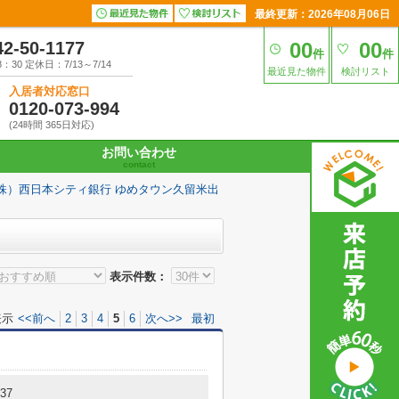
最終更新：2026年08月06日
42-50-1177
00
00
件
件
30 定休日：7/13～7/14
最近見た物件
検討リスト
入居者対応窓口
0120-073-994
(24時間 365日対応)
お問い合わせ
contact
株）西日本シティ銀行 ゆめタウン久留米出
表示件数：
表示
<<前へ
2
3
4
5
6
次へ>>
最初
37