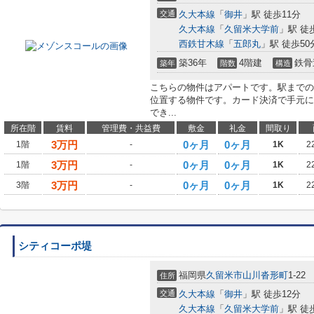
交通
久大本線
「
御井
」駅 徒歩11分
久大本線
「
久留米大学前
」駅 徒
西鉄甘木線
「
五郎丸
」駅 徒歩50
築36年
4階建
鉄骨
築年
階数
構造
こちらの物件はアパートです。駅までの
位置する物件です。カード決済で手元に
でき...
所在階
賃料
管理費・共益費
敷金
礼金
間取り
3
万円
0ヶ月
0ヶ月
1階
-
1K
2
3
万円
0ヶ月
0ヶ月
1階
-
1K
2
3
万円
0ヶ月
0ヶ月
3階
-
1K
2
シティコーポ堤
福岡県
久留米市
山川沓形町
1-22
住所
交通
久大本線
「
御井
」駅 徒歩12分
久大本線
「
久留米大学前
」駅 徒