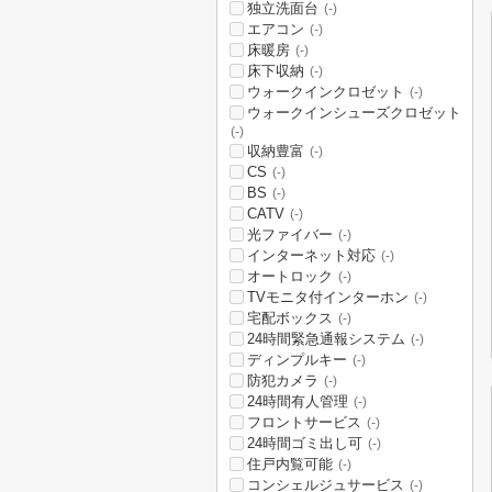
独立洗面台
(-)
エアコン
(-)
床暖房
(-)
床下収納
(-)
ウォークインクロゼット
(-)
ウォークインシューズクロゼット
(-)
収納豊富
(-)
CS
(-)
BS
(-)
CATV
(-)
光ファイバー
(-)
インターネット対応
(-)
オートロック
(-)
TVモニタ付インターホン
(-)
宅配ボックス
(-)
24時間緊急通報システム
(-)
ディンプルキー
(-)
防犯カメラ
(-)
24時間有人管理
(-)
フロントサービス
(-)
24時間ゴミ出し可
(-)
住戸内覧可能
(-)
コンシェルジュサービス
(-)