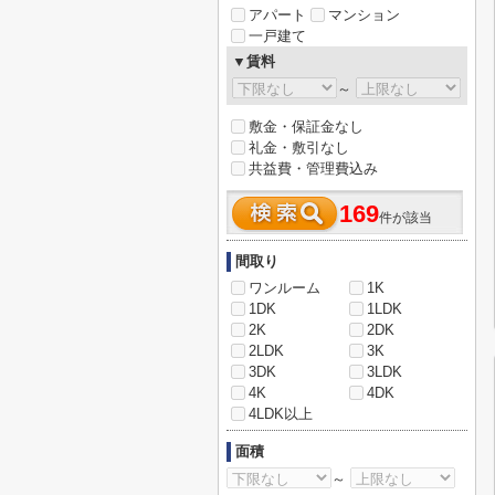
アパート
マンション
一戸建て
▼賃料
～
敷金・保証金なし
礼金・敷引なし
共益費・管理費込み
169
件が該当
間取り
ワンルーム
1K
1DK
1LDK
2K
2DK
2LDK
3K
3DK
3LDK
4K
4DK
4LDK以上
面積
～