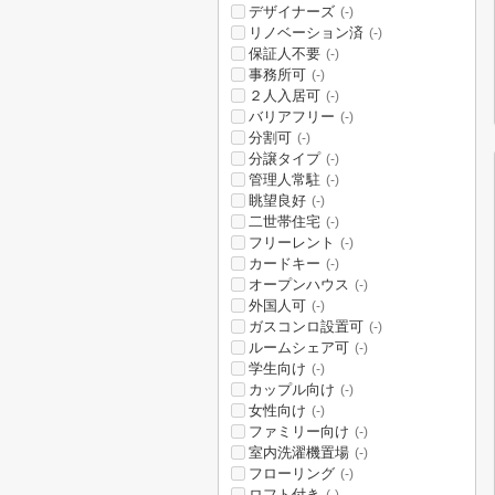
デザイナーズ
(-)
リノベーション済
(-)
保証人不要
(-)
事務所可
(-)
２人入居可
(-)
バリアフリー
(-)
分割可
(-)
分譲タイプ
(-)
管理人常駐
(-)
眺望良好
(-)
二世帯住宅
(-)
フリーレント
(-)
カードキー
(-)
オープンハウス
(-)
外国人可
(-)
ガスコンロ設置可
(-)
ルームシェア可
(-)
学生向け
(-)
カップル向け
(-)
女性向け
(-)
ファミリー向け
(-)
室内洗濯機置場
(-)
フローリング
(-)
ロフト付き