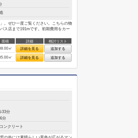
分
造
」。ぜひ一度ご覧ください。こちらの物
パス店まで191mです。初期費用をカー
面積
詳細
検討リスト
38.00㎡
詳細を見る
追加する
35.00㎡
詳細を見る
追加する
歩33分
6分
コンクリート
窓の外には素晴らしい景色が広がるマン