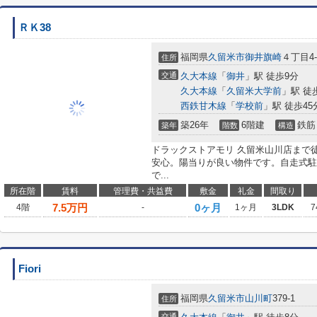
ＲＫ38
福岡県
久留米市
御井旗崎
４丁目4-
住所
交通
久大本線
「
御井
」駅 徒歩9分
久大本線
「
久留米大学前
」駅 徒
西鉄甘木線
「
学校前
」駅 徒歩45
築26年
6階建
鉄筋
築年
階数
構造
ドラックストアモリ 久留米山川店まで
安心。陽当りが良い物件です。自走式駐
で...
所在階
賃料
管理費・共益費
敷金
礼金
間取り
7.5
万円
0ヶ月
4階
-
1ヶ月
3LDK
7
Fiori
福岡県
久留米市
山川町
379-1
住所
交通