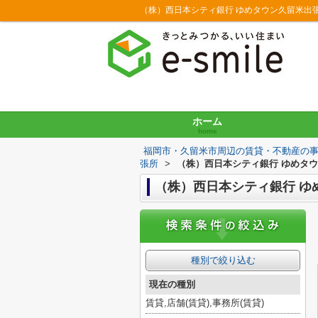
ホーム
home
福岡市・久留米市周辺の賃貸・不動産の
張所
>
（株）西日本シティ銀行 ゆめタ
（株）西日本シティ銀行 ゆ
種別で絞り込む
現在の種別
賃貸,店舗(賃貸),事務所(賃貸)