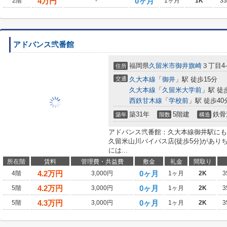
4
万円
0ヶ月
2階
-
1ヶ月
1K
3
アドバンス弐番館
福岡県
久留米市
御井旗崎
３丁目4-
住所
交通
久大本線
「
御井
」駅 徒歩15分
久大本線
「
久留米大学前
」駅 徒
西鉄甘木線
「
学校前
」駅 徒歩40
築31年
5階建
鉄骨
築年
階数
構造
アドバンス弐番館：久大本線御井駅にも
久留米山川バイパス店(徒歩5分)があ
には...
所在階
賃料
管理費・共益費
敷金
礼金
間取り
4.2
万円
0ヶ月
4階
3,000円
1ヶ月
2K
3
4.2
万円
0ヶ月
5階
3,000円
1ヶ月
2K
3
4.3
万円
0ヶ月
5階
3,000円
1ヶ月
2K
3