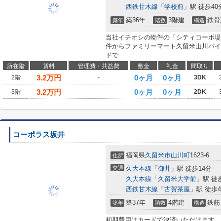
西鉄甘木線
「
学校前
」駅 徒歩40
築36年
3階建
鉄骨
築年
階数
構造
当社イチオシの物件の「シティコーポ堤
件からファミリーマート久留米山川バイ
ドで...
所在階
賃料
管理費・共益費
敷金
礼金
間取り
3.2
万円
0ヶ月
0ヶ月
2階
-
3DK
3.2
万円
0ヶ月
0ヶ月
3階
-
2DK
コーポラス坂井
福岡県
久留米市
山川町
1623-6
住所
交通
久大本線
「
御井
」駅 徒歩14分
久大本線
「
久留米大学前
」駅 徒
西鉄甘木線
「
古賀茶屋
」駅 徒歩4
築37年
4階建
鉄筋
築年
階数
構造
初期費用はカードで決済いただけます。