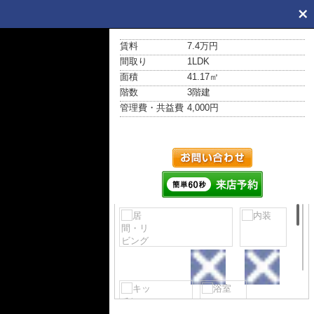
賃料
7.4万円
間取り
1LDK
面積
41.17㎡
階数
3階建
管理費・共益費
4,000円
居間・リビング
内装