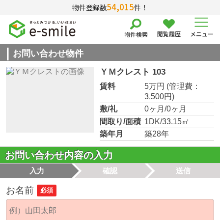
54,015
物件登録数
件！
閲覧履歴
メニュー
物件検索
お問い合わせ物件
ＹＭクレスト 103
賃料
5万円
(管理費：
3,500円)
敷/礼
0ヶ月/0ヶ月
間取り/面積
1DK/33.15㎡
築年月
築28年
お問い合わせ内容の入力
入力
確認
送信
お名前
必須