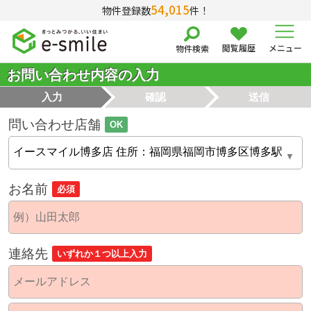
54,015
物件登録数
件！
閲覧履歴
メニュー
物件検索
お問い合わせ内容の入力
入力
確認
送信
問い合わせ店舗
OK
お名前
必須
連絡先
いずれか１つ以上入力