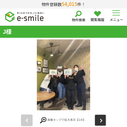
54,015
物件登録数
件！
閲覧履歴
メニュー
物件検索
J様
前
次
画像タップで拡大表示【
1
/4】