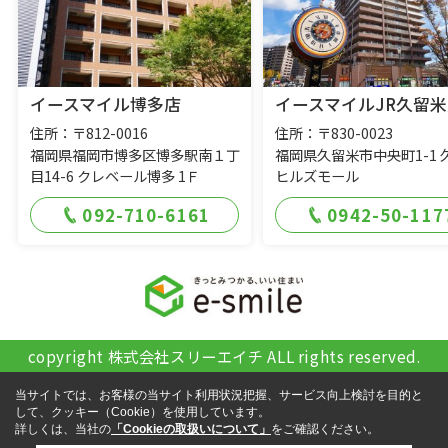
イースマイル博多店
イースマイルJR久留米
住所：〒812-0016
住所：〒830-0023
福岡県福岡市博多区博多駅南１丁
福岡県久留米市中央町1-1 
目14-6 クレベール博多 1Ｆ
ヒルズモール
092-710-6161
0942-50-117
copyright 株式会社スリーエイチ ALL rights reserved.
当サイトでは、お客様の当サイト利用状況把握、サービス向上検討を目的と
して、クッキー（Cookie）を使用しています。
詳しくは、当社の
「Cookieの取扱いについて」
をご確認ください。