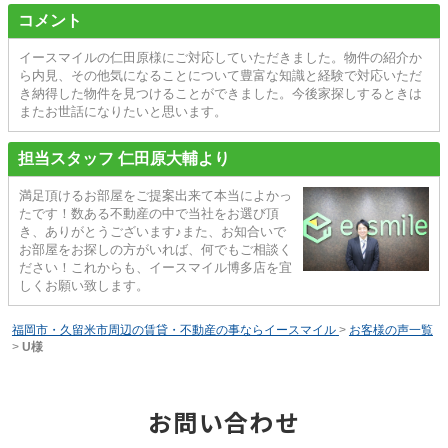
コメント
イースマイルの仁田原様にご対応していただきました。物件の紹介か
ら内見、その他気になることについて豊富な知識と経験で対応いただ
き納得した物件を見つけることができました。今後家探しするときは
またお世話になりたいと思います。
担当スタッフ 仁田原大輔より
満足頂けるお部屋をご提案出来て本当によかっ
たです！数ある不動産の中で当社をお選び頂
き、ありがとうございます♪また、お知合いで
お部屋をお探しの方がいれば、何でもご相談く
ださい！これからも、イースマイル博多店を宜
しくお願い致します。
福岡市・久留米市周辺の賃貸・不動産の事ならイースマイル
>
お客様の声一覧
>
U様
お問い合わせ