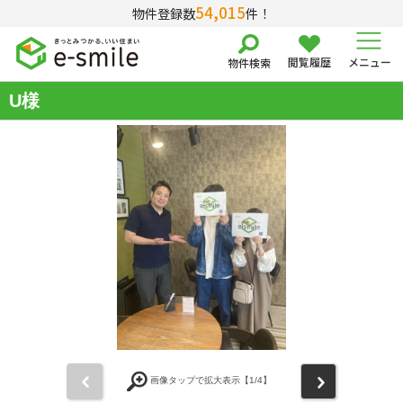
54,015
物件登録数
件！
閲覧履歴
メニュー
物件検索
U様
前
次
画像タップで拡大表示【
1
/4】