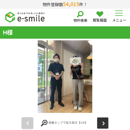
54,015
物件登録数
件！
閲覧履歴
メニュー
物件検索
H様
前
次
画像タップで拡大表示【
1
/4】