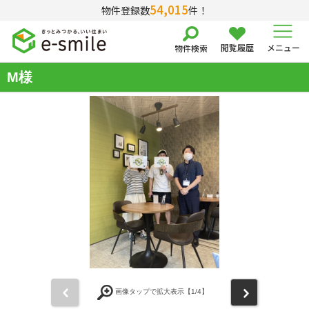
54,015
物件登録数
件！
閲覧履歴
メニュー
物件検索
M様
前
次
画像タップで拡大表示【
1
/4】