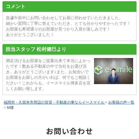
コメント
急遽午前中にお問い合わせしてお昼に伺わせていただきました。
細かい質問に丁寧に答えていただき、とても分かりやすかったです！
お部屋も希望通りのお部屋が見つかり入居が楽しみです！
ありがとうございました！
担当スタッフ 松村健巳より
満足頂けるお部屋をご提案出来て本当によかっ
たです！数ある不動産の中で当社をお選び頂
き、ありがとうございます♪また、お知合いで
お部屋をお探しの方がいれば、何でもご相談く
ださい！これからも、イースマイル博多店を宜
しくお願い致します。
福岡市・久留米市周辺の賃貸・不動産の事ならイースマイル
>
お客様の声一覧
>
M様
お問い合わせ