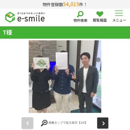
54,015
物件登録数
件！
閲覧履歴
メニュー
物件検索
T様
前
次
画像タップで拡大表示【
1
/4】