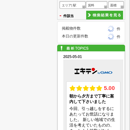
エリア| 駅
賃料
面積
-
件該当
掲載物件数
件
本日の更新件数
件
2025-05-01