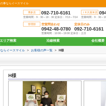
産の事ならイースマイル
092-710-6161
09
博多店
ＪＲ久留米店
営業時間：9：30～18：30 定休日：7/13～7/14
営業時間：9：30～18：
空室問合わせ
定休日のみ
管理部
0942-48-0780
092-710-6161
営業時間：10:00～19:00 定休日：土日
エリア検索
沿線検索
会社概要
area search
line search
company
事ならイースマイル
>
お客様の声一覧
>
H様
H様