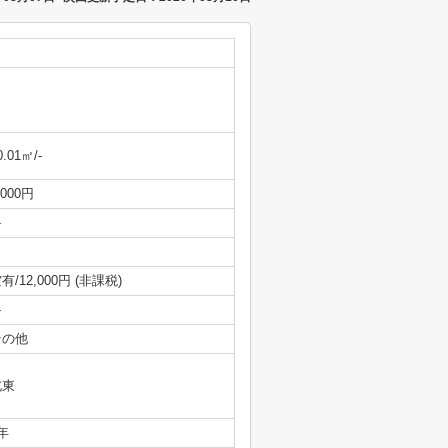
0.01㎡/-
,000円
-
有/12,000円 (非課税)
-
その他
北東
年