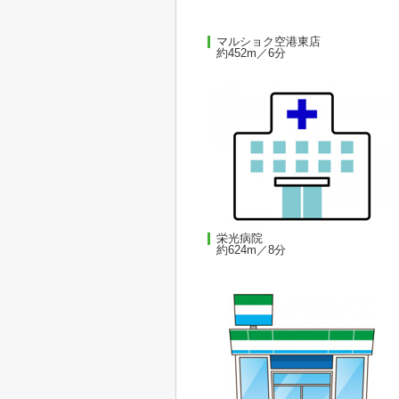
マルショク空港東店
約452m／6分
栄光病院
約624m／8分