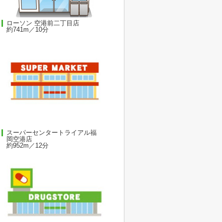
ローソン 空港前二丁目店
約741m／10分
スーパーセンタートライアル福
岡空港店
約952m／12分