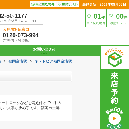
最終更新：2026年08月07日
42-50-1177
01
00
件
件
30 定休日：7/13～7/14
最近見た物件
検討リスト
入居者対応窓口
0120-073-994
(24時間 365日対応)
お問い合わせ
contact
線
>
福岡空港駅
>
ネストピア福岡空港駅
・オートロックなどを備え付けているの
しの大事な決め手です。福岡市空港