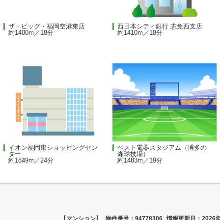
ザ・ビッグ・福岡空港東店
西日本シティ銀行 志免西支店
約1400m／18分
約1410m／18分
イオン福岡東ショッピングセン
ベスト電器スタジアム（博多の
ター
森球技場）
約1849m／24分
約1483m／19分
【マンション】
物件番号：94778306
情報更新日：2026年