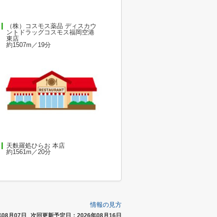
（株）コスモス薬品 ディスカウ
ントドラッグコスモス福岡空港
東店
約1507m／19分
天麩羅処ひらお 本店
約1561m／20分
情報の見方
08月07日
次回更新予定日：2026年08月16日