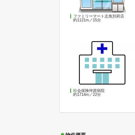
ファミリーマート志免別府店
約1121m／15分
社会保険仲原病院
約1714m／22分