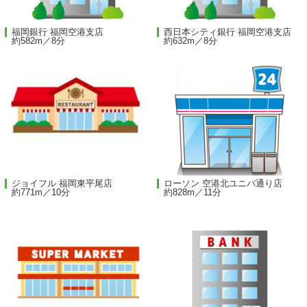
福岡銀行 福岡空港支店
西日本シティ銀行 福岡空港支店
約582m／8分
約632m／8分
ジョイフル 福岡東平尾店
ローソン 空港北ユニバ通り店
約771m／10分
約828m／11分