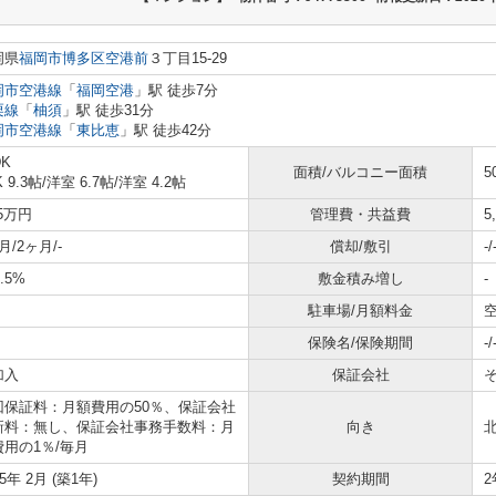
岡県
福岡市博多区
空港前
３丁目15-29
岡市空港線
「
福岡空港
」駅 徒歩7分
栗線
「
柚須
」駅 徒歩31分
岡市空港線
「
東比恵
」駅 徒歩42分
DK
面積/バルコニー面積
5
K 9.3帖
/
洋室 6.7帖
/
洋室 4.2帖
.5万円
管理費・共益費
5
月/2ヶ月/-
償却/敷引
-/
6.5%
敷金積み増し
-
駐車場/月額料金
空
保険名/保険期間
-/
加入
保証会社
回保証料：月額費用の50％、保証会社
新料：無し、保証会社事務手数料：月
向き
費用の1％/毎月
25年 2月 (築1年)
契約期間
2