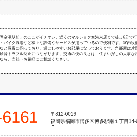
岡空港駅前」のここがイチオシ。近くのマルショク空港東店まで徒歩6分で
・バイク置場など様々な設備やサービスが揃っているので便利です。室内設
など豊富に揃っており、過ごしやすいお部屋になっております。角部屋は片
騒音トラブル防止につながります。交通の便の良さは、住まい探しの大事な
なら、当社へお気軽にご相談ください。
-6161
〒812-0016
福岡県福岡市博多区博多駅南１丁目14-6
Ｆ