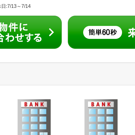
:7/13～7/14