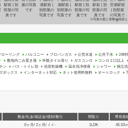
※写真や図と実際の現状と
フローリング
バルコニー
プロパンガス
公営水道
公共下水
24
り
敷地内ごみ置き場
外観タイル張り
ガスコンロ
コンロ２口以上
チン
バス・トイレ別
浴室乾燥機
温水洗浄便座
シャワー
独立洗
ズボックス
インターネット対応
ネット使用料無料
オートロック
敷金/礼金/保証金/償却/敷引
間取り
専有面
0ヶ月/ 2ヶ月/ -/ -/ -
1LDK
45.03