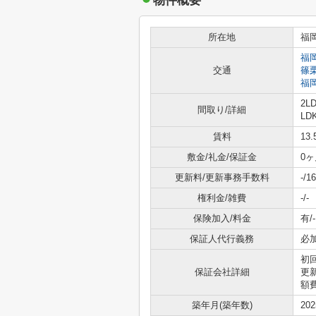
物件概要
所在地
福
福
交通
篠
福
2L
間取り/詳細
LD
賃料
13
敷金/礼金/保証金
0ヶ
更新料/更新事務手数料
-/1
権利金/雑費
-/-
保険加入/料金
有/-
保証人代行義務
必
初
保証会社詳細
更
額
築年月(築年数)
20