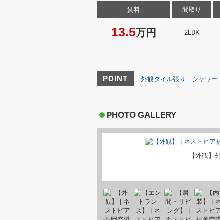
賃料
間取り
13.5
万円
2LDK
POINT
外観タイル張り
シャワー
PHOTO GALLERY
【外観】