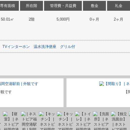
専有面積
所在階
管理費・共益費
敷金
礼金
50.01㎡
2階
5,000円
0ヶ月
2ヶ月
TVインターホン
温水洗浄便座
グリル付
外観です
【