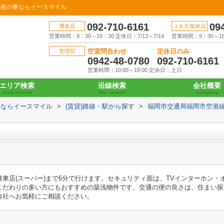
動産の事ならイースマイル
092-710-6161
09
博多店
ＪＲ久留米店
営業時間：9：30～18：30 定休日：7/13～7/14
営業時間：9：30～18：
空室問合わせ
定休日のみ
管理部
0942-48-0780
092-710-6161
営業時間：10:00～19:00 定休日：土日
エリア検索
沿線検索
会社概要
area search
line search
company
事ならイースマイル
>
(賃貸)路線・駅から探す
>
福岡市交通局福岡市空港
東店(スーパー)まで6分で行けます。セキュリティ面は、TVインターホン
こだわりの多い方にもおすすめの築浅物件です。交通の便の良さは、住まい探
当社へお気軽にご相談ください。