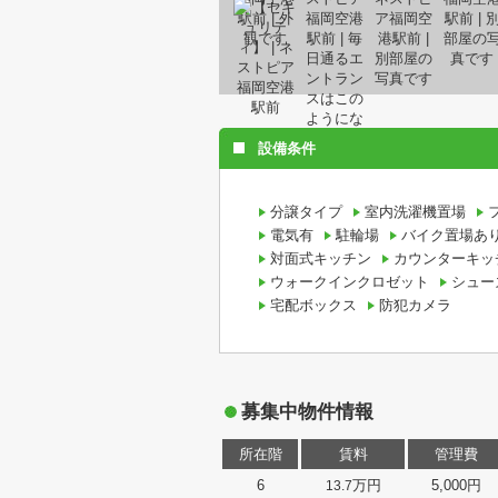
設備条件
分譲タイプ
室内洗濯機置場
電気有
駐輪場
バイク置場あ
対面式キッチン
カウンターキッ
ウォークインクロゼット
シュー
宅配ボックス
防犯カメラ
募集中物件情報
所在階
賃料
管理費
6
万円
5,000円
13.7