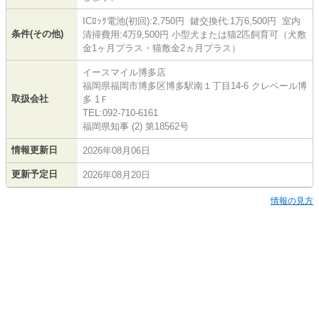
ICﾛｯｸ電池(初回):2,750円 鍵交換代:1万6,500円 室内
条件(その他)
清掃費用:4万9,500円 小型犬または猫2匹飼育可（犬敷
金1ヶ月プラス・猫敷金2ヵ月プラス）
イースマイル博多店
福岡県福岡市博多区博多駅南１丁目14-6 クレベール博
取扱会社
多 1Ｆ
TEL:092-710-6161
福岡県知事 (2) 第18562号
情報更新日
2026年08月06日
更新予定日
2026年08月20日
情報の見方