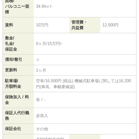
面積/
バルコニー面
34.94㎡/-
積
管理費・
賃料
10万円
12,000円
共益費
敷金/
礼金/
0ヶ月/15万円/-
保証金
償却/敷引
-/-
更新料
1ヶ月
駐車場/
空有/16,500円 (税込) 機械式駐車場に関しては16,200
月額料金
円(車高、車幅要確認)
保険加入 / 料
有 / -
金
保証人代行義
必加入
務
保証会社
その他