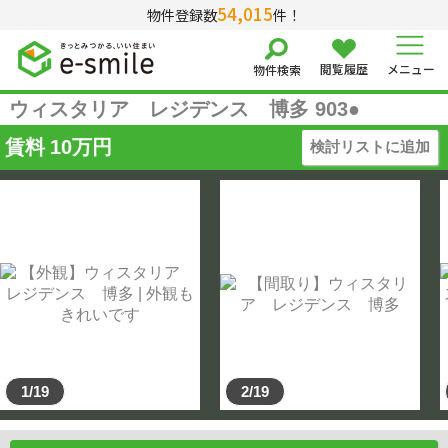
54,015
物件登録数
件！
閲覧履歴
メニュー
物件検索
ウィスタリア レジデンス 博多 903●
賃料
10
万円
検討リストに追加
1/19
2/19