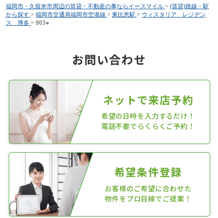
福岡市・久留米市周辺の賃貸・不動産の事ならイースマイル
>
(賃貸)路線・駅
から探す
>
福岡市交通局福岡市空港線
>
東比恵駅
>
ウィスタリア レジデン
ス 博多
>
903●
お問い合わせ
ネットで来店予約
希望の日時を入力するだけ！
電話不要でらくらくご予約！
希望条件登録
お客様のご希望に合わせた
物件をプロ目線でご提案！