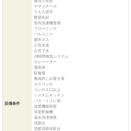
陽当り良好
デザイナーズ
２人入居可
眺望良好
室内洗濯機置場
フローリング
バルコニー
都市ガス
公営水道
公共下水
24時間換気システム
エレベーター
電気有
駐輪場
敷地内ごみ置き場
ガスコンロ
コンロ２口以上
システムキッチン
バス・トイレ別
設備条件
追焚機能浴室
浴室乾燥機
温水洗浄便座
洗面台
洗髪洗面化粧台