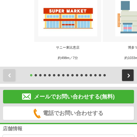
サニー東比恵店
博多
約498m／7分
約1033
前
メールでお問い合わせする(無料)
電話でお問い合わせする
店舗情報