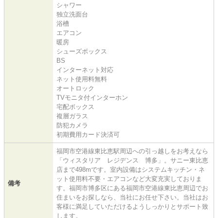
シャワー
独立洗面台
浴槽
エアコン
暖房
シューズボックス
BS
インターネット対応
ネット使用料無料
オートロック
TVモニタ付インターホン
宅配ボックス
複層ガラス
防犯カメラ
初期費用カード決済可
福岡市空港線東比恵駅周辺への引っ越しをお考えなら
「ウィスタリア レジデンス 博多」。サニー東比恵
店まで498mです。室内設備はシステムキッチン・ネ
ット使用料不要・エアコンなど大変充実しておりま
備考
す。福岡市博多区にある福岡市空港線東比恵周辺でお
住まいをお探しなら、当社にお任せ下さい。当社はお
客様に満足していただけるようしっかりとサポート致
します。