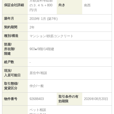
月額賃料等総額
保証会社詳細
向き
の３.４％＋800
南西
円/月
築年月
2019年 1月 (築7年)
契約期間
2年
種別/構造
マンション/鉄筋コンクリート
部屋/
所在階/
903●/9階/14階建
階建
総戸数
-
現況/
居住中/相談
入居可能日
取引態様/
仲介/一般
賃貸区分
取引条件の有
物件番号
92688403
2026年08月20日
効期限
ペット相談