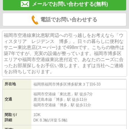
メールでお問い合わせする(無料)
電話でお問い合わせする
福岡市空港線東比恵駅周辺への引っ越しをお考えなら「ウ
ィスタリア レジデンス 博多」。日々の暮らしに便利な
サニー東比恵店(スーパー)まで498mです。こちらの物件は
築7年ですが、充実の設備が整っています。福岡市博多区
エリアや福岡市空港線東比恵付近で、あなたのニーズに合
ったお部屋探しをお手伝い致します。まずは当社へご連絡
をお待ちしております。
所在地
福岡県
福岡市博多区
博多駅東
３丁目6-33
福岡市空港線
「
東比恵
」駅 徒歩7分
交通
鹿児島本線
「
博多
」駅 徒歩11分
福岡市空港線
「
博多
」駅 徒歩11分
間取り/
1DK
詳細
DK 8.3帖
/
洋室 5.8帖