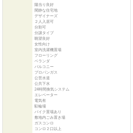
陽当り良好
閑静な住宅地
デザイナーズ
２人入居可
分割可
分譲タイプ
眺望良好
女性向け
室内洗濯機置場
フローリング
ベランダ
バルコニー
プロパンガス
公営水道
公共下水
24時間換気システム
エレベーター
電気有
駐輪場
バイク置場あり
敷地内ごみ置き場
ガスコンロ
コンロ２口以上