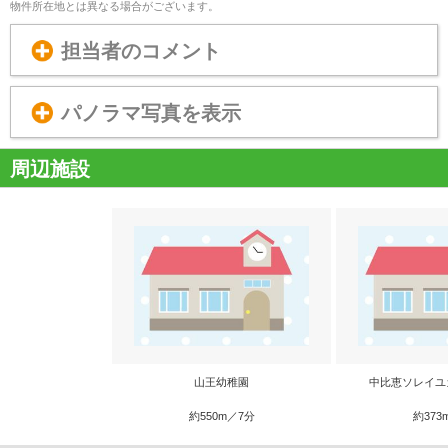
物件所在地とは異なる場合がございます。
担当者のコメント
パノラマ写真を表示
周辺施設
山王幼稚園
中比恵ソレイユ
約550m／7分
約373