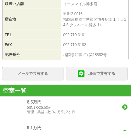
取扱い店舗
イースマイル博多店
〒812-0016
所在地
福岡県福岡市博多区博多駅南１丁目1
4-6 クレベール博多 1Ｆ
TEL
092-710-6161
FAX
092-710-6162
免許番号
福岡県知事 (2) 第18562号
メールで共有する
LINEで共有する
空室一覧
8.5万円
5階/1R/25.53㎡
管理・共益:-/敷:0ヶ月/礼:2ヶ月
9.1万円