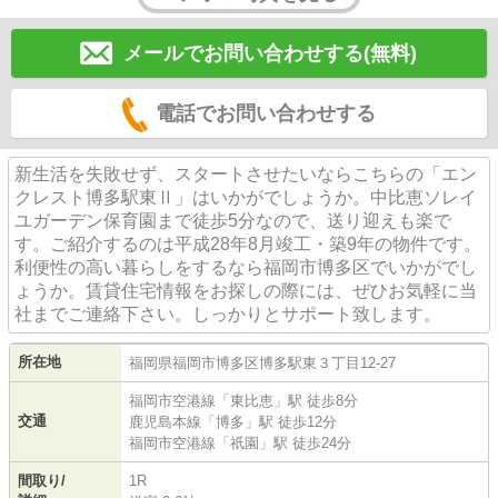
メールでお問い合わせする(無料)
電話でお問い合わせする
新生活を失敗せず、スタートさせたいならこちらの「エン
クレスト博多駅東Ⅱ」はいかがでしょうか。中比恵ソレイ
ユガーデン保育園まで徒歩5分なので、送り迎えも楽で
す。ご紹介するのは平成28年8月竣工・築9年の物件です。
利便性の高い暮らしをするなら福岡市博多区でいかがでし
ょうか。賃貸住宅情報をお探しの際には、ぜひお気軽に当
社までご連絡下さい。しっかりとサポート致します。
所在地
福岡県
福岡市博多区
博多駅東
３丁目12-27
福岡市空港線
「
東比恵
」駅 徒歩8分
交通
鹿児島本線
「
博多
」駅 徒歩12分
福岡市空港線
「
祇園
」駅 徒歩24分
間取り/
1R