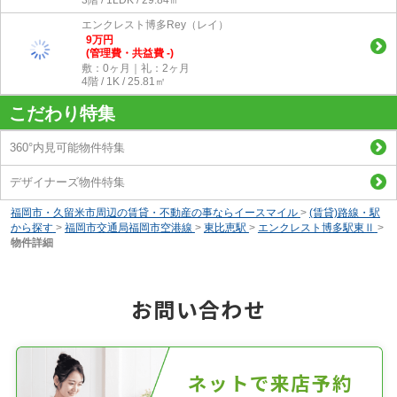
エンクレスト博多Rey（レイ）
9
万
円
(管理費・共益費 -)
敷：0ヶ月｜礼：2ヶ月
4階 / 1K / 25.81㎡
こだわり特集
360°内見可能物件特集
デザイナーズ物件特集
福岡市・久留米市周辺の賃貸・不動産の事ならイースマイル
>
(賃貸)路線・駅
から探す
>
福岡市交通局福岡市空港線
>
東比恵駅
>
エンクレスト博多駅東Ⅱ
>
物件詳細
お問い合わせ
ネットで来店予約