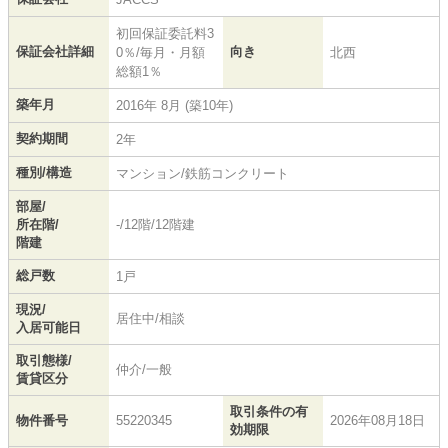
初回保証委託料3
保証会社詳細
向き
0％/毎月・月額
北西
総額1％
築年月
2016年 8月 (築10年)
契約期間
2年
種別/構造
マンション/鉄筋コンクリート
部屋/
所在階/
-/12階/12階建
階建
総戸数
1戸
現況/
居住中/相談
入居可能日
取引態様/
仲介/一般
賃貸区分
取引条件の有
物件番号
55220345
2026年08月18日
効期限