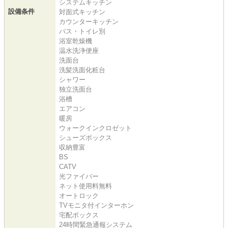
システムキッチン
設備条件
対面式キッチン
カウンターキッチン
バス・トイレ別
浴室乾燥機
温水洗浄便座
洗面台
洗髪洗面化粧台
シャワー
独立洗面台
浴槽
エアコン
暖房
ウォークインクロゼット
シューズボックス
収納豊富
BS
CATV
光ファイバー
ネット使用料無料
オートロック
TVモニタ付インターホン
宅配ボックス
24時間緊急通報システム