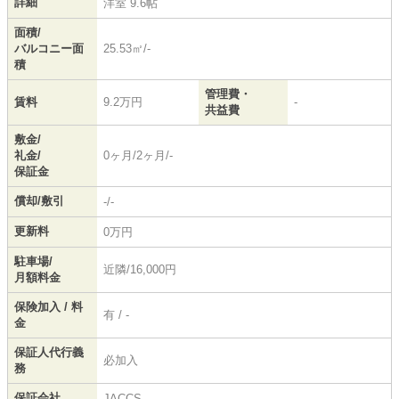
詳細
洋室 9.6帖
面積/
バルコニー面
25.53㎡/-
積
管理費・
賃料
9.2万円
-
共益費
敷金/
礼金/
0ヶ月/2ヶ月/-
保証金
償却/敷引
-/-
更新料
0万円
駐車場/
近隣/16,000円
月額料金
保険加入 / 料
有 / -
金
保証人代行義
必加入
務
保証会社
JACCS