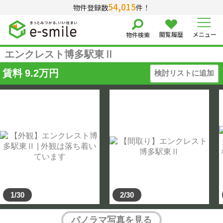
54,015
物件登録数
件！
閲覧履歴
メニュー
物件検索
エンクレスト博多駅東Ⅱ
賃料
9.2
万円
検討リストに追加
1/30
2/30
パノラマ写真を見る