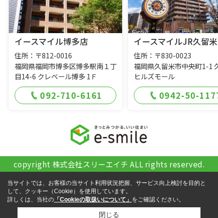
イースマイル博多店
イースマイルJR久留米
住所：〒812-0016
住所：〒830-0023
福岡県福岡市博多区博多駅南１丁
福岡県久留米市中央町1-1 
目14-6 クレベール博多 1Ｆ
ヒルズモール
092-710-6161
0942-50-117
copyright 株式会社スリーエイチ ALL rights reserved.
当サイトでは、お客様の当サイト利用状況把握、サービス向上検討を目的と
して、クッキー（Cookie）を使用しています。
詳しくは、当社の
「Cookieの取扱いについて」
をご確認ください。
閉じる