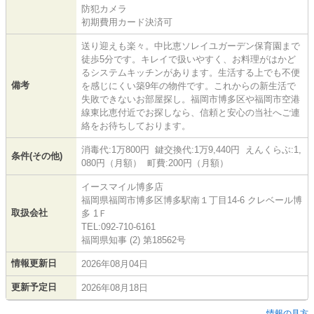
防犯カメラ
初期費用カード決済可
送り迎えも楽々。中比恵ソレイユガーデン保育園まで
徒歩5分です。キレイで扱いやすく、お料理がはかど
るシステムキッチンがあります。生活する上でも不便
備考
を感じにくい築9年の物件です。これからの新生活で
失敗できないお部屋探し。福岡市博多区や福岡市空港
線東比恵付近でお探しなら、信頼と安心の当社へご連
絡をお待ちしております。
消毒代:1万800円 鍵交換代:1万9,440円 えんくらぶ:1,
条件(その他)
080円（月額） 町費:200円（月額）
イースマイル博多店
福岡県福岡市博多区博多駅南１丁目14-6 クレベール博
取扱会社
多 1Ｆ
TEL:092-710-6161
福岡県知事 (2) 第18562号
情報更新日
2026年08月04日
更新予定日
2026年08月18日
情報の見方