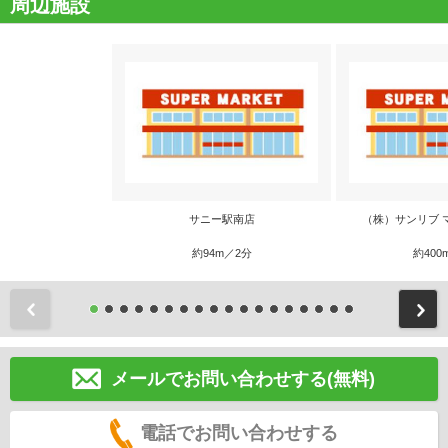
周辺施設
サニー駅南店
（株）サンリブ 
約94m／2分
約400
前
メールでお問い合わせする(無料)
電話でお問い合わせする