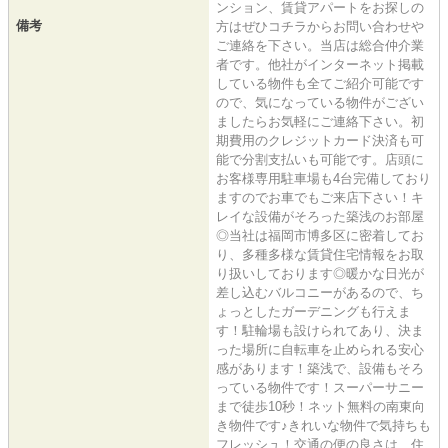
ンション、賃貸アパートをお探しの
備考
方はぜひコチラからお問い合わせや
ご連絡を下さい。当店は総合仲介業
者です。他社がインターネット掲載
している物件も全てご紹介可能です
ので、気になっている物件がござい
ましたらお気軽にご連絡下さい。初
期費用のクレジットカード決済も可
能で分割支払いも可能です。店頭に
お客様専用駐車場も4台完備しており
ますのでお車でもご来店下さい！キ
レイな設備がそろった築浅のお部屋
◎当社は福岡市博多区に密着してお
り、多種多様な賃貸住宅情報をお取
り扱いしております◎暖かな日光が
差し込むバルコニーがあるので、ち
ょっとしたガーデニングも行えま
す！駐輪場も設けられてあり、決ま
った場所に自転車を止められる安心
感があります！築浅で、設備もそろ
っている物件です！スーパーサニー
まで徒歩10秒！ネット無料の南東向
き物件です♪きれいな物件で気持ちも
フレッシュ！交通の便の良さは、住