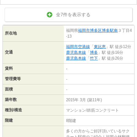
全7件を表示する
福岡県
福岡市博多区
博多駅南
３丁目4
所在地
-13
福岡市空港線
「
東比恵
」駅 徒歩12分
交通
鹿児島本線
「
博多
」駅 徒歩16分
鹿児島本線
「
竹下
」駅 徒歩26分
賃料
-
管理費等
-
面積
-
築年数
2015年 3月 (築11年)
種別/構造
マンション/鉄筋コンクリート
階建
8階建
多くの方からご好評頂いているサク
ラート駅南のご紹介！福岡小林郵便