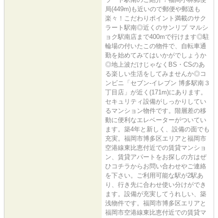
局(449m)も近いので郵便や郵送も
楽々！こだわりポイント満載のサク
ラート駅南◎近くのサンリブ マルシ
ョク駅南店まで400mで行けます◎駐
輪場の付いたこの物件で、自転車通
勤を始めてみてはいかがでしょうか
◎地上波だけじゃなくBS・CSのあ
る楽しい生活をしてみませんか◎コ
ンビニ「セブン‐イレブン 博多駅南３
丁目店」が近く(171m)にあります。
セキュリティ設備がしっかりしてい
るマンション物件です。階層差の移
動に便利なエレベーターがついてい
ます。築4年と新しく、設備の面でも
充実。福岡市博多区エリアと福岡市
空港線東比恵付近での賃貸マンショ
ン、賃貸アパートをお探しの方はぜ
ひコチラからお問い合わせやご連絡
を下さい。ご利用可能な駅が2駅あ
り、行き先に合わせ使い分けができ
ます。設備が充実してうれしい、築
浅物件です。福岡市博多区エリアと
福岡市空港線東比恵付近での賃貸マ