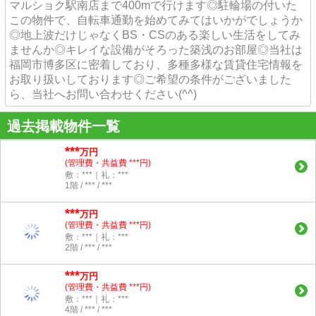
マルショク駅南店まで400mで行けます◎駐輪場の付いた
この物件で、自転車通勤を始めてみてはいかがでしょうか
◎地上波だけじゃなくBS・CSのある楽しい生活をしてみ
ませんか◎キレイな設備がそろった築浅のお部屋◎当社は
福岡市博多区に密着しており、多種多様な賃貸住宅情報を
お取り扱いしております◎ご希望の条件がございました
ら、当社へお問い合わせください(^^)
過去掲載物件一覧
***
万円
(管理費・共益費 ***円)
敷：***｜礼：***
1階 / *** / ***
***
万円
(管理費・共益費 ***円)
敷：***｜礼：***
2階 / *** / ***
***
万円
(管理費・共益費 ***円)
敷：***｜礼：***
4階 / *** / ***