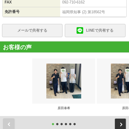
FAX
092-710-6162
免許番号
福岡県知事 (2) 第18562号
メールで共有する
LINEで共有する
お客様の声
原田泰希
原田
前