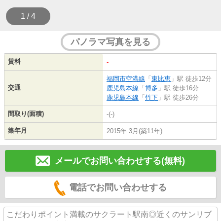
1 / 4
パノラマ写真を見る
賃料
-
福岡市空港線
「
東比恵
」駅 徒歩12分
交通
鹿児島本線
「
博多
」駅 徒歩16分
鹿児島本線
「
竹下
」駅 徒歩26分
間取り(面積)
-(-)
築年月
2015年 3月(築11年)
メールでお問い合わせする(無料)
電話でお問い合わせする
こだわりポイント満載のサクラート駅南◎近くのサンリブ