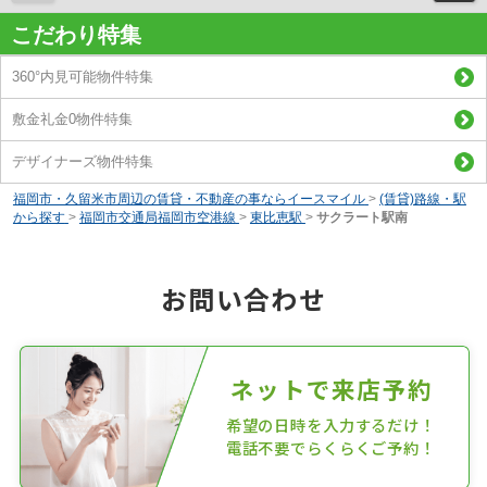
こだわり特集
360°内見可能物件特集
敷金礼金0物件特集
デザイナーズ物件特集
福岡市・久留米市周辺の賃貸・不動産の事ならイースマイル
>
(賃貸)路線・駅
から探す
>
福岡市交通局福岡市空港線
>
東比恵駅
>
サクラート駅南
お問い合わせ
ネットで来店予約
希望の日時を入力するだけ！
電話不要でらくらくご予約！