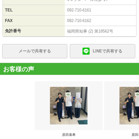
TEL
092-710-6161
FAX
092-710-6162
免許番号
福岡県知事 (2) 第18562号
メールで共有する
LINEで共有する
お客様の声
原田泰希
原田