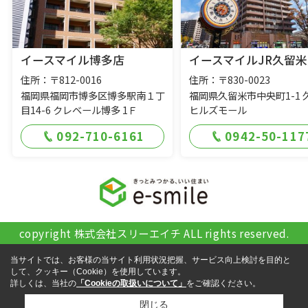
イースマイル博多店
イースマイルJR久留米
住所：〒812-0016
住所：〒830-0023
福岡県福岡市博多区博多駅南１丁
福岡県久留米市中央町1-1 
目14-6 クレベール博多 1Ｆ
ヒルズモール
092-710-6161
0942-50-117
copyright 株式会社スリーエイチ ALL rights reserved.
当サイトでは、お客様の当サイト利用状況把握、サービス向上検討を目的と
して、クッキー（Cookie）を使用しています。
詳しくは、当社の
「Cookieの取扱いについて」
をご確認ください。
閉じる