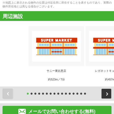
※地図上に表示される物件の位置は付近住所に所在することを表すものであり、実際の
物件所在地とは異なる場合がございます。
周辺施設
サニー東比恵店
レガネットキュ
約523m／7分
約457
前
メールでお問い合わせする(無料)