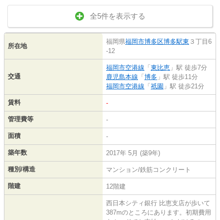
全5件を表示する
福岡県
福岡市博多区
博多駅東
３丁目6
所在地
-12
福岡市空港線
「
東比恵
」駅 徒歩7分
交通
鹿児島本線
「
博多
」駅 徒歩11分
福岡市空港線
「
祇園
」駅 徒歩21分
賃料
-
管理費等
-
面積
-
築年数
2017年 5月 (築9年)
種別/構造
マンション/鉄筋コンクリート
階建
12階建
西日本シティ銀行 比恵支店が歩いて
387mのところにあります。初期費用