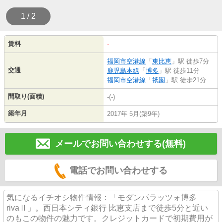
1 / 2
賃料
-
福岡市空港線
「
東比恵
」駅 徒歩7分
交通
鹿児島本線
「
博多
」駅 徒歩11分
福岡市空港線
「
祇園
」駅 徒歩21分
間取り(面積)
-(-)
築年月
2017年 5月(築9年)
メールでお問い合わせする(無料)
電話でお問い合わせする
気になるイチオシ物件情報：「モダンパラッツォ博多
rivaⅡ」。西日本シティ銀行 比恵支店まで徒歩5分と近い
のもこの物件の魅力です。クレジットカードで初期費用が