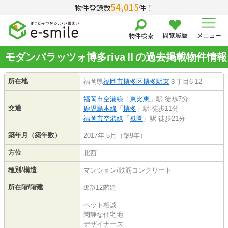
54,015
物件登録数
件！
閲覧履歴
メニュー
物件検索
モダンパラッツォ博多rivaⅡの過去掲載物件情報
所在地
福岡県
福岡市博多区
博多駅東
３丁目6-12
福岡市空港線
「
東比恵
」駅 徒歩7分
交通
鹿児島本線
「
博多
」駅 徒歩11分
福岡市空港線
「
祇園
」駅 徒歩21分
築年月（築年数）
2017年 5月（築9年）
方位
北西
種別/構造
マンション/鉄筋コンクリート
所在階/階建
8階/12階建
ペット相談
閑静な住宅地
デザイナーズ