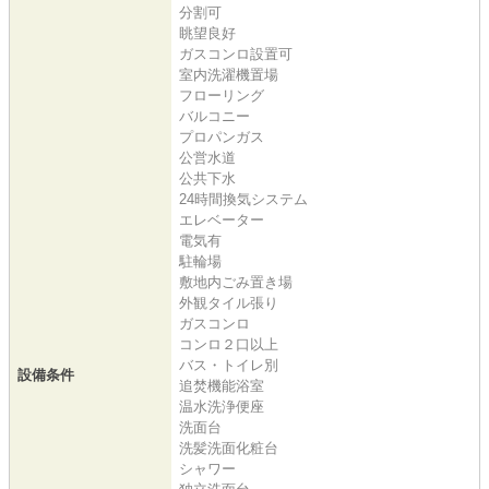
分割可
眺望良好
ガスコンロ設置可
室内洗濯機置場
フローリング
バルコニー
プロパンガス
公営水道
公共下水
24時間換気システム
エレベーター
電気有
駐輪場
敷地内ごみ置き場
外観タイル張り
ガスコンロ
コンロ２口以上
バス・トイレ別
設備条件
追焚機能浴室
温水洗浄便座
洗面台
洗髪洗面化粧台
シャワー