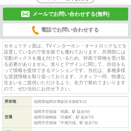
メールでお問い合わせする(無料)
電話でお問い合わせする
セキュリティ面は、TVインターホン・オートロックなどを
設置しているので安全面でも優れております。共用部には
宅配ボックスを備え付けているため、対面で荷物を受け取
る必要がありません。造りとデザインに関して、自信をも
って情報を提供できるマンションです。当社は、多種多様
な賃貸情報を取り扱っております。スタッフ一同、快適な
住まいをご提供いただけるよう、全力で努めてまいります
ので、ぜひ当社にお任せ下さい。
所在地
福岡県
福岡市博多区
冷泉町
9-11
福岡市空港線
「
祇園
」駅 徒歩5分
交通
福岡市箱崎線
「
呉服町
」駅 徒歩7分
福岡市空港線
「
中洲川端
」駅 徒歩7分