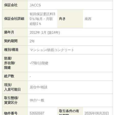
保証会社
JACCS
初回保証委託料3
保証会社詳細
向き
0％/毎月・月額
南西
総額1％
築年月
2012年 1月 (築14年)
契約期間
2年
種別/構造
マンション/鉄筋コンクリート
部屋/
所在階/
-/7階/11階建
階建
総戸数
-
現況/
居住中/相談
入居可能日
取引態様/
仲介/一般
賃貸区分
取引条件の有
物件番号
53550597
2026年08月20日