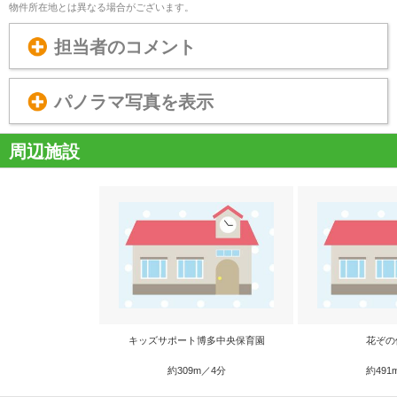
物件所在地とは異なる場合がございます。
担当者のコメント
パノラマ写真を表示
周辺施設
キッズサポート博多中央保育園
花ぞの
約309m／4分
約491