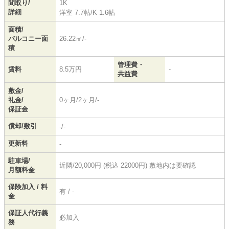
間取り/
1K
詳細
洋室 7.7帖
/
K 1.6帖
面積/
バルコニー面
26.22㎡/-
積
管理費・
賃料
8.5万円
-
共益費
敷金/
礼金/
0ヶ月/2ヶ月/-
保証金
償却/敷引
-/-
更新料
-
駐車場/
近隣/20,000円 (税込 22000円) 敷地内は要確認
月額料金
保険加入 / 料
有 / -
金
保証人代行義
必加入
務