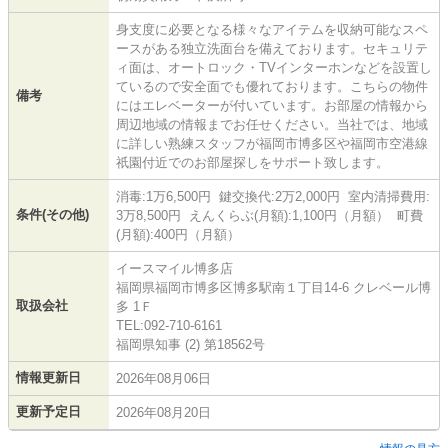
身支度に必要となる様々なアイテムを収納可能なスペ
ースがある独立洗面台を備えております。セキュリテ
ィ面は、オートロック・TVインターホンなどを設置し
ているので安全面でも優れております。こちらの物件
備考
にはエレベーターが付いています。お部屋の情報から
周辺地域の情報までお任せください。当社では、地域
に詳しい熟練スタッフが福岡市博多区や福岡市空港線
祇園付近でのお部屋探しをサポート致します。
消毒:1万6,500円 鍵交換代:2万2,000円 室内清掃費用:
条件(その他)
3万8,500円 えんくらぶ(月額):1,100円（月額） 町費
(月額):400円（月額）
イースマイル博多店
福岡県福岡市博多区博多駅南１丁目14-6 クレベール博
取扱会社
多 1Ｆ
TEL:092-710-6161
福岡県知事 (2) 第18562号
情報更新日
2026年08月06日
更新予定日
2026年08月20日