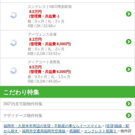
エンクレストNEO博多駅南
9.5
万
円
(管理費・共益費 -)
敷：0ヶ月｜礼：2ヶ月
4階 / 2K / 32.68㎡
アーヴェンス吉塚
8.3
万
円
(管理費・共益費 8,000円)
敷：0ヶ月｜礼：2ヶ月
6階 / 1LDK / 33.52㎡
ディアコート美野島
8.5
万
円
(管理費・共益費 6,000円)
敷：0.5ヶ月｜礼：1.5ヶ月
5階 / 2LDK / 49.00㎡
こだわり特集
360°内見可能物件特集
デザイナーズ物件特集
福岡市・久留米市周辺の賃貸・不動産の事ならイースマイル
>
(賃貸)路線・駅
から探す
>
福岡市交通局福岡市空港線
>
祇園駅
>
エンクレスト祇園Ⅱ
>
物件詳