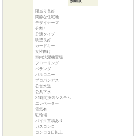
効期限
陽当り良好
閑静な住宅地
デザイナーズ
分割可
分譲タイプ
眺望良好
カードキー
女性向け
室内洗濯機置場
フローリング
ベランダ
バルコニー
プロパンガス
公営水道
公共下水
24時間換気システム
エレベーター
電気有
駐輪場
バイク置場あり
ガスコンロ
コンロ２口以上