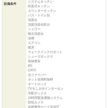
システムキッチン
設備条件
対面式キッチン
カウンターキッチン
バス・トイレ別
洗面台
洗髪洗面化粧台
シャワー
独立洗面台
浴槽
エアコン
暖房
ウォークインクロゼット
シューズボックス
収納豊富
BS
CATV
光ファイバー
ネット使用料無料
オートロック
TVモニタ付インターホン
宅配ボックス
24時間緊急通報システム
防犯カメラ
初期費用カード決済可