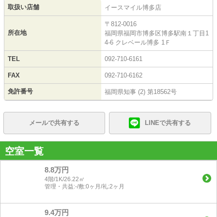
取扱い店舗
イースマイル博多店
〒812-0016
所在地
福岡県福岡市博多区博多駅南１丁目1
4-6 クレベール博多 1Ｆ
TEL
092-710-6161
FAX
092-710-6162
免許番号
福岡県知事 (2) 第18562号
メールで共有する
LINEで共有する
空室一覧
8.8万円
4階/1K/26.22㎡
管理・共益:-/敷:0ヶ月/礼:2ヶ月
9.4万円