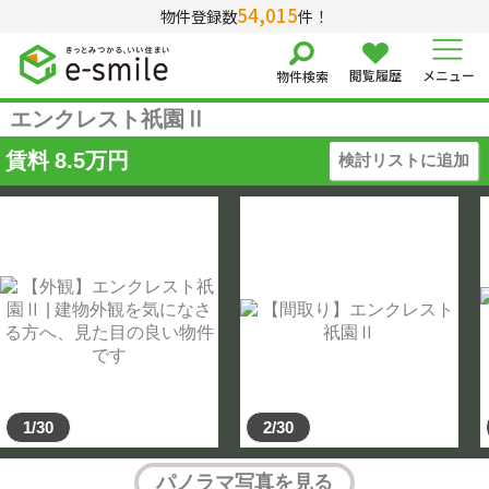
54,015
物件登録数
件！
閲覧履歴
メニュー
物件検索
エンクレスト祇園Ⅱ
賃料
8.5
万円
検討リストに追加
1/30
2/30
パノラマ写真を見る