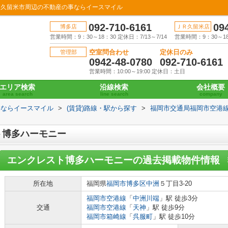
｜久留米市周辺の不動産の事ならイースマイル
092-710-6161
09
博多店
ＪＲ久留米店
営業時間：9：30～18：30 定休日：7/13～7/14
営業時間：9：30～18：
空室問合わせ
定休日のみ
管理部
0942-48-0780
092-710-6161
営業時間：10:00～19:00 定休日：土日
エリア検索
沿線検索
会社概要
area search
line search
company
事ならイースマイル
>
(賃貸)路線・駅から探す
>
福岡市交通局福岡市空港
ト博多ハーモニー
エンクレスト博多ハーモニー
の過去掲載物件情報
所在地
福岡県
福岡市博多区
中洲
５丁目3-20
福岡市空港線
「
中洲川端
」駅 徒歩3分
交通
福岡市空港線
「
天神
」駅 徒歩9分
福岡市箱崎線
「
呉服町
」駅 徒歩10分