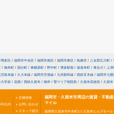
市博多区
/
福岡市中央区
/
福岡市南区
/
福岡市東区
/
鳥栖市
/
八女郡広川町
/
町
/
御井町
/
国分町
/
東櫛原町
/
野中町
/
博多駅南
/
築港本町
/
東合川
/
上津
鹿児島本線
/
久大本線
/
福岡市空港線
/
九州新幹線
/
西鉄甘木線
/
福岡市七隈
米大学前
/
花畑
/
西鉄久留米
/
御井
/
聖マリア病院前
/
久留米高校前
/
久留米
福岡市・久留米市周辺の賃貸・不動産
店舗情報
マイル
5年以内
お問い合わせ
スタッフ紹介
福岡県久留米市中央町1-1 久留米ヒルズモール