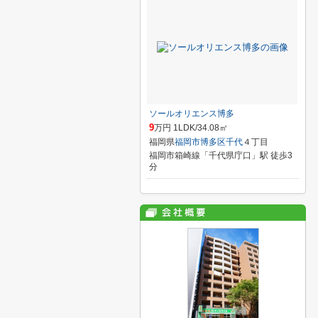
ソールオリエンス博多
9
万円 1LDK/34.08㎡
福岡県
福岡市博多区
千代
４丁目
福岡市箱崎線「千代県庁口」駅 徒歩3
分