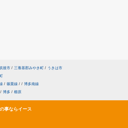
筑後市
/
三養基郡みやき町
/
うきは市
町
線
/
篠栗線
/
/
博多南線
/
博多
/
櫛原
の事ならイース