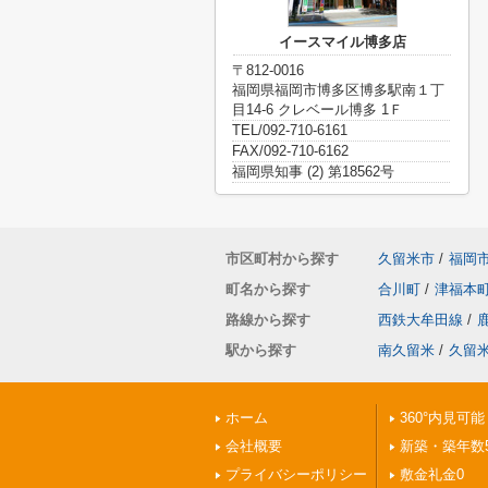
イースマイル博多店
〒812-0016
福岡県福岡市博多区博多駅南１丁
目14-6 クレベール博多 1Ｆ
TEL/092-710-6161
FAX/092-710-6162
福岡県知事 (2) 第18562号
市区町村から探す
久留米市
/
福岡
町名から探す
合川町
/
津福本
路線から探す
西鉄大牟田線
/
駅から探す
南久留米
/
久留
ホーム
360°内見可能
会社概要
新築・築年数
プライバシーポリシー
敷金礼金0