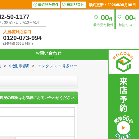
最終更新：2026年08月08日
42-50-1177
00
00
件
件
30 定休日：7/13～7/14
最近見た物件
検討リスト
入居者対応窓口
0120-073-994
(24時間 365日対応)
お問い合わせ
contact
線
>
中洲川端駅
>
エンクレスト博多ハー
現況の確認はお気軽にお問い合わせください。