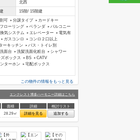
北西
建
15階/ 15階建
割可
分譲タイプ
カードキー
フローリング
ベランダ
バルコニー
間換気システム
エレベーター
電気有
ガスコンロ
コンロ２口以上
ターキッチン
バス・トイレ別
洗面台
洗髪洗面化粧台
シャワー
ーズボックス
BS
CATV
インターホン
宅配ボックス
この物件の情報をもっと見る
エンクレスト博多ハーモニー詳細はこちら
面積
詳細
検討リスト
28.29㎡
詳細を見る
追加する