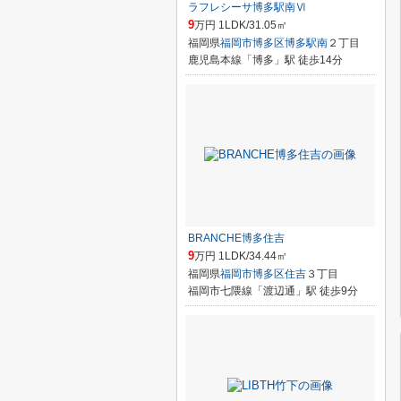
ラフレシーサ博多駅南Ⅵ
9
万円 1LDK/31.05㎡
福岡県
福岡市博多区
博多駅南
２丁目
鹿児島本線「博多」駅 徒歩14分
BRANCHE博多住吉
9
万円 1LDK/34.44㎡
福岡県
福岡市博多区
住吉
３丁目
福岡市七隈線「渡辺通」駅 徒歩9分