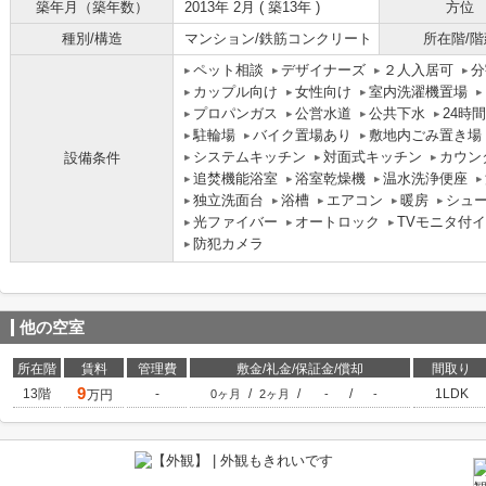
築年月（築年数）
2013年 2月 ( 築13年 )
方位
種別/構造
マンション/鉄筋コンクリート
所在階/階
ペット相談
デザイナーズ
２人入居可
分
カップル向け
女性向け
室内洗濯機置場
プロパンガス
公営水道
公共下水
24時
駐輪場
バイク置場あり
敷地内ごみ置き場
システムキッチン
対面式キッチン
カウン
設備条件
追焚機能浴室
浴室乾燥機
温水洗浄便座
独立洗面台
浴槽
エアコン
暖房
シュ
光ファイバー
オートロック
TVモニタ付
防犯カメラ
他の空室
所在階
賃料
管理費
敷金/礼金/保証金/償却
間取り
9
13階
-
/
/
/
1LDK
万円
0ヶ月
2ヶ月
-
-