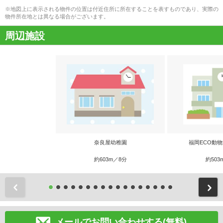
※地図上に表示される物件の位置は付近住所に所在することを表すものであり、実際の
物件所在地とは異なる場合がございます。
周辺施設
奈良屋幼稚園
福岡ECO動
約603m／8分
約503
前
メールでお問い合わせする(無料)