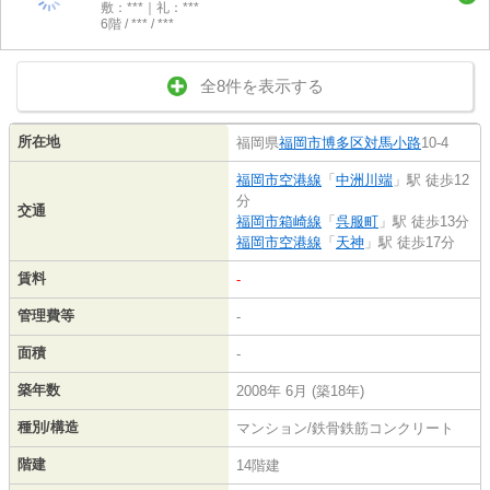
敷：***｜礼：***
6階 / *** / ***
全8件を表示する
所在地
福岡県
福岡市博多区
対馬小路
10-4
福岡市空港線
「
中洲川端
」駅 徒歩12
分
交通
福岡市箱崎線
「
呉服町
」駅 徒歩13分
福岡市空港線
「
天神
」駅 徒歩17分
賃料
-
管理費等
-
面積
-
築年数
2008年 6月 (築18年)
種別/構造
マンション/鉄骨鉄筋コンクリート
階建
14階建