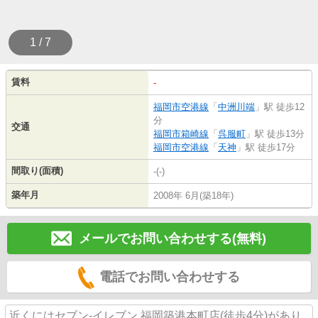
1 / 7
賃料
-
福岡市空港線
「
中洲川端
」駅 徒歩12
分
交通
福岡市箱崎線
「
呉服町
」駅 徒歩13分
福岡市空港線
「
天神
」駅 徒歩17分
間取り(面積)
-(-)
築年月
2008年 6月(築18年)
メールでお問い合わせする(無料)
電話でお問い合わせする
近くにはセブン‐イレブン 福岡築港本町店(徒歩4分)があり