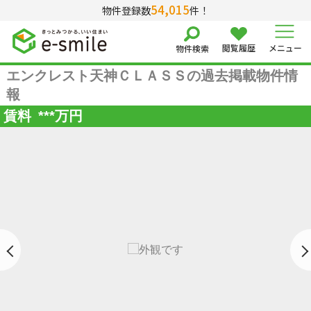
54,015
物件登録数
件！
閲覧履歴
メニュー
物件検索
エンクレスト天神ＣＬＡＳＳの過去掲載物件情
報
賃料
***
万円