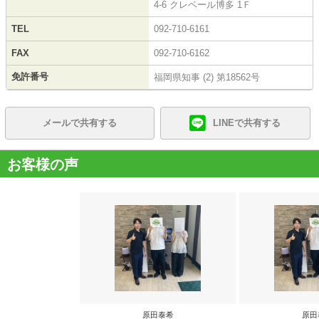
4-6 クレベール博多 1Ｆ
TEL
092-710-6161
FAX
092-710-6162
免許番号
福岡県知事 (2) 第18562号
メールで共有する
LINEで共有する
お客様の声
原田泰希
原田