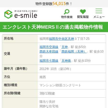
54,015
物件登録数
件！
閲覧履歴
メニュー
物件検索
エンクレスト天神MERSⅡの過去掲載物件情報
所在地
福岡県
福岡市中央区
天神
３丁目7-25
福岡市空港線
「
天神
」駅 徒歩5分
西鉄大牟田線
「
西鉄福岡（天神）
」駅 徒歩10
交通
分
福岡市七隈線
「
天神南
」駅 徒歩10分
築年月（築年数）
2012年 10月（築13年）
方位
南西
種別/構造
マンション/鉄筋コンクリート
所在階/階建
3階/13階建
陽当り良好
閑静な住宅地