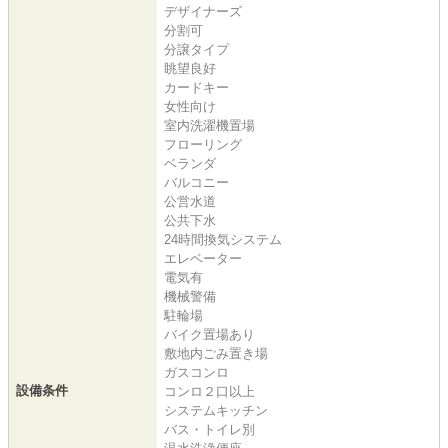
デザイナーズ
分割可
分譲タイプ
眺望良好
カードキー
女性向け
室内洗濯機置場
フローリング
ベランダ
バルコニー
公営水道
公共下水
24時間換気システム
エレベーター
電気有
機械警備
駐輪場
バイク置場あり
敷地内ごみ置き場
ガスコンロ
設備条件
コンロ２口以上
システムキッチン
バス・トイレ別