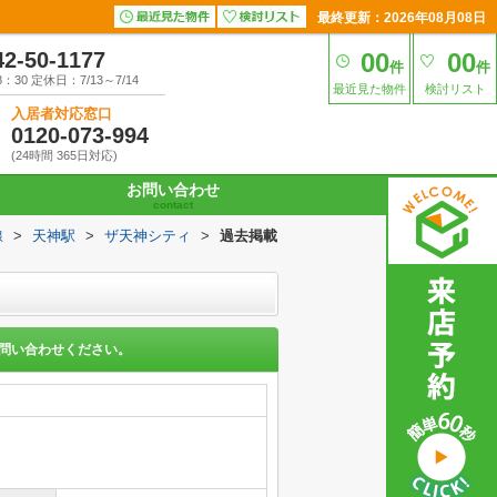
最終更新：2026年08月08日
42-50-1177
00
00
件
件
30 定休日：7/13～7/14
最近見た物件
検討リスト
入居者対応窓口
0120-073-994
(24時間 365日対応)
お問い合わせ
contact
線
>
天神駅
>
ザ天神シティ
>
過去掲載
問い合わせください。