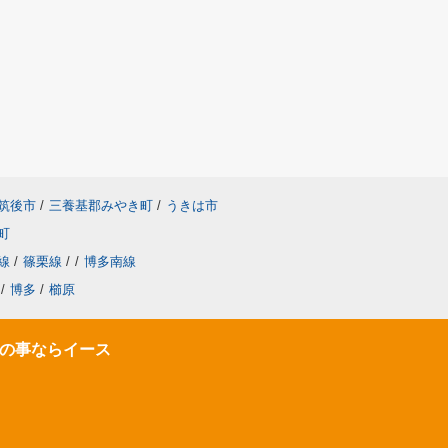
筑後市
/
三養基郡みやき町
/
うきは市
町
線
/
篠栗線
/
/
博多南線
/
博多
/
櫛原
の事ならイース