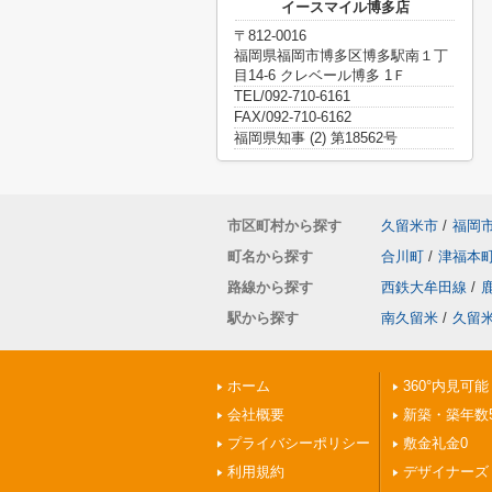
イースマイル博多店
〒812-0016
福岡県福岡市博多区博多駅南１丁
目14-6 クレベール博多 1Ｆ
TEL/092-710-6161
FAX/092-710-6162
福岡県知事 (2) 第18562号
市区町村から探す
久留米市
/
福岡
町名から探す
合川町
/
津福本
路線から探す
西鉄大牟田線
/
駅から探す
南久留米
/
久留
ホーム
360°内見可能
会社概要
新築・築年数
プライバシーポリシー
敷金礼金0
利用規約
デザイナーズ