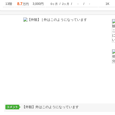
8.7
13階
3,000円
/
/
/
1K
万円
0ヶ月
2ヶ月
-
-
【外観】外はこのようになっています