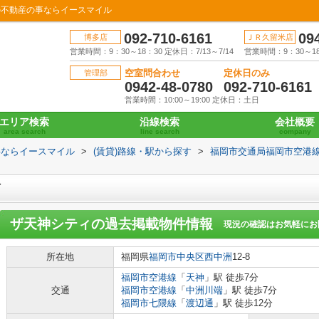
の不動産の事ならイースマイル
092-710-6161
09
博多店
ＪＲ久留米店
営業時間：9：30～18：30 定休日：7/13～7/14
営業時間：9：30～18：
空室問合わせ
定休日のみ
管理部
0942-48-0780
092-710-6161
営業時間：10:00～19:00 定休日：土日
エリア検索
沿線検索
会社概要
area search
line search
company
事ならイースマイル
>
(賃貸)路線・駅から探す
>
福岡市交通局福岡市空港
ィ
ザ天神シティ
の過去掲載物件情報
現況の確認はお気軽にお
所在地
福岡県
福岡市中央区
西中洲
12-8
福岡市空港線
「
天神
」駅 徒歩7分
交通
福岡市空港線
「
中洲川端
」駅 徒歩7分
福岡市七隈線
「
渡辺通
」駅 徒歩12分