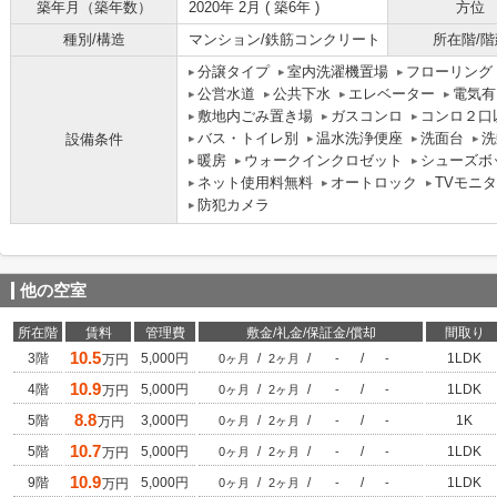
築年月（築年数）
2020年 2月 ( 築6年 )
方位
種別/構造
マンション/鉄筋コンクリート
所在階/階
分譲タイプ
室内洗濯機置場
フローリング
公営水道
公共下水
エレベーター
電気有
敷地内ごみ置き場
ガスコンロ
コンロ２口
バス・トイレ別
温水洗浄便座
洗面台
洗
設備条件
暖房
ウォークインクロゼット
シューズボ
ネット使用料無料
オートロック
TVモニ
防犯カメラ
他の空室
所在階
賃料
管理費
敷金/礼金/保証金/償却
間取り
10.5
3階
5,000円
/
/
/
1LDK
万円
0ヶ月
2ヶ月
-
-
10.9
4階
5,000円
/
/
/
1LDK
万円
0ヶ月
2ヶ月
-
-
8.8
5階
3,000円
/
/
/
1K
万円
0ヶ月
2ヶ月
-
-
10.7
5階
5,000円
/
/
/
1LDK
万円
0ヶ月
2ヶ月
-
-
10.9
9階
5,000円
/
/
/
1LDK
万円
0ヶ月
2ヶ月
-
-