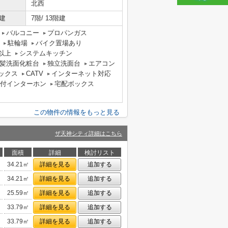
北西
建
7階/ 13階建
バルコニー
プロパンガス
駐輪場
バイク置場あり
以上
システムキッチン
髪洗面化粧台
独立洗面台
エアコン
ックス
CATV
インターネット対応
タ付インターホン
宅配ボックス
この物件の情報をもっと見る
ザ天神シティ詳細はこちら
面積
詳細
検討リスト
34.21㎡
詳細を見る
追加する
34.21㎡
詳細を見る
追加する
25.59㎡
詳細を見る
追加する
33.79㎡
詳細を見る
追加する
33.79㎡
詳細を見る
追加する