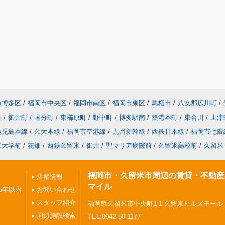
市博多区
/
福岡市中央区
/
福岡市南区
/
福岡市東区
/
鳥栖市
/
八女郡広川町
/
町
/
御井町
/
国分町
/
東櫛原町
/
野中町
/
博多駅南
/
築港本町
/
東合川
/
上津
鹿児島本線
/
久大本線
/
福岡市空港線
/
九州新幹線
/
西鉄甘木線
/
福岡市七隈
米大学前
/
花畑
/
西鉄久留米
/
御井
/
聖マリア病院前
/
久留米高校前
/
久留米
福岡市・久留米市周辺の賃貸・不動産
店舗情報
マイル
5年以内
お問い合わせ
スタッフ紹介
福岡県久留米市中央町1-1 久留米ヒルズモール
周辺施設検索
TEL:0942-50-1177