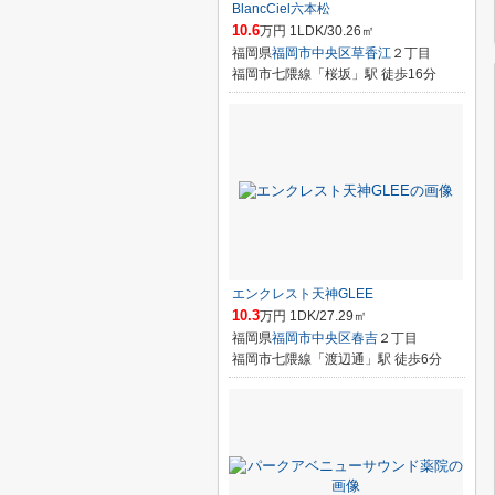
BlancCiel六本松
10.6
万円 1LDK/30.26㎡
福岡県
福岡市中央区
草香江
２丁目
福岡市七隈線「桜坂」駅 徒歩16分
エンクレスト天神GLEE
10.3
万円 1DK/27.29㎡
福岡県
福岡市中央区
春吉
２丁目
福岡市七隈線「渡辺通」駅 徒歩6分