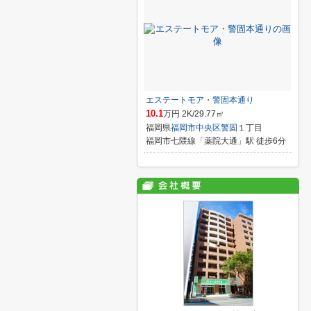
エステートモア・警固本通り
10.1
万円 2K/29.77㎡
福岡県
福岡市中央区
警固
１丁目
福岡市七隈線「薬院大通」駅 徒歩6分