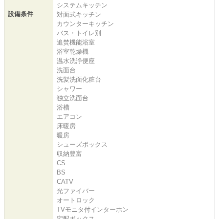
システムキッチン
設備条件
対面式キッチン
カウンターキッチン
バス・トイレ別
追焚機能浴室
浴室乾燥機
温水洗浄便座
洗面台
洗髪洗面化粧台
シャワー
独立洗面台
浴槽
エアコン
床暖房
暖房
シューズボックス
収納豊富
CS
BS
CATV
光ファイバー
オートロック
TVモニタ付インターホン
宅配ボックス