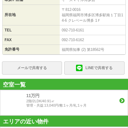
〒812-0016
所在地
福岡県福岡市博多区博多駅南１丁目1
4-6 クレベール博多 1Ｆ
TEL
092-710-6161
FAX
092-710-6162
免許番号
福岡県知事 (2) 第18562号
メールで共有する
LINEで共有する
空室一覧
11万円
2階/2LDK/40.91㎡
管理・共益:13,040円/敷:1ヶ月/礼:1ヶ月
エリアの近い物件