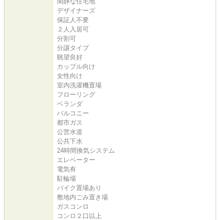
閑静な住宅地
デザイナーズ
保証人不要
２人入居可
分割可
分譲タイプ
眺望良好
カップル向け
女性向け
室内洗濯機置場
フローリング
ベランダ
バルコニー
都市ガス
公営水道
公共下水
24時間換気システム
エレベーター
電気有
駐輪場
バイク置場あり
敷地内ごみ置き場
ガスコンロ
コンロ２口以上