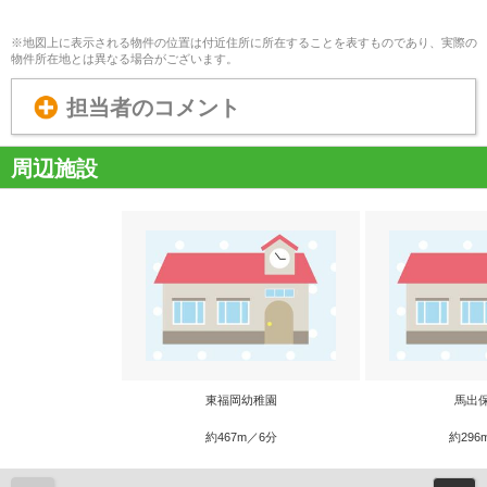
※地図上に表示される物件の位置は付近住所に所在することを表すものであり、実際の
物件所在地とは異なる場合がございます。
担当者のコメント
周辺施設
東福岡幼稚園
馬出
約467m／6分
約296