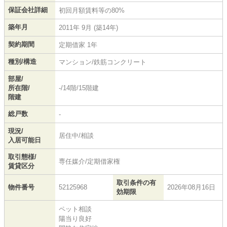
保証会社詳細
初回月額賃料等の80%
築年月
2011年 9月 (築14年)
契約期間
定期借家 1年
種別/構造
マンション/鉄筋コンクリート
部屋/
所在階/
-/14階/15階建
階建
総戸数
-
現況/
居住中/相談
入居可能日
取引態様/
専任媒介/定期借家権
賃貸区分
取引条件の有
物件番号
52125968
2026年08月16日
効期限
ペット相談
陽当り良好