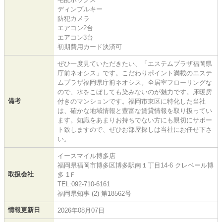
ディンプルキー
防犯カメラ
エアコン2台
エアコン3台
初期費用カード決済可
ぜひ一度見ていただきたい、「エステムプラザ福岡県
庁前ネオシス」です。こだわりポイント満載のエステ
ムプラザ福岡県庁前ネオシス。全居室フローリングな
ので、水をこぼしても染みないのが魅力です。床暖房
備考
付きのマンションです。福岡市東区に特化した当社
は、確かな地域情報と豊富な賃貸情報を取り扱ってい
ます。知識をあまりお持ちでない方にも親切にサポー
ト致しますので、ぜひお部屋探しは当社にお任せ下さ
い。
イースマイル博多店
福岡県福岡市博多区博多駅南１丁目14-6 クレベール博
取扱会社
多 1Ｆ
TEL:092-710-6161
福岡県知事 (2) 第18562号
情報更新日
2026年08月07日