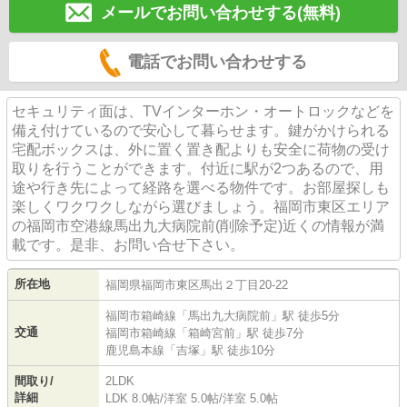
メールでお問い合わせする(無料)
電話でお問い合わせする
セキュリティ面は、TVインターホン・オートロックなどを
備え付けているので安心して暮らせます。鍵がかけられる
宅配ボックスは、外に置く置き配よりも安全に荷物の受け
取りを行うことができます。付近に駅が2つあるので、用
途や行き先によって経路を選べる物件です。お部屋探しも
楽しくワクワクしながら選びましょう。福岡市東区エリア
の福岡市空港線馬出九大病院前(削除予定)近くの情報が満
載です。是非、お問い合せ下さい。
所在地
福岡県
福岡市東区
馬出
２丁目20-22
福岡市箱崎線
「
馬出九大病院前
」駅 徒歩5分
交通
福岡市箱崎線
「
箱崎宮前
」駅 徒歩7分
鹿児島本線
「
吉塚
」駅 徒歩10分
間取り/
2LDK
詳細
LDK 8.0帖
/
洋室 5.0帖
/
洋室 5.0帖