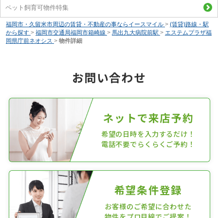
ペット飼育可物件特集
福岡市・久留米市周辺の賃貸・不動産の事ならイースマイル
>
(賃貸)路線・駅
から探す
>
福岡市交通局福岡市箱崎線
>
馬出九大病院前駅
>
エステムプラザ福
岡県庁前ネオシス
>
物件詳細
お問い合わせ
ネットで来店予約
希望の日時を入力するだけ！
電話不要でらくらくご予約！
希望条件登録
お客様のご希望に合わせた
物件をプロ目線でご提案！