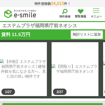
54,015
物件登録数
件！
閲覧履歴
メニュー
物件検索
エステムプラザ福岡県庁前ネオシス
賃料
11.5
万円
検討リストに追加
1/27
2/27