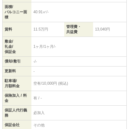
面積/
バルコニー面
40.91㎡/-
積
管理費・
賃料
11.5万円
13,040円
共益費
敷金/
礼金/
1ヶ月/1ヶ月/-
保証金
償却/敷引
-/-
更新料
-
駐車場/
空有/10,000円 (税込)
月額料金
保険加入 / 料
有 / -
金
保証人代行義
必加入
務
保証会社
その他