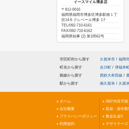
イースマイル博多店
〒812-0016
福岡県福岡市博多区博多駅南１丁
目14-6 クレベール博多 1Ｆ
TEL/092-710-6161
FAX/092-710-6162
福岡県知事 (2) 第18562号
市区町村から探す
久留米市
/
福岡
町名から探す
合川町
/
津福本
路線から探す
西鉄大牟田線
/
駅から探す
南久留米
/
久留
ホーム
360°内見可能
会社概要
新築・築年数
プライバシーポリシー
敷金礼金0
利用規約
デザイナーズ