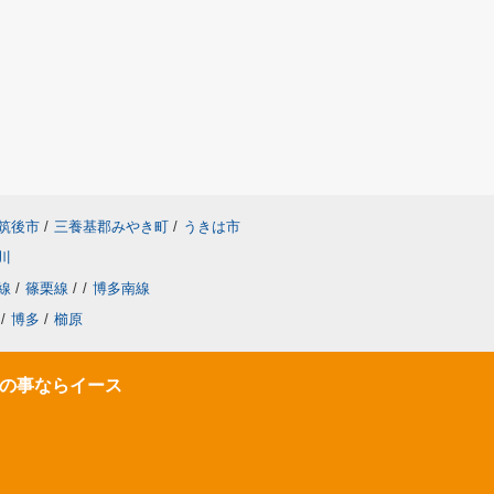
筑後市
/
三養基郡みやき町
/
うきは市
川
線
/
篠栗線
/
/
博多南線
/
博多
/
櫛原
の事ならイース