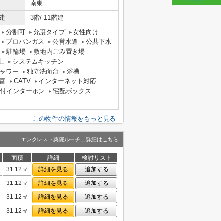
南東
建
3階/ 11階建
分割可
分譲タイプ
女性向け
プロパンガス
公営水道
公共下水
駐輪場
敷地内ごみ置き場
上
システムキッチン
ャワー
独立洗面台
浴槽
富
CATV
インターネット対応
タ付インターホン
宅配ボックス
この物件の情報をもっと見る
エンクレスト薬院ルーチェ詳細はこちら
面積
詳細
検討リスト
31.12㎡
詳細を見る
追加する
31.12㎡
詳細を見る
追加する
31.12㎡
詳細を見る
追加する
31.12㎡
詳細を見る
追加する