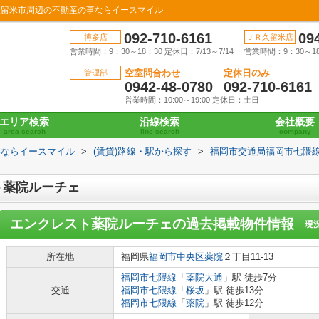
久留米市周辺の不動産の事ならイースマイル
092-710-6161
09
博多店
ＪＲ久留米店
営業時間：9：30～18：30 定休日：7/13～7/14
営業時間：9：30～18：
空室問合わせ
定休日のみ
管理部
0942-48-0780
092-710-6161
営業時間：10:00～19:00 定休日：土日
エリア検索
沿線検索
会社概要
area search
line search
company
事ならイースマイル
>
(賃貸)路線・駅から探す
>
福岡市交通局福岡市七隈
ト薬院ルーチェ
エンクレスト薬院ルーチェ
の過去掲載物件情報
現
所在地
福岡県
福岡市中央区
薬院
２丁目11-13
福岡市七隈線
「
薬院大通
」駅 徒歩7分
交通
福岡市七隈線
「
桜坂
」駅 徒歩13分
福岡市七隈線
「
薬院
」駅 徒歩12分