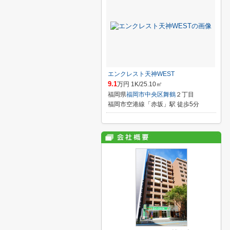
エンクレスト天神WEST
9.1
万円 1K/25.10㎡
福岡県
福岡市中央区
舞鶴
２丁目
福岡市空港線「赤坂」駅 徒歩5分