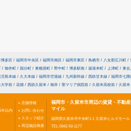
市博多区
/
福岡市中央区
/
福岡市南区
/
福岡市東区
/
鳥栖市
/
八女郡広川町
/
町
/
御井町
/
国分町
/
東櫛原町
/
野中町
/
博多駅南
/
築港本町
/
上津町
/
東合
鹿児島本線
/
久大本線
/
福岡市空港線
/
九州新幹線
/
西鉄甘木線
/
福岡市七隈
米大学前
/
花畑
/
西鉄久留米
/
御井
/
聖マリア病院前
/
久留米高校前
/
久留米
福岡市・久留米市周辺の賃貸・不動産
店舗情報
マイル
5年以内
お問い合わせ
スタッフ紹介
福岡県久留米市中央町1-1 久留米ヒルズモール
周辺施設検索
TEL:0942-50-1177