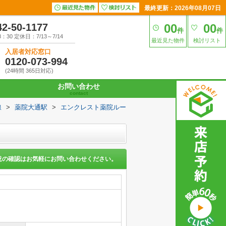
最終更新：2026年08月07日
42-50-1177
00
00
件
件
30 定休日：7/13～7/14
最近見た物件
検討リスト
入居者対応窓口
0120-073-994
(24時間 365日対応)
お問い合わせ
contact
線
>
薬院大通駅
>
エンクレスト薬院ルー
況の確認はお気軽にお問い合わせください。