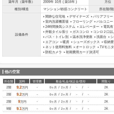
築年月（築年数）
2009年 10月 ( 築16年 )
方位
種別/構造
マンション/鉄筋コンクリート
所在階/階
閑静な住宅地
デザイナーズ
バリアフリー
室内洗濯機置場
フローリング
バルコニー
24時間換気システム
エレベーター
電気有
外観タイル張り
ガスコンロ
コンロ２口以
設備条件
バス・トイレ別
温水洗浄便座
洗面台
シ
エアコン
暖房
シューズボックス
収納豊
ネット使用料無料
オートロック
TVモニ
防犯カメラ
初期費用カード決済可
他の空室
所在階
賃料
管理費
敷金/礼金/保証金/償却
間取り
9.2
2階
-
/
/
/
2K
万円
0ヶ月
2ヶ月
-
-
9.2
2階
-
/
/
/
2K
万円
0ヶ月
2ヶ月
-
-
9
2階
-
/
/
/
2K
万円
0ヶ月
2ヶ月
-
-
9.1
9階
-
/
/
/
2K
万円
0ヶ月
2ヶ月
-
-