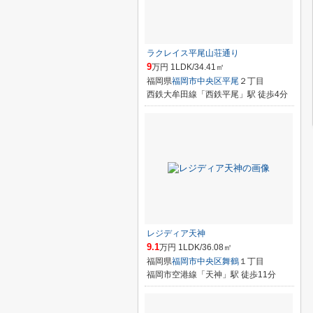
ラクレイス平尾山荘通り
9
万円 1LDK/34.41㎡
福岡県
福岡市中央区
平尾
２丁目
西鉄大牟田線「西鉄平尾」駅 徒歩4分
レジディア天神
9.1
万円 1LDK/36.08㎡
福岡県
福岡市中央区
舞鶴
１丁目
福岡市空港線「天神」駅 徒歩11分