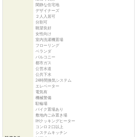
閑静な住宅地
デザイナーズ
２人入居可
分割可
眺望良好
女性向け
室内洗濯機置場
フローリング
ベランダ
バルコニー
都市ガス
公営水道
公共下水
24時間換気システム
エレベーター
電気有
機械警備
駐輪場
バイク置場あり
敷地内ごみ置き場
IHクッキングヒーター
コンロ２口以上
システムキッチン