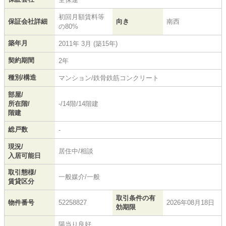
初回月額賃料等
保証会社詳細
向き
南西
の80%
築年月
2011年 3月 (築15年)
契約期間
2年
種別/構造
マンション/鉄骨鉄筋コンクリート
部屋/
所在階/
-/14階/14階建
階建
総戸数
-
現況/
居住中/相談
入居可能日
取引態様/
一般媒介/一般
賃貸区分
取引条件の有
物件番号
52258827
2026年08月18日
効期限
陽当り良好