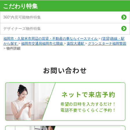
こだわり特集
360°内見可能物件特集
デザイナーズ物件特集
福岡市・久留米市周辺の賃貸・不動産の事ならイースマイル
>
(賃貸)路線・駅
から探す
>
福岡市交通局福岡市七隈線
>
薬院大通駅
>
グランエターナ福岡警固
>
物件詳細
お問い合わせ
ネットで来店予約
希望の日時を入力するだけ！
電話不要でらくらくご予約！