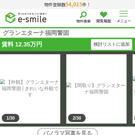
54,015
物件登録数
件！
閲覧履歴
メニュー
物件検索
グランエターナ福岡警固
賃料
12.35
万円
検討リストに追加
1/30
2/30
パノラマ写真を見る