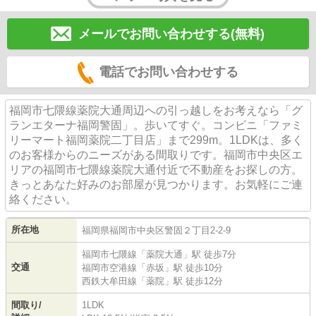
メールでお問い合わせする(無料)
電話でお問い合わせする
福岡市七隈線薬院大通周辺への引っ越しをお考えなら「グ
ランエターナ福岡警固」。歩いてすぐ。コンビニ「ファミ
リーマート福岡薬院二丁目店」まで299m。1LDKは、多く
のお客様からのニーズがある間取りです。福岡市中央区エ
リアの福岡市七隈線薬院大通付近で不動産をお探しの方。
きっとあなた好みのお部屋が見つかります。お気軽にご連
絡ください。
所在地
福岡県
福岡市中央区
警固
２丁目2-2-9
福岡市七隈線
「
薬院大通
」駅 徒歩7分
交通
福岡市空港線
「
赤坂
」駅 徒歩10分
西鉄大牟田線
「
薬院
」駅 徒歩12分
間取り/
1LDK