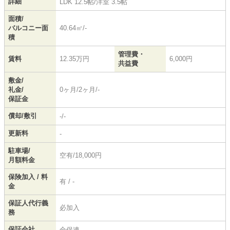
詳細
LDK 12.5帖
/
洋室 3.5帖
面積/
バルコニー面
40.64㎡/-
積
管理費・
賃料
12.35万円
6,000円
共益費
敷金/
礼金/
0ヶ月/2ヶ月/-
保証金
償却/敷引
-/-
更新料
-
駐車場/
空有/18,000円
月額料金
保険加入 / 料
有 / -
金
保証人代行義
必加入
務
保証会社
全保連