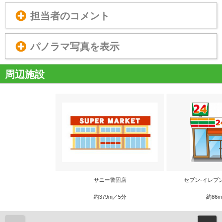
担当者のコメント
パノラマ写真を表示
周辺施設
サニー警固店
セブン‐イレブ
約379m／5分
約86