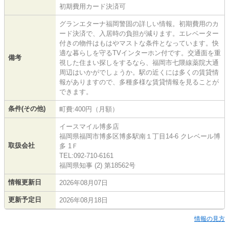
初期費用カード決済可
グランエターナ福岡警固の詳しい情報。初期費用のカ
ード決済で、入居時の負担が減ります。エレベーター
付きの物件はもはやマストな条件となっています。快
適な暮らしを守るTVインターホン付です。交通面を重
備考
視した住まい探しをするなら、福岡市七隈線薬院大通
周辺はいかがでしょうか。駅の近くには多くの賃貸情
報がありますので、多種多様な賃貸情報を見ることが
できます。
条件(その他)
町費:400円（月額）
イースマイル博多店
福岡県福岡市博多区博多駅南１丁目14-6 クレベール博
取扱会社
多 1Ｆ
TEL:092-710-6161
福岡県知事 (2) 第18562号
情報更新日
2026年08月07日
更新予定日
2026年08月18日
情報の見方