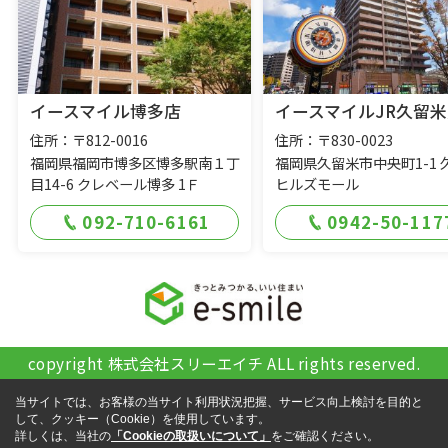
イースマイル博多店
イースマイルJR久留米
住所：〒812-0016
住所：〒830-0023
福岡県福岡市博多区博多駅南１丁
福岡県久留米市中央町1-1 
目14-6 クレベール博多 1Ｆ
ヒルズモール
092-710-6161
0942-50-117
copyright 株式会社スリーエイチ ALL rights reserved.
当サイトでは、お客様の当サイト利用状況把握、サービス向上検討を目的と
して、クッキー（Cookie）を使用しています。
詳しくは、当社の
「Cookieの取扱いについて」
をご確認ください。