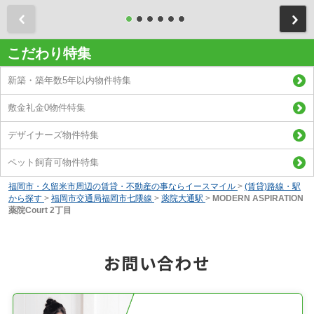
前
こだわり特集
新築・築年数5年以内物件特集
敷金礼金0物件特集
デザイナーズ物件特集
ペット飼育可物件特集
福岡市・久留米市周辺の賃貸・不動産の事ならイースマイル
>
(賃貸)路線・駅
から探す
>
福岡市交通局福岡市七隈線
>
薬院大通駅
>
MODERN ASPIRATION
薬院Court 2丁目
お問い合わせ