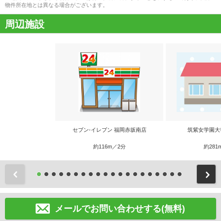
物件所在地とは異なる場合がございます。
周辺施設
セブン‐イレブン 福岡赤坂南店
筑紫女学園大
約116m／2分
約281
前
メールでお問い合わせする(無料)