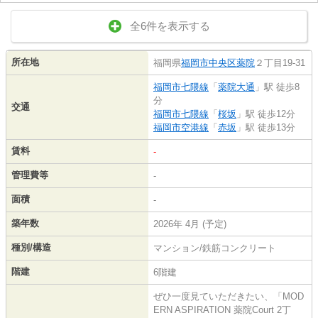
全6件を表示する
所在地
福岡県
福岡市中央区
薬院
２丁目19-31
福岡市七隈線
「
薬院大通
」駅 徒歩8
分
交通
福岡市七隈線
「
桜坂
」駅 徒歩12分
福岡市空港線
「
赤坂
」駅 徒歩13分
賃料
-
管理費等
-
面積
-
築年数
2026年 4月 (予定)
種別/構造
マンション/鉄筋コンクリート
階建
6階建
ぜひ一度見ていただきたい、「MOD
ERN ASPIRATION 薬院Court 2丁