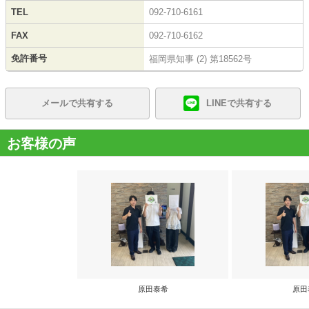
TEL
092-710-6161
FAX
092-710-6162
免許番号
福岡県知事 (2) 第18562号
メールで共有する
LINEで共有する
お客様の声
原田泰希
原田