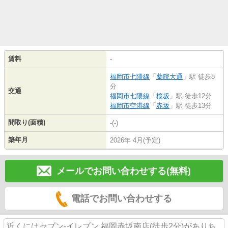
賃料
-
福岡市七隈線
「
薬院大通
」駅 徒歩8
分
交通
福岡市七隈線
「
桜坂
」駅 徒歩12分
福岡市空港線
「
赤坂
」駅 徒歩13分
間取り(面積)
-(-)
築年月
2026年 4月(予定)
メールでお問い合わせする(無料)
電話でお問い合わせする
近くにはセブン‐イレブン 福岡赤坂南店(徒歩2分)がありち