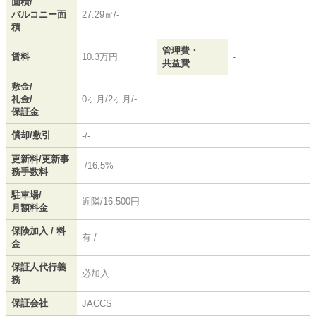
面積/
バルコニー面
27.29㎡/-
積
管理費・
賃料
10.3万円
-
共益費
敷金/
礼金/
0ヶ月/2ヶ月/-
保証金
償却/敷引
-/-
更新料/更新事
-/16.5%
務手数料
駐車場/
近隣/16,500円
月額料金
保険加入 / 料
有 / -
金
保証人代行義
必加入
務
保証会社
JACCS