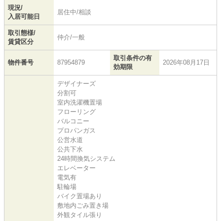
現況/
居住中/相談
入居可能日
取引態様/
仲介/一般
賃貸区分
取引条件の有
物件番号
87954879
2026年08月17日
効期限
デザイナーズ
分割可
室内洗濯機置場
フローリング
バルコニー
プロパンガス
公営水道
公共下水
24時間換気システム
エレベーター
電気有
駐輪場
バイク置場あり
敷地内ごみ置き場
外観タイル張り