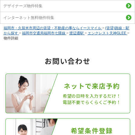
デザイナーズ物件特集
インターネット無料物件特集
福岡市・久留米市周辺の賃貸・不動産の事ならイースマイル
>
(賃貸)路線・駅
から探す
>
福岡市交通局福岡市七隈線
>
渡辺通駅
>
エンクレスト天神GLEE
>
物件詳細
お問い合わせ
ネットで来店予約
希望の日時を入力するだけ！
電話不要でらくらくご予約！
希望条件登録