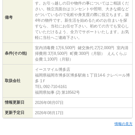
す。お引っ越しの日や物件の事についてはご相談くだ
さい。独立洗面台はコンセントや照明、大きな鏡など
がついているので化粧や身支度の際に役立ちます。築
備考
4年の物件です。新生活を始めるためのお住まいを探
すなら、当社にお任せ下さい。初めての方でも安心し
ていただけるよう、全力でサポートいたします。お気
軽に当社へご連絡下さい。
室内消毒費:1万6,500円 鍵交換代:2万2,000円 室内清
条件(その他)
掃費用:3万8,500円 町費:300円（月額） えんくらぶ
会費:1,100円（月額）
イースマイル博多店
福岡県福岡市博多区博多駅南１丁目14-6 クレベール博
取扱会社
多 1Ｆ
TEL:092-710-6161
福岡県知事 (2) 第18562号
情報更新日
2026年08月07日
更新予定日
2026年08月17日
情報の見方