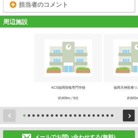
担当者のコメント
周辺施設
KCS福岡情報専門学校
福岡天神医療リ
約409m／6分
約665
前
メールでお問い合わせする(無料)