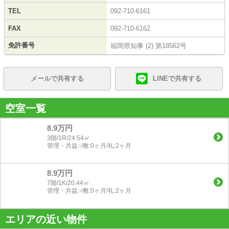
TEL
092-710-6161
FAX
092-710-6162
免許番号
福岡県知事 (2) 第18562号
メールで共有する
LINEで共有する
空室一覧
8.9万円
3階/1R/24.54㎡
管理・共益:-/敷:0ヶ月/礼:2ヶ月
8.9万円
7階/1K/20.44㎡
管理・共益:-/敷:0ヶ月/礼:2ヶ月
エリアの近い物件