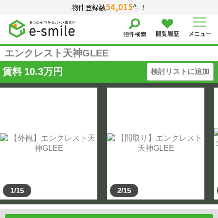
54,015
物件登録数
件！
閲覧履歴
メニュー
物件検索
エンクレスト天神GLEE
賃料
10.3
万円
検討リストに追加
1/15
2/15