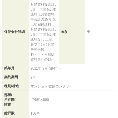
月額賃料等合計3
0％ 年間保証委
託料は月額賃料
等合計の15％ 又
は初回保証料
月額賃料等合計8
保証会社詳細
向き
東
0％ 年間保証委
託料なし 上記、
各プランに月額
事務手数
料・・・月額総
賃料合計の1％
築年月
2021年 9月 (築4年)
契約期間
2年
種別/構造
マンション/鉄筋コンクリート
部屋/
所在階/
-/9階/14階建
階建
総戸数
136戸