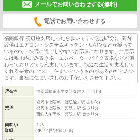
メールでお問い合わせする(無料)
電話でお問い合わせする
福岡銀行 渡辺通支店だったら歩いてすぐ(徒歩7分)。室内
設備はエアコン・システムキッチン・CATVなどが揃って
いるので、快適に過ごしやすいお部屋になります。共用部
には敷地内ごみ置き場・エレベータ・バイク置場などが備
わっておりとても充実しています。快適な生活を実現して
くれる要素の一つに、住まいというものがあるのだと思い
ます。当社に住まい探しのお手伝いをさせて下さい。
所在地
福岡県
福岡市中央区
春吉
２丁目11-9
福岡市七隈線
「
渡辺通
」駅 徒歩6分
交通
福岡市七隈線
「
薬院
」駅 徒歩11分
西鉄大牟田線
「
薬院
」駅 徒歩11分
間取り/
1DK
詳細
DK 7.4帖
/
洋室 3.1帖