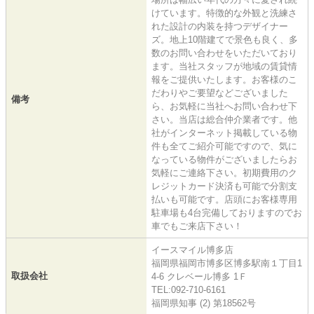
けています。特徴的な外観と洗練さ
れた設計の内装を持つデザイナー
ズ。地上10階建てで景色も良く、多
数のお問い合わせをいただいており
ます。当社スタッフが地域の賃貸情
報をご提供いたします。お客様のこ
だわりやご要望などございました
備考
ら、お気軽に当社へお問い合わせ下
さい。当店は総合仲介業者です。他
社がインターネット掲載している物
件も全てご紹介可能ですので、気に
なっている物件がございましたらお
気軽にご連絡下さい。初期費用のク
レジットカード決済も可能で分割支
払いも可能です。店頭にお客様専用
駐車場も4台完備しておりますのでお
車でもご来店下さい！
イースマイル博多店
福岡県福岡市博多区博多駅南１丁目1
取扱会社
4-6 クレベール博多 1Ｆ
TEL:092-710-6161
福岡県知事 (2) 第18562号