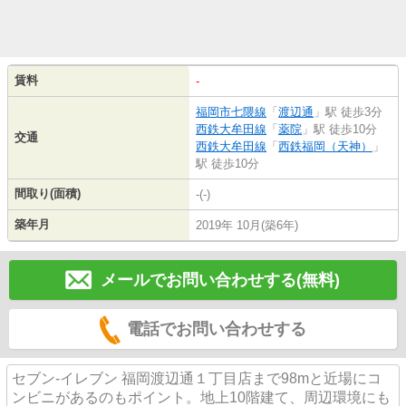
賃料
-
福岡市七隈線
「
渡辺通
」駅 徒歩3分
西鉄大牟田線
「
薬院
」駅 徒歩10分
交通
西鉄大牟田線
「
西鉄福岡（天神）
」
駅 徒歩10分
間取り(面積)
-(-)
築年月
2019年 10月(築6年)
メールでお問い合わせする(無料)
電話でお問い合わせする
セブン‐イレブン 福岡渡辺通１丁目店まで98mと近場にコ
ンビニがあるのもポイント。地上10階建て、周辺環境にも