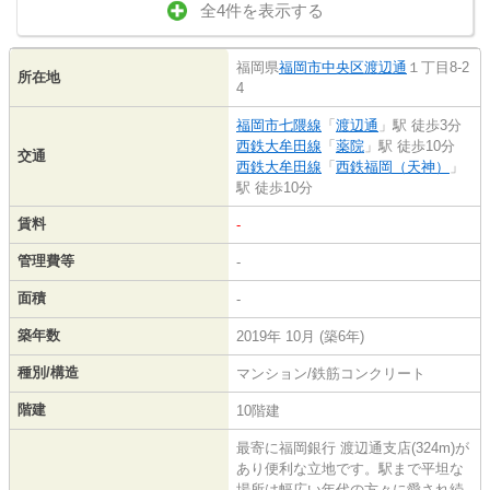
全4件を表示する
福岡県
福岡市中央区
渡辺通
１丁目8-2
所在地
4
福岡市七隈線
「
渡辺通
」駅 徒歩3分
西鉄大牟田線
「
薬院
」駅 徒歩10分
交通
西鉄大牟田線
「
西鉄福岡（天神）
」
駅 徒歩10分
賃料
-
管理費等
-
面積
-
築年数
2019年 10月 (築6年)
種別/構造
マンション/鉄筋コンクリート
階建
10階建
最寄に福岡銀行 渡辺通支店(324m)が
あり便利な立地です。駅まで平坦な
場所は幅広い年代の方々に愛され続