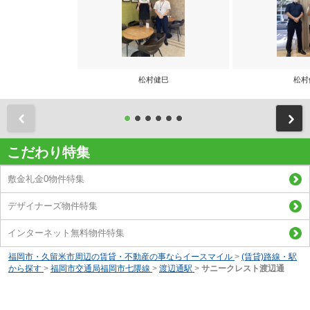
松村健巳
松村
前
こだわり特集
敷金礼金0物件特集
デザイナーズ物件特集
インターネット無料物件特集
福岡市・久留米市周辺の賃貸・不動産の事ならイースマイル
>
(賃貸)路線・駅
から探す
>
福岡市交通局福岡市七隈線
>
渡辺通駅
>
サニークレスト渡辺通