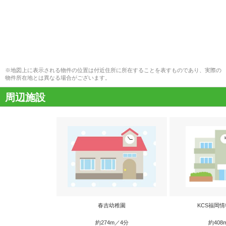
※地図上に表示される物件の位置は付近住所に所在することを表すものであり、実際の
物件所在地とは異なる場合がございます。
周辺施設
春吉幼稚園
KCS福岡
約274m／4分
約408