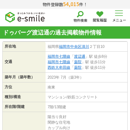
54,015
物件登録数
件！
閲覧履歴
メニュー
物件検索
ドゥバーグ渡辺通の過去掲載物件情報
所在地
福岡県
福岡市中央区
清川
２丁目10
福岡市七隈線
「
渡辺通
」駅 徒歩8分
交通
福岡市七隈線
「
薬院
」駅 徒歩11分
西鉄大牟田線
「
薬院
」駅 徒歩11分
築年月（築年数）
2023年 7月（築3年）
方位
南東
種別/構造
マンション/鉄筋コンクリート
所在階/階建
7階/13階建
陽当り良好
閑静な住宅地
カップル向け