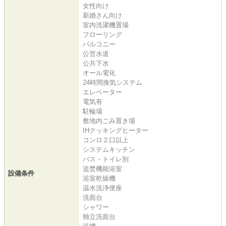
女性向け
新婚さん向け
室内洗濯機置場
フローリング
バルコニー
公営水道
公共下水
オール電化
24時間換気システム
エレベーター
電気有
駐輪場
敷地内ごみ置き場
IHクッキングヒーター
コンロ２口以上
システムキッチン
バス・トイレ別
追焚機能浴室
設備条件
浴室乾燥機
温水洗浄便座
洗面台
シャワー
独立洗面台