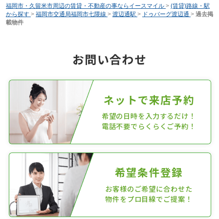
福岡市・久留米市周辺の賃貸・不動産の事ならイースマイル
>
(賃貸)路線・駅
から探す
>
福岡市交通局福岡市七隈線
>
渡辺通駅
>
ドゥバーグ渡辺通
>
過去掲
載物件
お問い合わせ
ネットで来店予約
希望の日時を入力するだけ！
電話不要でらくらくご予約！
希望条件登録
お客様のご希望に合わせた
物件をプロ目線でご提案！