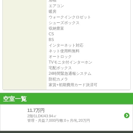
浴槽
エアコン
暖房
ウォークインクロゼット
シューズボックス
収納豊富
CS
BS
インターネット対応
ネット使用料無料
オートロック
TVモニタ付インターホン
宅配ボックス
24時間緊急通報システム
防犯カメラ
家賃+初期費用カード決済可
空室一覧
11.7万円
2階/1LDK/43.94㎡
管理・共益:7,000円/敷:0ヶ月/礼:20万円