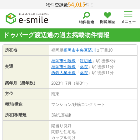
54,015
物件登録数
件！
閲覧履歴
メニュー
物件検索
ドゥバーグ渡辺通の過去掲載物件情報
所在地
福岡県
福岡市中央区
清川
２丁目10
福岡市七隈線
「
渡辺通
」駅 徒歩8分
交通
福岡市七隈線
「
薬院
」駅 徒歩11分
西鉄大牟田線
「
薬院
」駅 徒歩11分
築年月（築年数）
2023年 7月（築3年）
方位
南東
種別/構造
マンション/鉄筋コンクリート
所在階/階建
3階/13階建
陽当り良好
閑静な住宅地
カップル向け