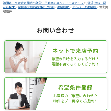
福岡市・久留米市周辺の賃貸・不動産の事ならイースマイル
>
(賃貸)路線・駅
から探す
>
福岡市交通局福岡市七隈線
>
渡辺通駅
>
ドゥバーグ渡辺通
>
過去掲
載物件
お問い合わせ
ネットで来店予約
希望の日時を入力するだけ！
電話不要でらくらくご予約！
希望条件登録
お客様のご希望に合わせた
物件をプロ目線でご提案！