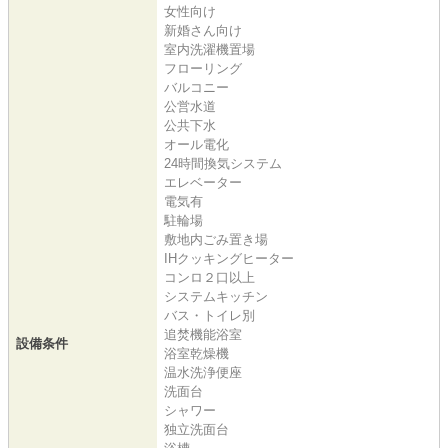
女性向け
新婚さん向け
室内洗濯機置場
フローリング
バルコニー
公営水道
公共下水
オール電化
24時間換気システム
エレベーター
電気有
駐輪場
敷地内ごみ置き場
IHクッキングヒーター
コンロ２口以上
システムキッチン
バス・トイレ別
追焚機能浴室
設備条件
浴室乾燥機
温水洗浄便座
洗面台
シャワー
独立洗面台