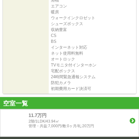
浴槽
エアコン
暖房
ウォークインクロゼット
シューズボックス
収納豊富
CS
BS
インターネット対応
ネット使用料無料
オートロック
TVモニタ付インターホン
宅配ボックス
24時間緊急通報システム
防犯カメラ
初期費用カード決済可
空室一覧
11.7万円
2階/1LDK/43.94㎡
管理・共益:7,000円/敷:0ヶ月/礼:20万円