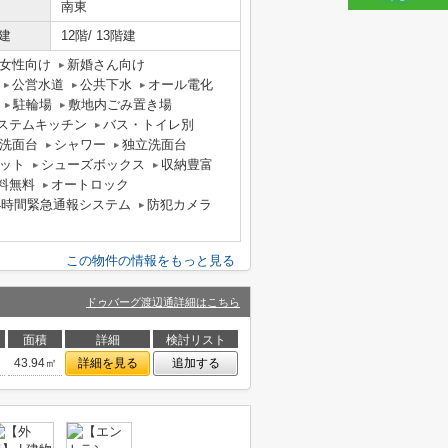
南東
建
12階/ 13階建
女性向け
新婚さん向け
公営水道
公共下水
オール電化
駐輪場
敷地内ごみ置き場
ステムキッチン
バス・トイレ別
洗面台
シャワー
独立洗面台
ット
シューズボックス
収納豊富
料無料
オートロック
4時間緊急通報システム
防犯カメラ
この物件の情報をもっと見る
ドゥバーグ渡辺通詳細はこちら
面積
詳細
検討リスト
43.94㎡
詳細を見る
追加する