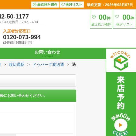
最終更新：2026年08月07日
42-50-1177
00
00
件
件
30 定休日：7/13～7/14
最近見た物件
検討リスト
入居者対応窓口
0120-073-994
(24時間 365日対応)
お問い合わせ
contact
線
>
渡辺通駅
>
ドゥバーグ渡辺通
>
過
軽にお問い合わせください。