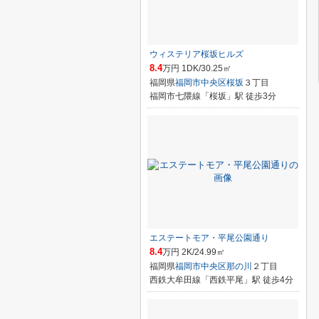
ウィステリア桜坂ヒルズ
8.4
万円 1DK/30.25㎡
福岡県
福岡市中央区
桜坂
３丁目
福岡市七隈線「桜坂」駅 徒歩3分
エステートモア・平尾公園通り
8.4
万円 2K/24.99㎡
福岡県
福岡市中央区
那の川
２丁目
西鉄大牟田線「西鉄平尾」駅 徒歩4分