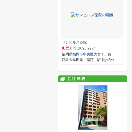
サンヒルズ薬院
8.35
万円 1K/26.22㎡
福岡県
福岡市中央区
大宮
１丁目
西鉄大牟田線「薬院」駅 徒歩3分