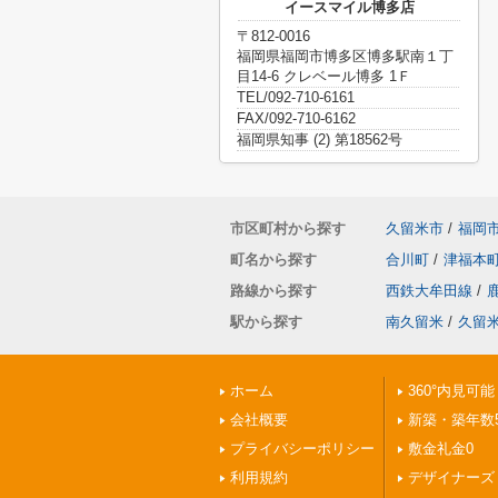
イースマイル博多店
〒812-0016
福岡県福岡市博多区博多駅南１丁
目14-6 クレベール博多 1Ｆ
TEL/092-710-6161
FAX/092-710-6162
福岡県知事 (2) 第18562号
市区町村から探す
久留米市
/
福岡
町名から探す
合川町
/
津福本
路線から探す
西鉄大牟田線
/
駅から探す
南久留米
/
久留
ホーム
360°内見可能
会社概要
新築・築年数
プライバシーポリシー
敷金礼金0
利用規約
デザイナーズ