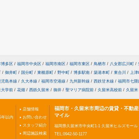
市博多区
/
福岡市中央区
/
福岡市南区
/
福岡市東区
/
鳥栖市
/
八女郡広川町
/
町
/
御井町
/
国分町
/
東櫛原町
/
野中町
/
博多駅南
/
築港本町
/
東合川
/
上津
鹿児島本線
/
久大本線
/
福岡市空港線
/
九州新幹線
/
西鉄甘木線
/
福岡市七隈
米大学前
/
花畑
/
西鉄久留米
/
御井
/
聖マリア病院前
/
久留米高校前
/
久留米
福岡市・久留米市周辺の賃貸・不動産
店舗情報
マイル
5年以内
お問い合わせ
スタッフ紹介
福岡県久留米市中央町1-1 久留米ヒルズモール
周辺施設検索
TEL:0942-50-1177