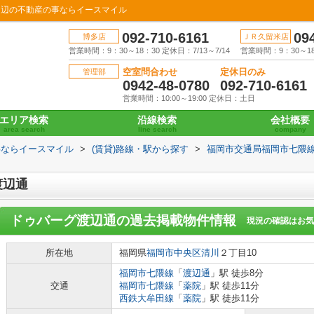
周辺の不動産の事ならイースマイル
092-710-6161
09
博多店
ＪＲ久留米店
営業時間：9：30～18：30 定休日：7/13～7/14
営業時間：9：30～18：
空室問合わせ
定休日のみ
管理部
0942-48-0780
092-710-6161
営業時間：10:00～19:00 定休日：土日
エリア検索
沿線検索
会社概要
area search
line search
company
事ならイースマイル
>
(賃貸)路線・駅から探す
>
福岡市交通局福岡市七隈
渡辺通
ドゥバーグ渡辺通
の過去掲載物件情報
現況の確認はお気
所在地
福岡県
福岡市中央区
清川
２丁目10
福岡市七隈線
「
渡辺通
」駅 徒歩8分
交通
福岡市七隈線
「
薬院
」駅 徒歩11分
西鉄大牟田線
「
薬院
」駅 徒歩11分