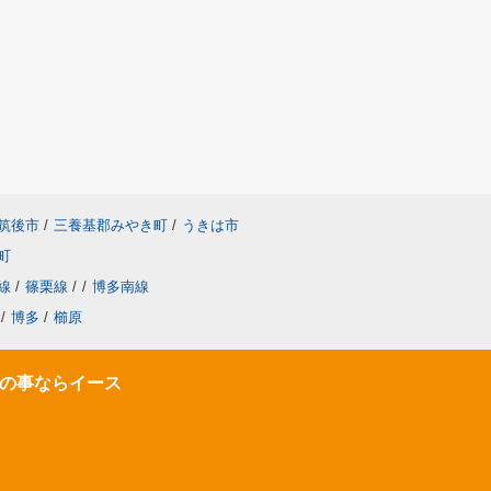
筑後市
/
三養基郡みやき町
/
うきは市
町
線
/
篠栗線
/
/
博多南線
/
博多
/
櫛原
の事ならイース