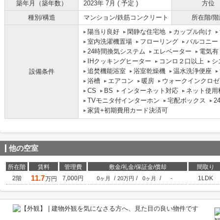
築年月（築年数）
2023年 7月 ( 予定 )
方位
種別/構造
マンション/鉄筋コンクリート
所在階/階
陽当り良好
閑静な住宅地
カップル向け
室内洗濯機置場
フローリング
バルコニー
24時間換気システム
エレベーター
電気有
IHクッキングヒーター
コンロ２口以上
シ
追焚機能浴室
浴室乾燥機
温水洗浄便座
設備条件
浴槽
エアコン
暖房
ウォークインクロゼ
CS
BS
インターネット対応
ネット使用
TVモニタ付インターホン
宅配ボックス
2
家賃+初期費用カード決済可
他の空室
所在階
賃料
管理費
敷金/礼金/保証金/償却
間取り
11.7
2階
7,000円
/
/
/
1LDK
万円
0ヶ月
20万円
0ヶ月
-