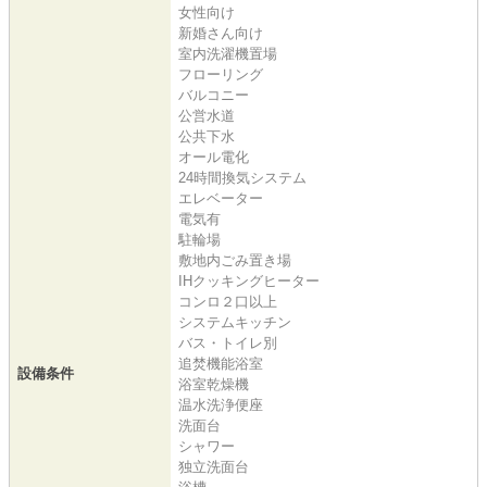
女性向け
新婚さん向け
室内洗濯機置場
フローリング
バルコニー
公営水道
公共下水
オール電化
24時間換気システム
エレベーター
電気有
駐輪場
敷地内ごみ置き場
IHクッキングヒーター
コンロ２口以上
システムキッチン
バス・トイレ別
追焚機能浴室
設備条件
浴室乾燥機
温水洗浄便座
洗面台
シャワー
独立洗面台