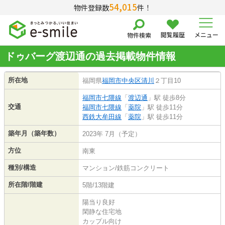
54,015
物件登録数
件！
閲覧履歴
メニュー
物件検索
ドゥバーグ渡辺通の過去掲載物件情報
所在地
福岡県
福岡市中央区
清川
２丁目10
福岡市七隈線
「
渡辺通
」駅 徒歩8分
交通
福岡市七隈線
「
薬院
」駅 徒歩11分
西鉄大牟田線
「
薬院
」駅 徒歩11分
築年月（築年数）
2023年 7月（予定）
方位
南東
種別/構造
マンション/鉄筋コンクリート
所在階/階建
5階/13階建
陽当り良好
閑静な住宅地
カップル向け