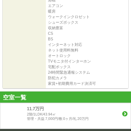
浴槽
エアコン
暖房
ウォークインクロゼット
シューズボックス
収納豊富
CS
BS
インターネット対応
ネット使用料無料
オートロック
TVモニタ付インターホン
宅配ボックス
24時間緊急通報システム
防犯カメラ
家賃+初期費用カード決済可
空室一覧
11.7万円
2階/1LDK/43.94㎡
管理・共益:7,000円/敷:0ヶ月/礼:20万円