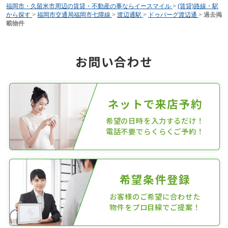
福岡市・久留米市周辺の賃貸・不動産の事ならイースマイル
>
(賃貸)路線・駅
から探す
>
福岡市交通局福岡市七隈線
>
渡辺通駅
>
ドゥバーグ渡辺通
>
過去掲
載物件
お問い合わせ
ネットで来店予約
希望の日時を入力するだけ！
電話不要でらくらくご予約！
希望条件登録
お客様のご希望に合わせた
物件をプロ目線でご提案！