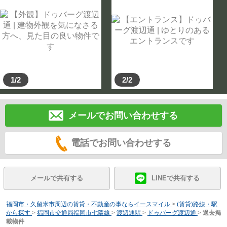
1/2
2/2
メールでお問い合わせする
電話でお問い合わせする
メールで共有する
LINEで共有する
福岡市・久留米市周辺の賃貸・不動産の事ならイースマイル
>
(賃貸)路線・駅
から探す
>
福岡市交通局福岡市七隈線
>
渡辺通駅
>
ドゥバーグ渡辺通
>
過去掲
載物件