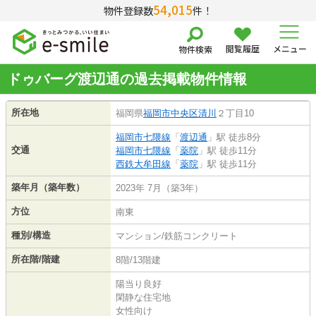
54,015
物件登録数
件！
閲覧履歴
メニュー
物件検索
ドゥバーグ渡辺通の過去掲載物件情報
所在地
福岡県
福岡市中央区
清川
２丁目10
福岡市七隈線
「
渡辺通
」駅 徒歩8分
交通
福岡市七隈線
「
薬院
」駅 徒歩11分
西鉄大牟田線
「
薬院
」駅 徒歩11分
築年月（築年数）
2023年 7月（築3年）
方位
南東
種別/構造
マンション/鉄筋コンクリート
所在階/階建
8階/13階建
陽当り良好
閑静な住宅地
女性向け