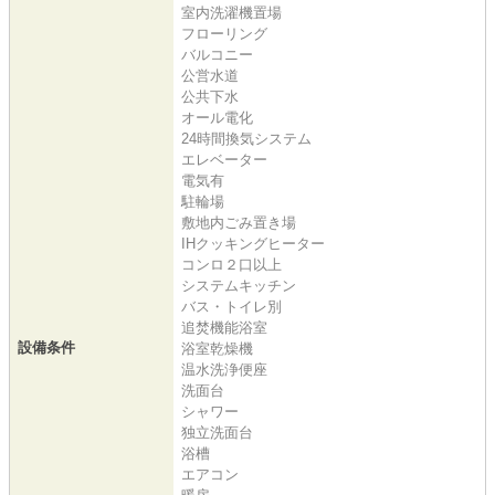
室内洗濯機置場
フローリング
バルコニー
公営水道
公共下水
オール電化
24時間換気システム
エレベーター
電気有
駐輪場
敷地内ごみ置き場
IHクッキングヒーター
コンロ２口以上
システムキッチン
バス・トイレ別
追焚機能浴室
設備条件
浴室乾燥機
温水洗浄便座
洗面台
シャワー
独立洗面台
浴槽
エアコン