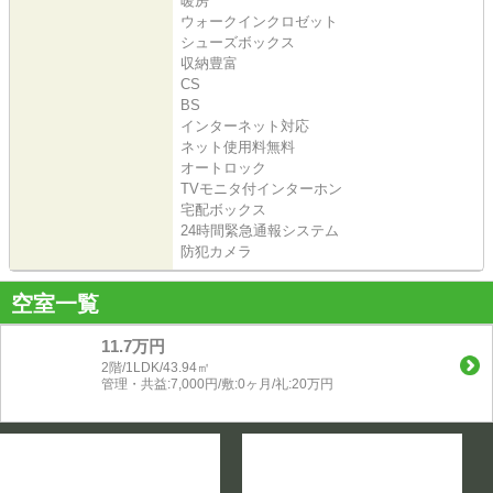
暖房
ウォークインクロゼット
シューズボックス
収納豊富
CS
BS
インターネット対応
ネット使用料無料
オートロック
TVモニタ付インターホン
宅配ボックス
24時間緊急通報システム
防犯カメラ
空室一覧
11.7万円
2階/1LDK/43.94㎡
管理・共益:7,000円/敷:0ヶ月/礼:20万円