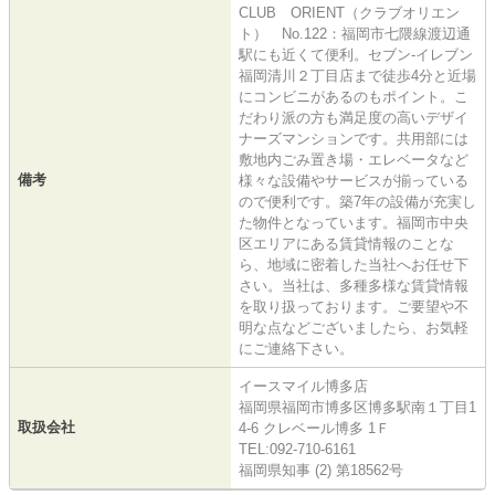
CLUB ORIENT（クラブオリエン
ト） No.122：福岡市七隈線渡辺通
駅にも近くて便利。セブン‐イレブン
福岡清川２丁目店まで徒歩4分と近場
にコンビニがあるのもポイント。こ
だわり派の方も満足度の高いデザイ
ナーズマンションです。共用部には
敷地内ごみ置き場・エレベータなど
備考
様々な設備やサービスが揃っている
ので便利です。築7年の設備が充実し
た物件となっています。福岡市中央
区エリアにある賃貸情報のことな
ら、地域に密着した当社へお任せ下
さい。当社は、多種多様な賃貸情報
を取り扱っております。ご要望や不
明な点などございましたら、お気軽
にご連絡下さい。
イースマイル博多店
福岡県福岡市博多区博多駅南１丁目1
取扱会社
4-6 クレベール博多 1Ｆ
TEL:092-710-6161
福岡県知事 (2) 第18562号