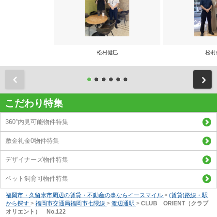
松村健巳
松村
前
こだわり特集
360°内見可能物件特集
敷金礼金0物件特集
デザイナーズ物件特集
ペット飼育可物件特集
福岡市・久留米市周辺の賃貸・不動産の事ならイースマイル
>
(賃貸)路線・駅
から探す
>
福岡市交通局福岡市七隈線
>
渡辺通駅
>
CLUB ORIENT（クラブ
オリエント） No.122