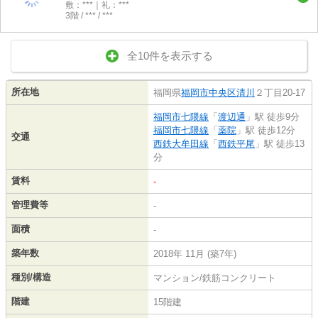
敷：***｜礼：***
3階 / *** / ***
全10件を表示する
所在地
福岡県
福岡市中央区
清川
２丁目20-17
福岡市七隈線
「
渡辺通
」駅 徒歩9分
福岡市七隈線
「
薬院
」駅 徒歩12分
交通
西鉄大牟田線
「
西鉄平尾
」駅 徒歩13
分
賃料
-
管理費等
-
面積
-
築年数
2018年 11月 (築7年)
種別/構造
マンション/鉄筋コンクリート
階建
15階建