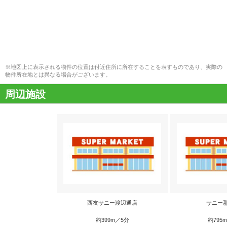
※地図上に表示される物件の位置は付近住所に所在することを表すものであり、実際の
物件所在地とは異なる場合がございます。
周辺施設
西友サニー渡辺通店
サニー
約399m／5分
約795