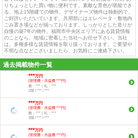
りちょっとした買い物に便利です。素敵な景色が堪能でき
る、地上15階建ての物件。デザイナーズ物件は独創的で、
ご好評いただいています。共用部にはエレベータ・敷地内
ごみ置き場などが揃っております。しっかりとした造りが
自慢の築7年の物件。福岡市中央区エリアにある賃貸情報
のことなら、地域に密着した当社へお任せ下さい。当社
は、多種多様な賃貸情報を取り扱っております。ご要望や
不明な点などございましたら、お気軽にご連絡下さい。
過去掲載物件一覧
***
万円
(管理費・共益費 ***円)
敷：***｜礼：***
2階 / *** / ***
***
万円
(管理費・共益費 ***円)
敷：***｜礼：***
3階 / *** / ***
***
万円
(管理費・共益費 ***円)