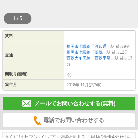
1 / 5
賃料
-
福岡市七隈線
「
渡辺通
」駅 徒歩9分
福岡市七隈線
「
薬院
」駅 徒歩12分
交通
西鉄大牟田線
「
西鉄平尾
」駅 徒歩13
分
間取り(面積)
-(-)
築年月
2018年 11月(築7年)
メールでお問い合わせする(無料)
電話でお問い合わせする
近くにはセブン‐イレブン 福岡清川２丁目店(徒歩4分)があ