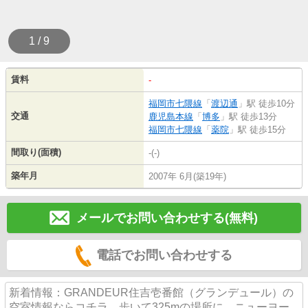
1 / 9
賃料
-
福岡市七隈線
「
渡辺通
」駅 徒歩10分
交通
鹿児島本線
「
博多
」駅 徒歩13分
福岡市七隈線
「
薬院
」駅 徒歩15分
間取り(面積)
-(-)
築年月
2007年 6月(築19年)
メールでお問い合わせする(無料)
電話でお問い合わせする
新着情報：GRANDEUR住吉壱番館（グランデュール）の
空室情報ならコチラ。歩いて325mの場所に、ニューヨー