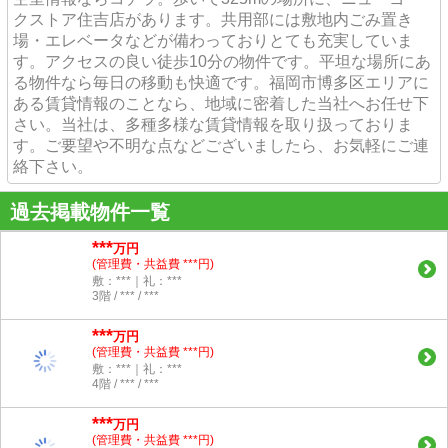
クストア住吉店があります。共用部には敷地内ごみ置き
場・エレベータなどが備わっておりとても充実していま
す。アクセスの良い徒歩10分の物件です。平坦な場所にあ
る物件なら毎日の移動も快適です。福岡市博多区エリアに
ある賃貸情報のことなら、地域に密着した当社へお任せ下
さい。当社は、多種多様な賃貸情報を取り扱っておりま
す。ご要望や不明な点などございましたら、お気軽にご連
絡下さい。
過去掲載物件一覧
***
万円
(管理費・共益費 ***円)
敷：***｜礼：***
3階 / *** / ***
***
万円
(管理費・共益費 ***円)
敷：***｜礼：***
4階 / *** / ***
***
万円
(管理費・共益費 ***円)