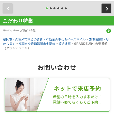
前
こだわり特集
デザイナーズ物件特集
福岡市・久留米市周辺の賃貸・不動産の事ならイースマイル
>
(賃貸)路線・駅
から探す
>
福岡市交通局福岡市七隈線
>
渡辺通駅
>
GRANDEUR住吉壱番館
（グランデュール）
お問い合わせ
ネットで来店予約
希望の日時を入力するだけ！
電話不要でらくらくご予約！