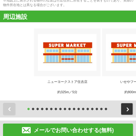
※地図上に表示される物件の位置は付近住所に所在することを表すものであり、実際の
物件所在地とは異なる場合がございます。
周辺施設
ニューヨークストア住吉店
いせやフ
約325m／5分
約800
前
メールでお問い合わせする(無料)