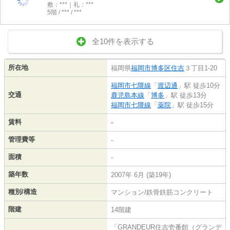
敷：***｜礼：***
5階 / *** / ***
全10件を表示する
所在地
福岡県
福岡市博多区
住吉
３丁目1-20
福岡市七隈線
「
渡辺通
」駅 徒歩10分
交通
鹿児島本線
「
博多
」駅 徒歩13分
福岡市七隈線
「
薬院
」駅 徒歩15分
賃料
-
管理費等
-
面積
-
築年数
2007年 6月 (築19年)
種別/構造
マンション/鉄骨鉄筋コンクリート
階建
14階建
「GRANDEUR住吉壱番館（グランデ