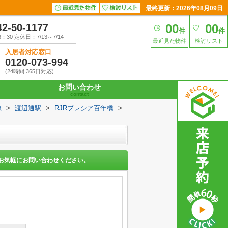
最終更新：2026年08月09日
42-50-1177
00
00
件
件
30 定休日：7/13～7/14
最近見た物件
検討リスト
入居者対応窓口
0120-073-994
(24時間 365日対応)
お問い合わせ
contact
線
>
渡辺通駅
>
RJRプレシア百年橋
>
お気軽にお問い合わせください。