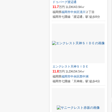
ドゥバーグ渡辺通
11.7
万円 1LDK/43.94㎡
福岡県
福岡市中央区
清川
２丁目
福岡市七隈線「渡辺通」駅 徒歩8分
エンクレスト天神ＳＩＤＥ
11.8
万円 1LDK/34.54㎡
福岡県
福岡市中央区
西中洲
福岡市七隈線「天神南」駅 徒歩4分