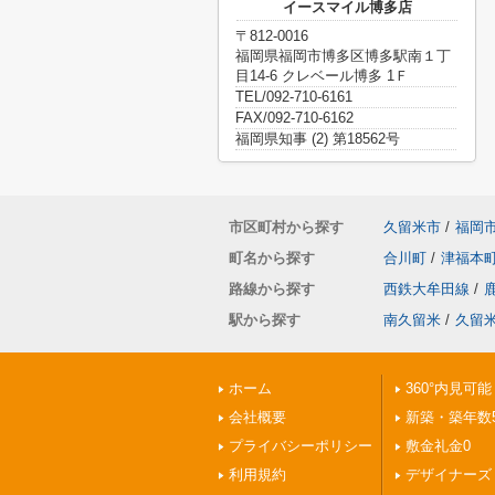
イースマイル博多店
〒812-0016
福岡県福岡市博多区博多駅南１丁
目14-6 クレベール博多 1Ｆ
TEL/092-710-6161
FAX/092-710-6162
福岡県知事 (2) 第18562号
市区町村から探す
久留米市
/
福岡
町名から探す
合川町
/
津福本
路線から探す
西鉄大牟田線
/
駅から探す
南久留米
/
久留
ホーム
360°内見可能
会社概要
新築・築年数
プライバシーポリシー
敷金礼金0
利用規約
デザイナーズ