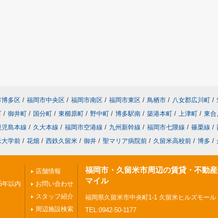
市博多区
/
福岡市中央区
/
福岡市南区
/
福岡市東区
/
鳥栖市
/
八女郡広川町
/
町
/
御井町
/
国分町
/
東櫛原町
/
野中町
/
博多駅南
/
築港本町
/
上津町
/
東合
鹿児島本線
/
久大本線
/
福岡市空港線
/
九州新幹線
/
福岡市七隈線
/
篠栗線
/
米大学前
/
花畑
/
西鉄久留米
/
御井
/
聖マリア病院前
/
久留米高校前
/
博多
/
福岡市・久留米市周辺の賃貸・不動産
店舗情報
マイル
5年以内
お問い合わせ
スタッフ紹介
福岡県久留米市中央町1-1 久留米ヒルズモール
周辺施設検索
TEL:0942-50-1177