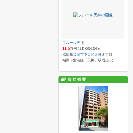
フルール天神
11.5
万円 1LDK/34.34㎡
福岡県
福岡市中央区
天神
３丁目
福岡市空港線「天神」駅 徒歩5分