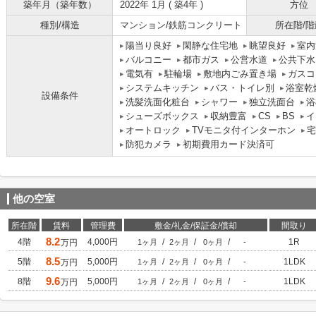
築年月（築年数）
2022年 1月 ( 築4年 )
方位
種別/構造
マンション/鉄筋コンクリート
所在階/階
陽当り良好
閑静な住宅地
眺望良好
室内
バルコニー
都市ガス
公営水道
公共下水
電気有
駐輪場
敷地内ごみ置き場
ガスコ
システムキッチン
バス・トイレ別
浴室乾
設備条件
洗髪洗面化粧台
シャワー
独立洗面台
浴
シューズボックス
収納豊富
CS
BS
イ
オートロック
TVモニタ付インターホン
宅
防犯カメラ
初期費用カード決済可
他の空室
所在階
賃料
管理費
敷金/礼金/保証金/償却
間取り
8.2
4階
4,000円
/
/
/
1R
万円
1ヶ月
2ヶ月
0ヶ月
-
8.5
5階
5,000円
/
/
/
1LDK
万円
1ヶ月
2ヶ月
0ヶ月
-
9.6
8階
5,000円
/
/
/
1LDK
万円
1ヶ月
2ヶ月
0ヶ月
-