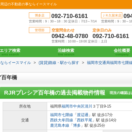
市周辺の不動産の事ならイースマイル
092-710-6161
09
博多店
ＪＲ久留米店
営業時間：9：30～18：30 定休日：7/13～7/14
営業時間：9：30～18：
空室問合わせ
定休日のみ
管理部
0942-48-0780
092-710-6161
営業時間：10:00～19:00 定休日：土日
エリア検索
沿線検索
会社概要
area search
line search
company
事ならイースマイル
>
(賃貸)路線・駅から探す
>
福岡市交通局福岡市七隈
ア百年橋
RJRプレシア百年橋
の過去掲載物件情報
現況の確認は
所在地
福岡県
福岡市中央区
清川
３丁目9-15
福岡市七隈線
「
渡辺通
」駅 徒歩17分
交通
西鉄大牟田線
「
西鉄平尾
」駅 徒歩14分
鹿児島本線
「
博多
」駅 徒歩25分