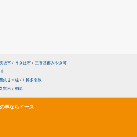
筑後市
/
うきは市
/
三養基郡みやき町
川
西鉄甘木線
/
/
博多南線
久留米
/
櫛原
の事ならイース