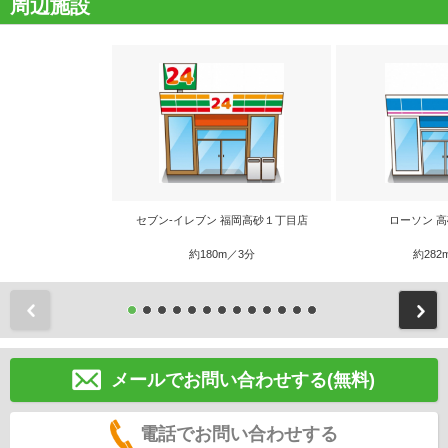
周辺施設
セブン‐イレブン 福岡高砂１丁目店
ローソン 
約180m／3分
約282
前
メールでお問い合わせする(無料)
電話でお問い合わせする