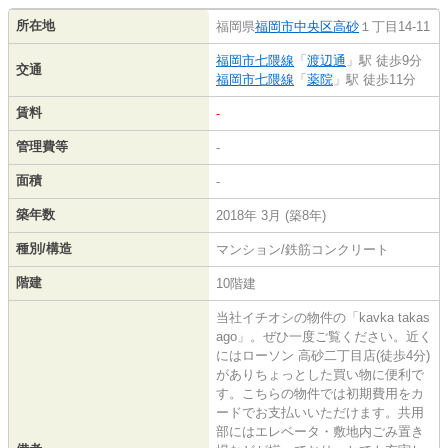
所在地
福岡県
福岡市中央区
高砂
１丁目14-11
福岡市七隈線
「
渡辺通
」駅 徒歩9分
交通
福岡市七隈線
「
薬院
」駅 徒歩11分
賃料
-
管理費等
-
面積
-
築年数
2018年 3月 (築8年)
種別/構造
マンション/鉄筋コンクリート
階建
10階建
当社イチオシの物件の「kavka takas
ago」。ぜひ一度ご覧ください。近く
にはローソン 高砂二丁目店(徒歩4分)
がありちょっとした買い物に便利で
す。こちらの物件では初期費用をカ
ードでお支払いいただけます。共用
部にはエレベータ・敷地内ごみ置き