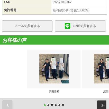
FAX
092-710-6162
免許番号
福岡県知事 (2) 第18562号
メールで共有する
LINEで共有する
お客様の声
原田泰希
原田
前