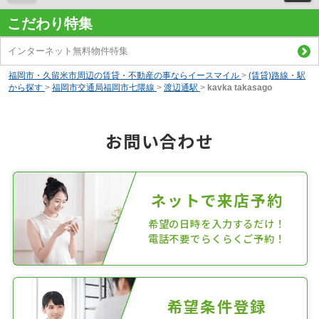
こだわり特集
インターネット無料物件特集
福岡市・久留米市周辺の賃貸・不動産の事ならイースマイル
>
(賃貸)路線・駅
から探す
>
福岡市交通局福岡市七隈線
>
渡辺通駅
>
kavka takasago
お問い合わせ
ネットで来店予約
希望の日時を入力するだけ！
電話不要でらくらくご予約！
希望条件登録