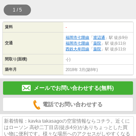
1 / 5
賃料
-
福岡市七隈線
「
渡辺通
」駅 徒歩9分
交通
福岡市七隈線
「
薬院
」駅 徒歩11分
西鉄大牟田線
「
薬院
」駅 徒歩11分
間取り(面積)
-(-)
築年月
2018年 3月(築8年)
メールでお問い合わせする(無料)
電話でお問い合わせする
新着情報：kavka takasagoの空室情報ならコチラ。近くに
はローソン 高砂二丁目店(徒歩4分)がありちょっとした買
い物に便利です。様々な場所へのアクセスがしやすくなる